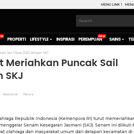
MENU LINK 1
MENU
Search
for:
PROPERTI
LIFESTYLE
INSPIRASI
PEREMPUAN
SAINS
TE
ak Sail Tidore 2022 dengan SKJ
t Meriahkan Puncak Sail
n SKJ
Nasional
News
on
l
are
hraga Republik Indonesia (Kemenpora RI) turut memeriahka
 menggelar Senam Kesegaran Jasmani (SKJ). Senam ini diikuti
giat olahraga dan masyarakat umum dari delapan kecamatan di