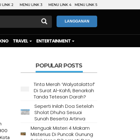
 LINK 2
MENU LINK 3
MENU LINK 4
MENU LINK 5
LANGGANAN
KNO
TRAVEL
ENTERTAINMENT
POPULAR POSTS
Tinta Merah ‘Walyatalattof’
Di Surat Al-Kahfi, Benarkah
Tanda Tetesan Darah?
Seperti Inilah Doa Setelah
Sholat Dhuha Sesuai
Sunah Beserta Artinya
n
Menguak Misteri 4 Makam
 800
Misterius Di Puncak Gunung
 Kota