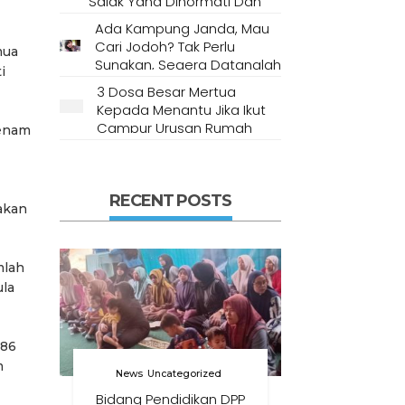
Salak Yang Dihormati Dan
Dianggap Tempat Suci Oleh
Ada Kampung Janda, Mau
Masyarakat Setempat
Cari Jodoh? Tak Perlu
mua
Sungkan, Segera Datanglah
i
Ke Desa Ini
3 Dosa Besar Mertua
Kepada Menantu Jika Ikut
Campur Urusan Rumah
senam
Tangga
RECENT POSTS
akan
mlah
ula
 86
m
News
Uncategorized
Bidang Pendidikan DPP