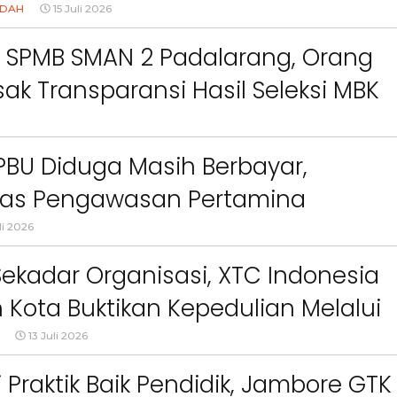
ct
Pemkab Bandung Barat
Orang Tua dalam M
 2026
NDAH
15 Juli 2026
Kesehatan Anak di Era
k SPMB SMAN 2 Padalarang, Orang
ak Transparansi Hasil Seleksi MBK
SPBU Diduga Masih Berbayar,
itas Pengawasan Pertamina
anyakan
li 2026
ekadar Organisasi, XTC Indonesia
 Kota Buktikan Kepedulian Melalui
sial
13 Juli 2026
Praktik Baik Pendidik, Jambore GTK