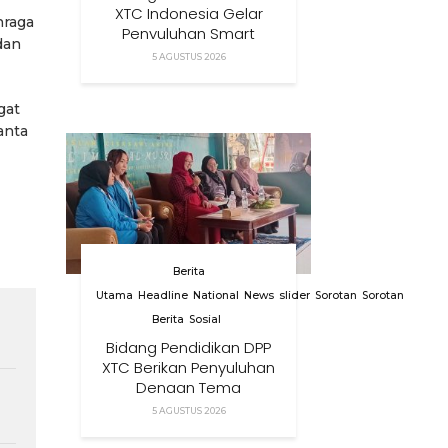
XTC Indonesia Gelar
hraga
Penyuluhan Smart
dan
Parenting Di Desa
5 AGUSTUS 2026
Cihanjuang KBB
gat
anta
Berita
Utama
Headline
National
News
slider
Sorotan
Sorotan
Berita
Sosial
Bidang Pendidikan DPP
XTC Berikan Penyuluhan
Dengan Tema
Membangun Peran
5 AGUSTUS 2026
Orang Tua Dalam
Menjaga Kesehatan