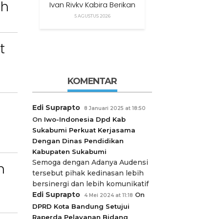
ah
Ivan Rivky Kabira Berikan
Peryataan Sikap Terkait
5 AGUSTUS 2026
“XTC Sexy Road”
t
KOMENTAR
Edi Suprapto
8 Januari 2025 at 18:50
On
Iwo-Indonesia Dpd Kab
Sukabumi Perkuat Kerjasama
Dengan Dinas Pendidikan
Kabupaten Sukabumi
Semoga dengan Adanya Audensi
n
tersebut pihak kedinasan lebih
bersinergi dan lebih komunikatif
Edi Suprapto
On
4 Mei 2024 at 11:18
DPRD Kota Bandung Setujui
Raperda Pelayanan Bidang