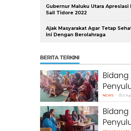
Gubernur Maluku Utara Apresiasi
Sail Tidore 2022
Ajak Masyarakat Agar Tetap Seh
Ini Dengan Berolahraga
BERITA TERKINI
Bidang 
Penyulu
Cihanj
NEWS
5 Ag
Bidang 
Penyul