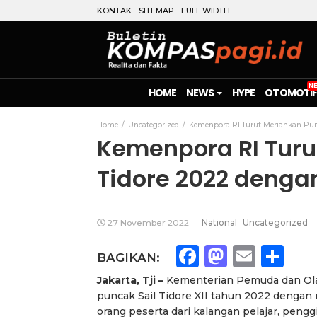
KONTAK
SITEMAP
FULL WIDTH
HOME
NEWS
HYPE
OTOMOTIF
Home
Uncategorized
Kemenpora RI Turut Meriahkan Punc
Kemenpora RI Turu
Tidore 2022 denga
27 November 2022
National
Uncategorized
Facebook
Mastod
Emai
Sh
BAGIKAN:
Jakarta, Tji –
Kementerian Pemuda dan Ola
puncak Sail Tidore XII tahun 2022 dengan
orang peserta dari kalangan pelajar, peng