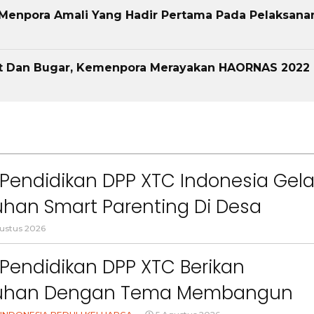
 Menpora Amali Yang Hadir Pertama Pada Pelaksana
at Dan Bugar, Kemenpora Merayakan HAORNAS 2022
Pendidikan DPP XTC Indonesia Gela
han Smart Parenting Di Desa
uang KBB
ustus 2026
Pendidikan DPP XTC Berikan
uhan Dengan Tema Membangun