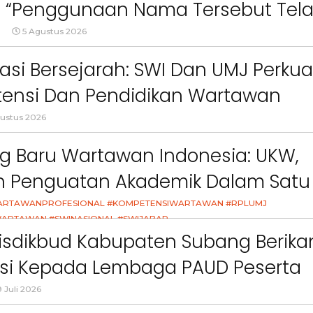
 : “Penggunaan Nama Tersebut Tel
gar Ketentuan Perundang-
5 Agustus 2026
an”
asi Bersejarah: SWI Dan UMJ Perkua
ensi Dan Pendidikan Wartawan
l
ustus 2026
g Baru Wartawan Indonesia: UKW,
an Penguatan Akademik Dalam Satu
asi
ARTAWANPROFESIONAL #KOMPETENSIWARTAWAN #RPLUMJ
ARTAWAN #SWINASIONAL #SWIJABAR
26
isdikbud Kabupaten Subang Berika
asi Kepada Lembaga PAUD Peserta
Video MPLS Dan G7KAIH
 Juli 2026