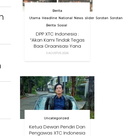
Berita
n
Utama
Headline
National
News
slider
Sorotan
Sorotan
Berita
Sosial
DPP XTC Indonesia :
“Akan Kami Tindak Tegas
Bagi Organisasi Yang
Menggunakan Nama,
5 AGUSTUS 2026
Logo, Warna, Bendera
n
Dan Slogan Kami Tanpa
Izin”
Uncategorized
Ketua Dewan Pendiri Dan
Pengawas XTC Indonesia