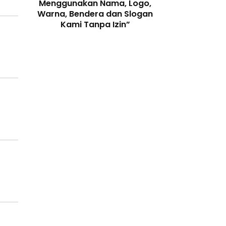
enjaga
Menggunakan Nama, Logo,
Telah Melangga
 Digital
Warna, Bendera dan Slogan
Perundang-
Kami Tanpa Izin”