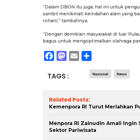
“Dalam DBON itu juga, hal ini untuk pengu
sambil menikmati keindahan alam yang ba
rohani,” tambahnya.
“Dengan demikian masyarakat di luar Pula
bagus untuk mengoptimalkan olahraga par
Facebook
Mastodon
Email
Share
TAGS :
Nasional
News
Related Posts:
Kemenpora RI Turut Meriahkan P
Menpora RI Zainudin Amali Ingin
Sektor Pariwisata