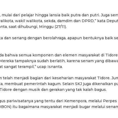
mulai dari pelajar hingga lansia baik putra dan putri. Juga se
likota, wakil walikota, sekda, damdim dan DPRD,” kata Deput
a, saat dihubungi, Minggu (27/11).
nta dan senang dengan berolahraga, apapun bentuknya baik 
nda bahwa semua komponen dan elemen masyarakat di Tidore
. Mereka tampaknya sudah berlatih, karena senam yang dibaw
t sangat terampil,” ucap Isnanta.
m telah menjadi bagian dari keseharian masyarakat Tidore. Ju
rta, membuat pemerintah kagum. Selain SKJ juga dikenalkan p
Tidore dengan musik dan gerakan yang tak kalah bagus.
gus pariwisatanya yang tentu dari Kemenpora, melalui Perpes
(DBON) itu bagaimana masyarakat menjadi bugar melalui sena