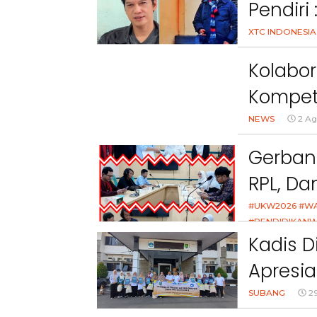
Pendiri
Melang
XTC INDONESIA
Undang
Kolabor
Kompet
Nasiona
NEWS
2 Ag
Gerban
RPL, D
Kolabor
#UKW2026 #W
#PENDIDIKANW
1 Agustus 20
Kadis D
Apresi
Lomba 
SUBANG
29