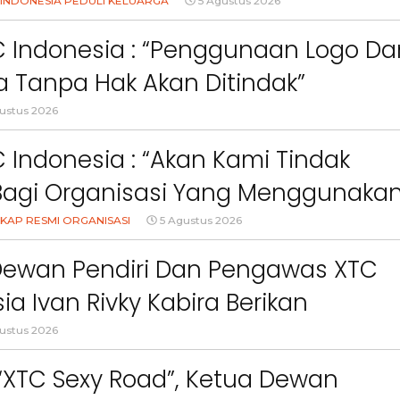
Orang Tua Dalam Menjaga
INDONESIA PEDULI KELUARGA
5 Agustus 2026
an Anak Di Era Digital
C Indonesia : “Penggunaan Logo Da
 Tanpa Hak Akan Ditindak”
ustus 2026
 Indonesia : “Akan Kami Tindak
Bagi Organisasi Yang Menggunaka
Logo, Warna, Bendera Dan Slogan
KAP RESMI ORGANISASI
5 Agustus 2026
npa Izin”
Dewan Pendiri Dan Pengawas XTC
ia Ivan Rivky Kabira Berikan
an Sikap Terkait “XTC Sexy Road”
ustus 2026
 “XTC Sexy Road”, Ketua Dewan