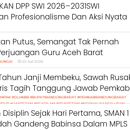
IKAN DPP SWI 2026–2031SWI
n Profesionalisme Dan Aksi Nyata
Green Impact
an Putus, Semangat Tak Pernah
Perjuangan Guru Aceh Barat
dang Air Mata
SUNGAI
20 Juli 2026
Tahun Janji Membeku, Sawah Rusak
aris Tagih Tanggung Jawab Pemkab
Berita
Berita
g Barat
MPAK #DLHKBB #BUPATIBANDUNGBARAT #PEMKABBANDUNGBARAT
Sorotan
Utama
Sorotan
Headline
National
News
Sorotan
Sorotan
Utama
Headline
National
News
IDUP #HAKPETANI #KEADILANUNTUKPETANI #NORMALISASISALURAN
Berita
Berita
Sosial
K #DUGAANPENCEMARAN #AKUNTABILITASPEMERINTAH
Disiplin Sejak Hari Pertama, SMAN 1
6–
Empat Tahun Janji Membeku,
Bidang Pendidikan 
Sawah Rusak: Ahli Waris
Berikan Penyuluhan
dah Gandeng Babinsa Dalam MPLS
i
Tagih Tanggung Jawab
Tema Membangun 