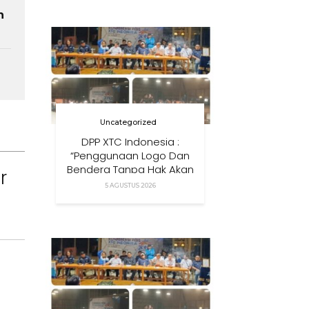
Anak Di Era Digital
n
Uncategorized
DPP XTC Indonesia :
“Penggunaan Logo Dan
Bendera Tanpa Hak Akan
r
Ditindak”
5 AGUSTUS 2026