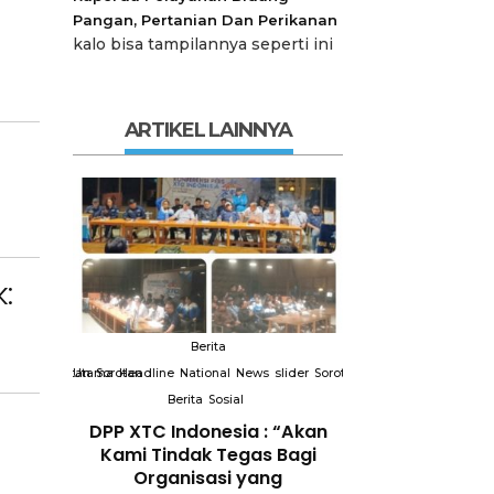
Pangan, Pertanian Dan Perikanan
kalo bisa tampilannya seperti ini
ARTIKEL LAINNYA
:
Berita
Berit
slider
Sorotan
Utama
Sorotan
Headline
National
News
slider
Sorotan
Utama
Sorotan
Headline
Nation
Berita
Sosial
Berita
So
DPP XTC
DPP XTC Indonesia : “Akan
Terkait “XTC 
 dengan
Kami Tindak Tegas Bagi
Ketua Dewan 
Peran
Organisasi yang
“Penggunaan N