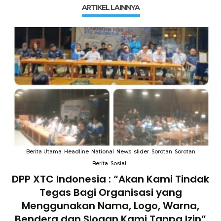
ARTIKEL LAINNYA
rotan
Berita Utama
Headline
National
News
slider
Sorotan
Sorotan
Berita
Sosial
indak
Terkait “XTC Sexy Road”, Ketua De
Pendiri : “Penggunaan Nama Terseb
na,
Telah Melanggar Ketentuan
Izin”
Perundang-undangan”