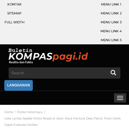
KONTAK
MENU LINK 1
SITEMAP
MENU LINK 2
FULL WIDTH
MENU LINK 3
MENU LINK 4
MENU LINK 5
Search
for:
LANGGANAN
Home
Polres Indramayu
Laka Lantas Sepeda Motor Terjadi di Jalan Raya Pantura Desa Patrol, Polisi Gerak
Cepat Evakuasi Korban