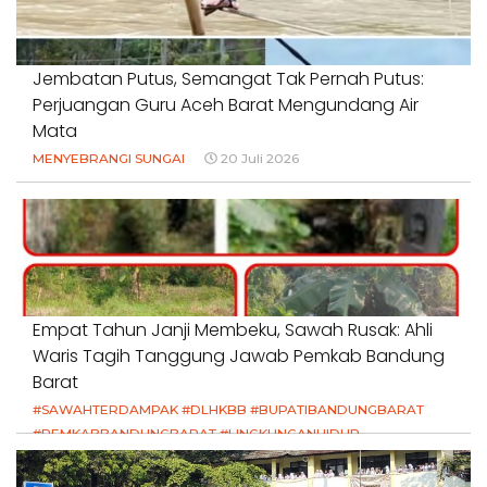
Jembatan Putus, Semangat Tak Pernah Putus:
Perjuangan Guru Aceh Barat Mengundang Air
Mata
MENYEBRANGI SUNGAI
20 Juli 2026
Empat Tahun Janji Membeku, Sawah Rusak: Ahli
Waris Tagih Tanggung Jawab Pemkab Bandung
Barat
#SAWAHTERDAMPAK #DLHKBB #BUPATIBANDUNGBARAT
#PEMKABBANDUNGBARAT #LINGKUNGANHIDUP
#HAKPETANI #KEADILANUNTUKPETANI
#NORMALISASISALURAN #IRIGASIRUSAK