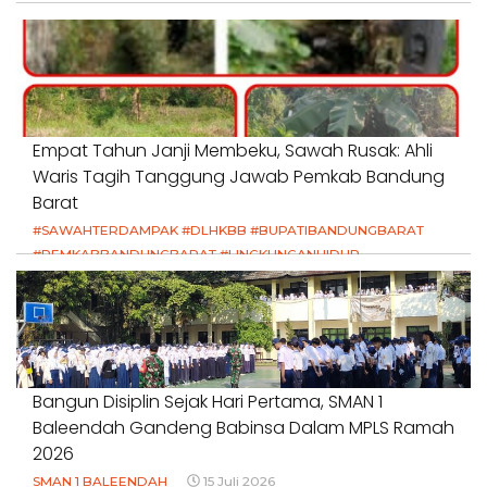
Empat Tahun Janji Membeku, Sawah Rusak: Ahli
Waris Tagih Tanggung Jawab Pemkab Bandung
Barat
#SAWAHTERDAMPAK #DLHKBB #BUPATIBANDUNGBARAT
#PEMKABBANDUNGBARAT #LINGKUNGANHIDUP
#HAKPETANI #KEADILANUNTUKPETANI
#NORMALISASISALURAN #IRIGASIRUSAK
#DUGAANPENCEMARAN #AKUNTABILITASPEMERINTAH
18 Juli 2026
Bangun Disiplin Sejak Hari Pertama, SMAN 1
Baleendah Gandeng Babinsa Dalam MPLS Ramah
2026
SMAN 1 BALEENDAH
15 Juli 2026