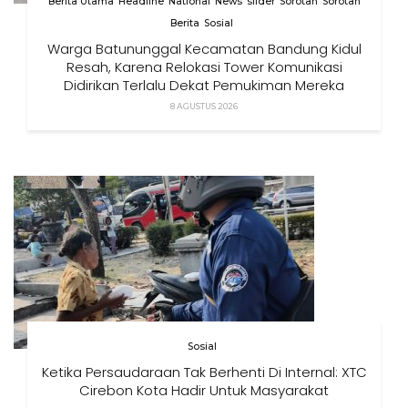
Berita Utama
Headline
National
News
slider
Sorotan
Sorotan
Berita
Sosial
Warga Batununggal Kecamatan Bandung Kidul
Resah, Karena Relokasi Tower Komunikasi
Didirikan Terlalu Dekat Pemukiman Mereka
8 AGUSTUS 2026
Sosial
Ketika Persaudaraan Tak Berhenti Di Internal: XTC
Cirebon Kota Hadir Untuk Masyarakat