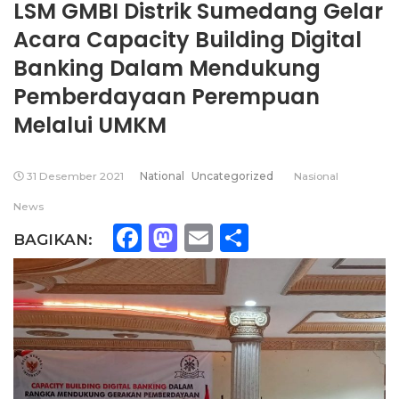
LSM GMBI Distrik Sumedang Gelar
Acara Capacity Building Digital
Banking Dalam Mendukung
Pemberdayaan Perempuan
Melalui UMKM
31 Desember 2021
National
Uncategorized
Nasional
News
Facebook
Mastodon
Email
Share
BAGIKAN: