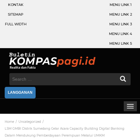
KONTAK
MENU LINK 1
SITEMAP
MENU LINK 2
FULL WIDTH
MENU LINK 3
MENU LINK 4
MENU LINK 5
Search
for:
LANGGANAN
Home
Uncategorized
LSM GMBI Distrik Sumedang Gelar Acara Capacity Building Digital Banking
Dalam Mendukung Pemberdayaan Perempuan Melalui UMKM