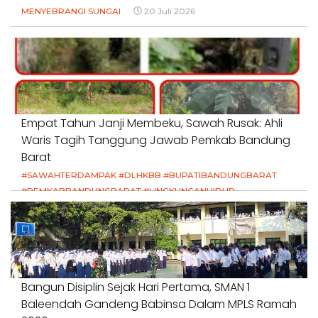
MENYEBRANGI SUNGAI
20 Juli 2026
Empat Tahun Janji Membeku, Sawah Rusak: Ahli
Waris Tagih Tanggung Jawab Pemkab Bandung
Barat
#SAWAHTERDAMPAK #DLHKBB #BUPATIBANDUNGBARAT
#PEMKABBANDUNGBARAT #LINGKUNGANHIDUP
#HAKPETANI #KEADILANUNTUKPETANI
#NORMALISASISALURAN #IRIGASIRUSAK
#DUGAANPENCEMARAN #AKUNTABILITASPEMERINTAH
18 Juli 2026
Bangun Disiplin Sejak Hari Pertama, SMAN 1
Baleendah Gandeng Babinsa Dalam MPLS Ramah