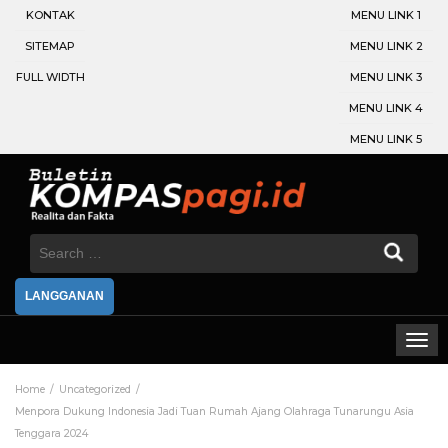
KONTAK
MENU LINK 1
SITEMAP
MENU LINK 2
FULL WIDTH
MENU LINK 3
MENU LINK 4
MENU LINK 5
Search
for:
LANGGANAN
Home
Uncategorized
Menpora Dukung Indonesia Jadi Tuan Rumah Ajang Olahraga Tunarungu Asia
Tenggara 2024