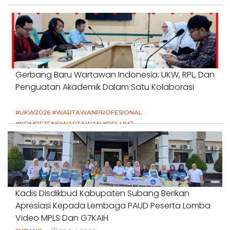
Gerbang Baru Wartawan Indonesia: UKW, RPL, Dan
Penguatan Akademik Dalam Satu Kolaborasi
#UKW2026 #WARTAWANPROFESIONAL
#KOMPETENSIWARTAWAN #RPLUMJ
#PENDIDIKANWARTAWAN #SWINASIONAL #SWIJABAR
1 Agustus 2026
Kadis Disdikbud Kabupaten Subang Berikan
Apresiasi Kepada Lembaga PAUD Peserta Lomba
Video MPLS Dan G7KAIH