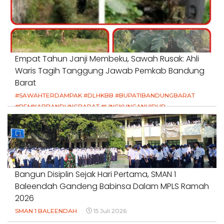
Empat Tahun Janji Membeku, Sawah Rusak: Ahli
Waris Tagih Tanggung Jawab Pemkab Bandung
Barat
#SAWAHTERDAMPAK #DLHKBB #BUPATIBANDUNGBARAT
#PEMKABBANDUNGBARAT #LINGKUNGANHIDUP
#HAKPETANI #KEADILANUNTUKPETANI
#NORMALISASISALURAN #IRIGASIRUSAK
#DUGAANPENCEMARAN #AKUNTABILITASPEMERINTAH
18 Juli 2026
Bangun Disiplin Sejak Hari Pertama, SMAN 1
Baleendah Gandeng Babinsa Dalam MPLS Ramah
2026
SMAN 1 BALEENDAH
15 Juli 2026