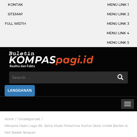
KONTAK
MENU LINK 1
SITEMAP
MENU LINK 2
FULL WIDTH
MENU LINK 3
MENU LINK 4
MENU LINK 5
Search
for:
LANGGANAN
Home
Uncategorized
Menpora Hadiri Laga IBL Satria Muda Pertamina Kontra Dewa United Banten di
Hall Basket Senayan