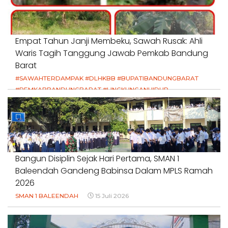
Empat Tahun Janji Membeku, Sawah Rusak: Ahli
Waris Tagih Tanggung Jawab Pemkab Bandung
Barat
#SAWAHTERDAMPAK #DLHKBB #BUPATIBANDUNGBARAT
#PEMKABBANDUNGBARAT #LINGKUNGANHIDUP
#HAKPETANI #KEADILANUNTUKPETANI
#NORMALISASISALURAN #IRIGASIRUSAK
#DUGAANPENCEMARAN #AKUNTABILITASPEMERINTAH
18 Juli 2026
Bangun Disiplin Sejak Hari Pertama, SMAN 1
Baleendah Gandeng Babinsa Dalam MPLS Ramah
2026
SMAN 1 BALEENDAH
15 Juli 2026