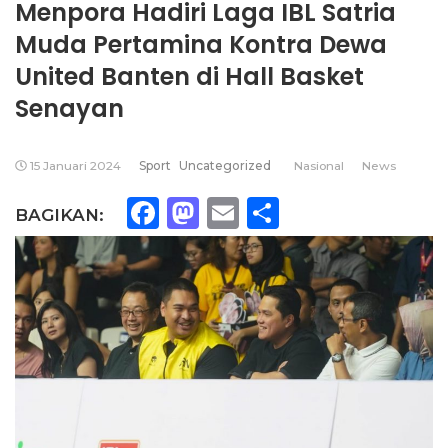
Menpora Hadiri Laga IBL Satria
Muda Pertamina Kontra Dewa
United Banten di Hall Basket
Senayan
15 Januari 2024
Sport
Uncategorized
Nasional
News
Facebook
Mastodon
Email
Share
BAGIKAN: