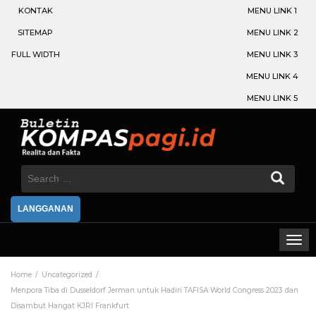
KONTAK
MENU LINK 1
SITEMAP
MENU LINK 2
FULL WIDTH
MENU LINK 3
MENU LINK 4
MENU LINK 5
Search
for:
LANGGANAN
Home
Uncategorized
Menpora Tiba di Dusseldorf Jerman untuk Hadiri TAFISA World Congress 2023 dan
Disambut Hangat KJRI Frankfurt