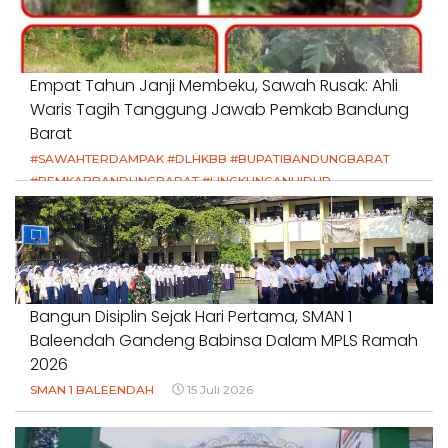
Empat Tahun Janji Membeku, Sawah Rusak: Ahli
Waris Tagih Tanggung Jawab Pemkab Bandung
Barat
#SAWAHTERDAMPAK #DLHKBB #BUPATIBANDUNGBARAT
#PEMKABBANDUNGBARAT #LINGKUNGANHIDUP
#HAKPETANI #KEADILANUNTUKPETANI
#NORMALISASISALURAN #IRIGASIRUSAK
#DUGAANPENCEMARAN #AKUNTABILITASPEMERINTAH
18 Juli 2026
Bangun Disiplin Sejak Hari Pertama, SMAN 1
Baleendah Gandeng Babinsa Dalam MPLS Ramah
2026
SMAN 1 BALEENDAH
15 Juli 2026