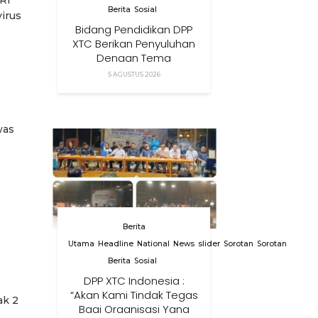
RI
Berita
Sosial
irus
Bidang Pendidikan DPP
XTC Berikan Penyuluhan
Dengan Tema
Membangun Peran
5 AGUSTUS 2026
Orang Tua Dalam
Menjaga Kesehatan
Anak Di Era Digital
was
Berita
Utama
Headline
National
News
slider
Sorotan
Sorotan
Berita
Sosial
DPP XTC Indonesia :
“Akan Kami Tindak Tegas
ak 2
Bagi Organisasi Yang