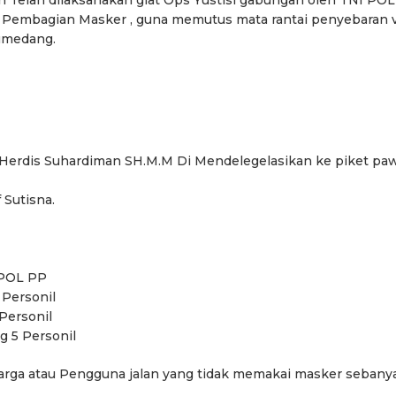
Telah dilaksanakan giat Ops Yustisi gabungan oleh TNI POL
 Pembagian Masker , guna memutus mata rantai penyebaran v
Sumedang.
erdis Suhardiman SH.M.M Di Mendelegelasikan ke piket pa
 Sutisna.
 POL PP
Personil
Personil
 5 Personil
rga atau Pengguna jalan yang tidak memakai masker sebany