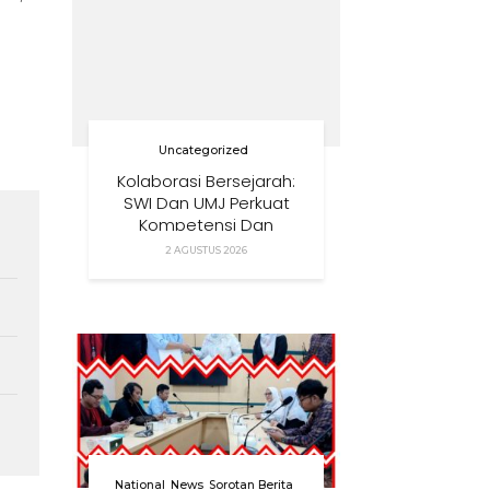
Uncategorized
Kolaborasi Bersejarah:
SWI Dan UMJ Perkuat
Kompetensi Dan
Pendidikan Wartawan
2 AGUSTUS 2026
Nasional
National
News
Sorotan Berita