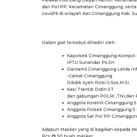
Parakanmuncang Depan Kantor Kecamatan 
dan Pol PP, Kecamatan Cimanggung, serta
covid19 di wilayah Kec.Cimanggung Kab. 
Dalam giat tersebut dihadiri oleh :
Kapolsek Cimanggung Kompol H
IPTU Sunandar Ps.SH
Danramil Cimanggung Letda Inf
-Camat Cimanggung
Dikdik Syeh Rizki S.Sos.M.Si.
Kasi Trantib Didin ST
dan gabungan POLRI ,TNI,dan
Anggota Koramil Cimanggung 5 
Anggota Polsek Cimanggung 5 
Anggota Sat Pol PP Cimanggung
Adapun Masker yang di bagikan kepada Wa
Pcs @ 50 buah masker.