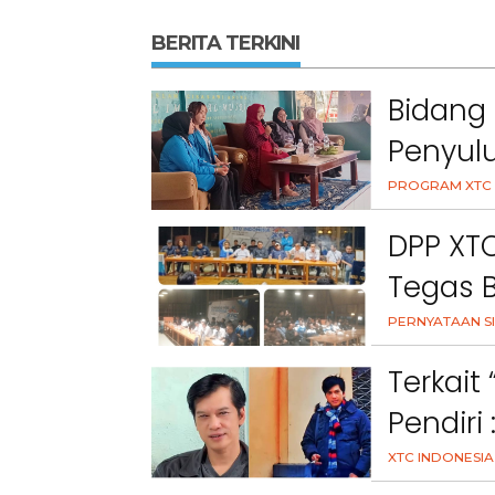
BERITA TERKINI
Bidang 
Penyul
Peran 
PROGRAM XTC 
Kesehat
DPP XTC
Tegas 
Nama, 
PERNYATAAN SI
Kami Ta
Terkait
Pendiri
Melang
XTC INDONESIA