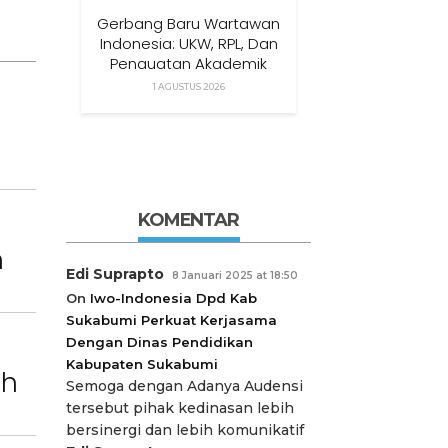
Gerbang Baru Wartawan
Indonesia: UKW, RPL, Dan
Penguatan Akademik
Dalam Satu Kolaborasi
1 AGUSTUS 2026
KOMENTAR
n
Edi Suprapto
8 Januari 2025 at 18:50
On
Iwo-Indonesia Dpd Kab
Sukabumi Perkuat Kerjasama
Dengan Dinas Pendidikan
Kabupaten Sukabumi
ah
Semoga dengan Adanya Audensi
tersebut pihak kedinasan lebih
bersinergi dan lebih komunikatif