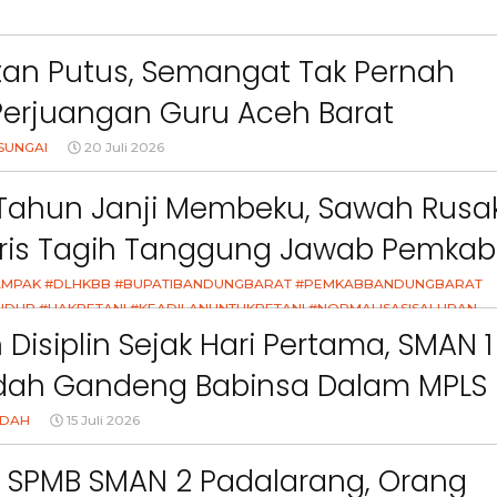
Green Impact
Sawah Rusak: Ahli Waris
Berikan Penyuluhan
i
Tagih Tanggung Jawab
Tema Membangun 
an Putus, Semangat Tak Pernah
ct
Pemkab Bandung Barat
Orang Tua dalam M
Kesehatan Anak di Era
Perjuangan Guru Aceh Barat
dang Air Mata
SUNGAI
20 Juli 2026
Tahun Janji Membeku, Sawah Rusak
aris Tagih Tanggung Jawab Pemkab
g Barat
MPAK #DLHKBB #BUPATIBANDUNGBARAT #PEMKABBANDUNGBARAT
IDUP #HAKPETANI #KEADILANUNTUKPETANI #NORMALISASISALURAN
K #DUGAANPENCEMARAN #AKUNTABILITASPEMERINTAH
Disiplin Sejak Hari Pertama, SMAN 1
dah Gandeng Babinsa Dalam MPLS
 2026
NDAH
15 Juli 2026
k SPMB SMAN 2 Padalarang, Orang