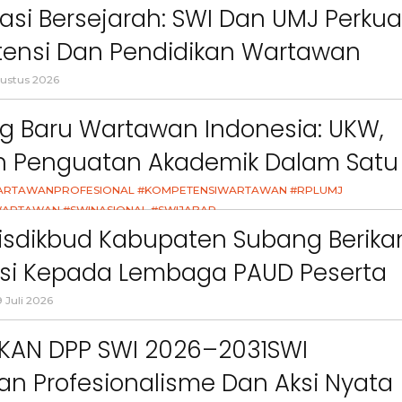
an”
asi Bersejarah: SWI Dan UMJ Perkua
ensi Dan Pendidikan Wartawan
l
ustus 2026
g Baru Wartawan Indonesia: UKW,
an Penguatan Akademik Dalam Satu
asi
ARTAWANPROFESIONAL #KOMPETENSIWARTAWAN #RPLUMJ
ARTAWAN #SWINASIONAL #SWIJABAR
26
isdikbud Kabupaten Subang Berika
asi Kepada Lembaga PAUD Peserta
Video MPLS Dan G7KAIH
 Juli 2026
Berita
Berita
IKAN DPP SWI 2026–2031SWI
Sorotan
Utama
Sorotan
Headline
National
News
Sorotan
Sorotan
Utama
Headline
National
News
n Profesionalisme Dan Aksi Nyata
Berita
Berita
Sosial
6–
Empat Tahun Janji Membeku,
Bidang Pendidikan 