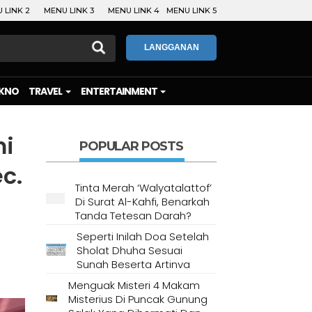
 LINK 2
MENU LINK 3
MENU LINK 4
MENU LINK 5
LANGGANAN
KNO
TRAVEL
ENTERTAINMENT
mi
POPULAR POSTS
c.
Tinta Merah ‘Walyatalattof’
Di Surat Al-Kahfi, Benarkah
Tanda Tetesan Darah?
Seperti Inilah Doa Setelah
Sholat Dhuha Sesuai
Sunah Beserta Artinya
Menguak Misteri 4 Makam
Misterius Di Puncak Gunung