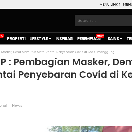
MENU LINK 1
MENU
Search
for:
PROPERTI
LIFESTYLE
INSPIRASI
PEREMPUAN
SAINS
TE
 Masker, Demi Memutus Mata Rantai Penyebaran Covid di Kec. Cimanggung
 PP : Pembagian Masker, De
ai Penyebaran Covid di Ke
onal
News
on
l
are