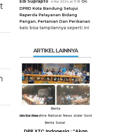
Edi Suprapto
On
4 Mei 2024 at 11:18
t
DPRD Kota Bandung Setujui
Raperda Pelayanan Bidang
Pangan, Pertanian Dan Perikanan
kalo bisa tampilannya seperti ini
ARTIKEL LAINNYA
n
Berita
Berit
slider
Sorotan
Utama
Sorotan
Headline
National
News
slider
Sorotan
Utama
Sorotan
Headline
Nation
Berita
Sosial
Berita
So
DPP XTC
DPP XTC Indonesia : “Akan
Terkait “XTC 