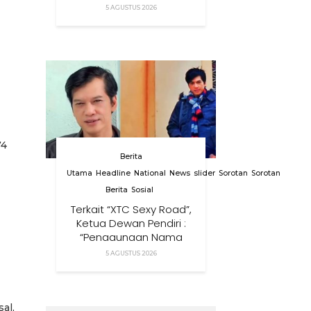
Menggunakan Nama,
5 AGUSTUS 2026
Logo, Warna, Bendera
Dan Slogan Kami Tanpa
Izin”
74
Berita
Utama
Headline
National
News
slider
Sorotan
Sorotan
Berita
Sosial
Terkait “XTC Sexy Road”,
Ketua Dewan Pendiri :
“Penggunaan Nama
Tersebut Telah
5 AGUSTUS 2026
Melanggar Ketentuan
Perundang-Undangan”
al,