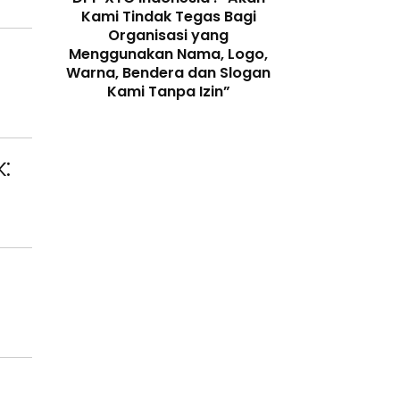
 dengan
Kami Tindak Tegas Bagi
Ketua Dewan 
Peran
Organisasi yang
“Penggunaan N
enjaga
Menggunakan Nama, Logo,
Telah Melangga
 Digital
Warna, Bendera dan Slogan
Perundang-
Kami Tanpa Izin”
: