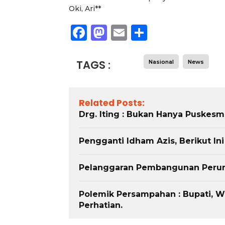
Oki, Ari**
Facebook
Mastodon
Email
Share
TAGS :
Nasional
News
Related Posts:
Drg. Iting : Bukan Hanya Puskes
Pengganti Idham Azis, Berikut Ini 
Pelanggaran Pembangunan Peruma
Polemik Persampahan : Bupati, W
Perhatian.