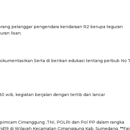
) orang pelanggar pengendara kendaraan R2 berupa teguran
uran lisan.
 dokumentasikan Serta di berikan edukasi tentang perbub No 
.30 wib, kegiatan berjalan dengan tertib dan lancar
opimcam Cimanggung ,TNI, POLRI dan Pol PP dalam rangka
id19 di Wilayah Kecamatan Cimanggung Kab. Sumedang. **Fais