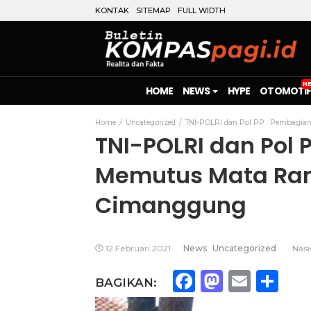
KONTAK
SITEMAP
FULL WIDTH
HOME
NEWS
HYPE
OTOMOTIF
Home
Uncategorized
TNI-POLRI dan Pol PP : Pembagian
TNI-POLRI dan Pol
Memutus Mata Rant
Cimanggung
12 Februari 2021
News
Uncategorized
Nasi
Facebook
Mastod
Emai
Sh
BAGIKAN: