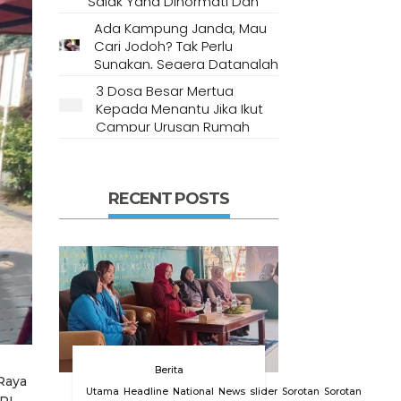
Salak Yang Dihormati Dan
Dianggap Tempat Suci Oleh
Ada Kampung Janda, Mau
Masyarakat Setempat
Cari Jodoh? Tak Perlu
Sungkan, Segera Datanglah
Ke Desa Ini
3 Dosa Besar Mertua
Kepada Menantu Jika Ikut
Campur Urusan Rumah
Tangga
RECENT POSTS
Berita
 Raya
Utama
Headline
National
News
slider
Sorotan
Sorotan