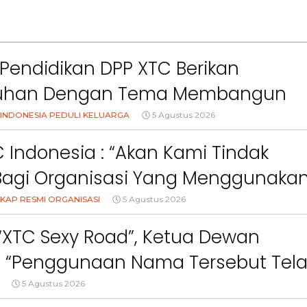
Pendidikan DPP XTC Berikan
uhan Dengan Tema Membangun
Orang Tua Dalam Menjaga
INDONESIA PEDULI KELUARGA
5 Agustus 2026
an Anak Di Era Digital
 Indonesia : “Akan Kami Tindak
Bagi Organisasi Yang Menggunaka
Logo, Warna, Bendera Dan Slogan
KAP RESMI ORGANISASI
5 Agustus 2026
npa Izin”
 “XTC Sexy Road”, Ketua Dewan
 : “Penggunaan Nama Tersebut Tel
gar Ketentuan Perundang-
5 Agustus 2026