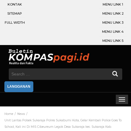
KONTAK
MENU LINK 1
SITEMAP
MENU LINK 2
FULL WIDTH
MENU LINK 3
MENU LINK 4
MENU LINK 5
Search
for:
LANGGANAN
Home
News
Unit Lantas Polsek Sukaraja Polres Sukabumi Kota, Gelar Kembali Police Goes To
School, Kali ini Di MIS Cibeureum Legok Desa Sukaraja kec. Sukaraja Kab.