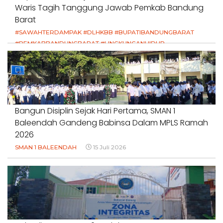
Waris Tagih Tanggung Jawab Pemkab Bandung
Barat
#SAWAHTERDAMPAK #DLHKBB #BUPATIBANDUNGBARAT
#PEMKABBANDUNGBARAT #LINGKUNGANHIDUP
#HAKPETANI #KEADILANUNTUKPETANI
#NORMALISASISALURAN #IRIGASIRUSAK
#DUGAANPENCEMARAN #AKUNTABILITASPEMERINTAH
18 Juli 2026
Bangun Disiplin Sejak Hari Pertama, SMAN 1
Baleendah Gandeng Babinsa Dalam MPLS Ramah
2026
SMAN 1 BALEENDAH
15 Juli 2026