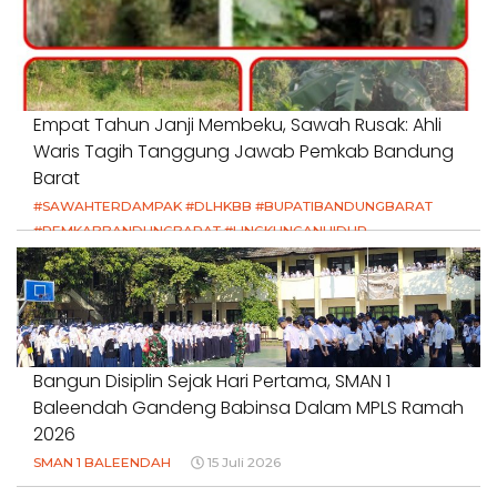
Empat Tahun Janji Membeku, Sawah Rusak: Ahli
Waris Tagih Tanggung Jawab Pemkab Bandung
Barat
#SAWAHTERDAMPAK #DLHKBB #BUPATIBANDUNGBARAT
#PEMKABBANDUNGBARAT #LINGKUNGANHIDUP
#HAKPETANI #KEADILANUNTUKPETANI
#NORMALISASISALURAN #IRIGASIRUSAK
#DUGAANPENCEMARAN #AKUNTABILITASPEMERINTAH
18 Juli 2026
Bangun Disiplin Sejak Hari Pertama, SMAN 1
Baleendah Gandeng Babinsa Dalam MPLS Ramah
2026
SMAN 1 BALEENDAH
15 Juli 2026