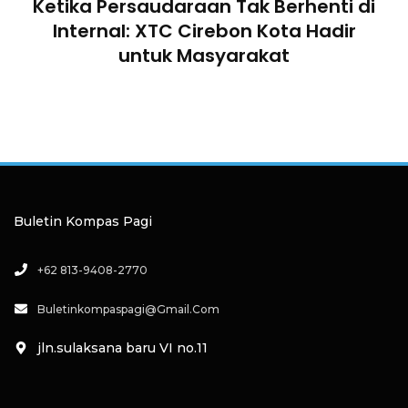
Ketika Persaudaraan Tak Berhenti di
n
Internal: XTC Cirebon Kota Hadir
untuk Masyarakat
an
a
Buletin Kompas Pagi
+62 813-9408-2770
Buletinkompaspagi@gmail.com
jln.sulaksana baru VI no.11