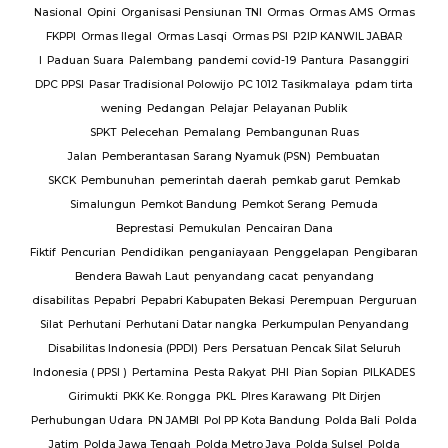
Nasional
Opini
Organisasi Pensiunan TNI
Ormas
Ormas AMS
Ormas
FKPPI
Ormas Ilegal
Ormas Lasqi
Ormas PSI
P2IP KANWIL JABAR
I
Paduan Suara
Palembang
pandemi covid-19
Pantura
Pasanggiri
DPC PPSI
Pasar Tradisional Polowijo
PC 1012 Tasikmalaya
pdam tirta
wening
Pedangan
Pelajar
Pelayanan Publik
SPKT
Pelecehan
Pemalang
Pembangunan Ruas
Jalan
Pemberantasan Sarang Nyamuk (PSN)
Pembuatan
SKCK
Pembunuhan
pemerintah daerah
pemkab garut
Pemkab
Simalungun
Pemkot Bandung
Pemkot Serang
Pemuda
Beprestasi
Pemukulan
Pencairan Dana
Fiktif
Pencurian
Pendidikan
penganiayaan
Penggelapan
Pengibaran
Bendera Bawah Laut
penyandang cacat
penyandang
disabilitas
Pepabri
Pepabri Kabupaten Bekasi
Perempuan
Perguruan
Silat
Perhutani
Perhutani Datar nangka
Perkumpulan Penyandang
Disabilitas Indonesia (PPDI)
Pers
Persatuan Pencak Silat Seluruh
Indonesia ( PPSI )
Pertamina
Pesta Rakyat
PHI
Pian Sopian
PILKADES
Girimukti
PKK Ke. Rongga
PKL
Plres Karawang
Plt Dirjen
Perhubungan Udara
PN JAMBI
Pol PP Kota Bandung
Polda Bali
Polda
Jatim
Polda Jawa Tengah
Polda Metro Jaya
Polda Sulsel
Polda