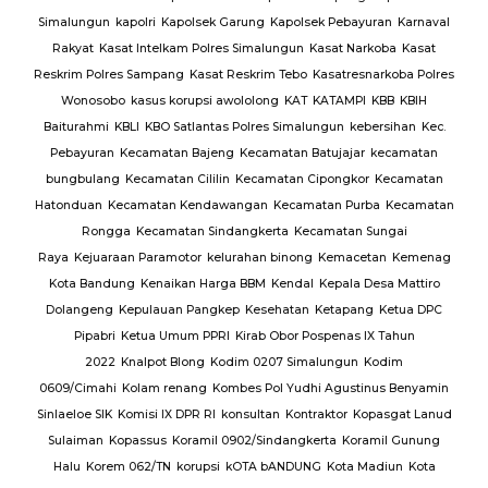
Simalungun
kapolri
Kapolsek Garung
Kapolsek Pebayuran
Karnaval
an
Rakyat
Kasat Intelkam Polres Simalungun
Kasat Narkoba
Kasat
Reskrim Polres Sampang
Kasat Reskrim Tebo
Kasatresnarkoba Polres
uk
Wonosobo
kasus korupsi awololong
KAT
KATAMPI
KBB
KBIH
Baiturahmi
KBLI
KBO Satlantas Polres Simalungun
kebersihan
Kec.
Pebayuran
Kecamatan Bajeng
Kecamatan Batujajar
kecamatan
bungbulang
Kecamatan Cililin
Kecamatan Cipongkor
Kecamatan
Hatonduan
Kecamatan Kendawangan
Kecamatan Purba
Kecamatan
Rongga
Kecamatan Sindangkerta
Kecamatan Sungai
Raya
Kejuaraan Paramotor
kelurahan binong
Kemacetan
Kemenag
Kota Bandung
Kenaikan Harga BBM
Kendal
Kepala Desa Mattiro
Dolangeng
Kepulauan Pangkep
Kesehatan
Ketapang
Ketua DPC
Pipabri
Ketua Umum PPRI
Kirab Obor Pospenas IX Tahun
2022
Knalpot Blong
Kodim 0207 Simalungun
Kodim
0609/Cimahi
Kolam renang
Kombes Pol Yudhi Agustinus Benyamin
Sinlaeloe SIK
Komisi IX DPR RI
konsultan
Kontraktor
Kopasgat Lanud
Sulaiman
Kopassus
Koramil 0902/Sindangkerta
Koramil Gunung
Halu
Korem 062/TN
korupsi
kOTA bANDUNG
Kota Madiun
Kota