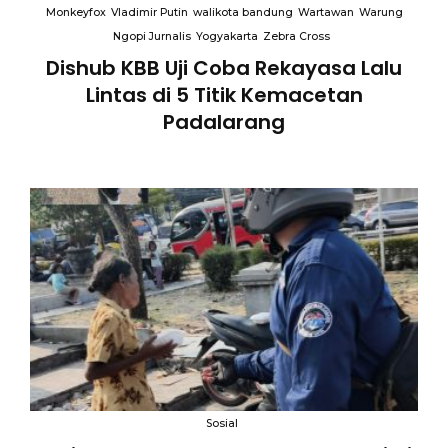
Monkeyfox
Vladimir Putin
walikota bandung
Wartawan
Warung
Ngopi Jurnalis
Yogyakarta
Zebra Cross
Dishub KBB Uji Coba Rekayasa Lalu
Lintas di 5 Titik Kemacetan
Padalarang
an
Sosial
B