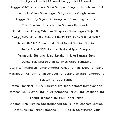
Dr. Agoesdjam
RSUD Luwuk Banggai
RSUD Luwuk
Binggai
RUPS
Rusia
Sabu Sabu
Sampah
Sangihe
Sat Intelkam
Sat
Samapta Polres Simalungun
Satgas Saber Pungli Luwuk
Binggai
Security
Sejarah Gedung Sate
Semarang
Seni
Seni
Cukil
Seni Pahat
Sepak Bola
Serambi Babussalam
Simalungun
Sidang Tahunan
Sihaporas
Simalungun
Sinjai
Situ
Parigi\
SKW
slider
Slot
SMA N 9 BANDUNG
SMAN 5 Sinjai
SMP Al
Fatah
SMP N 2 Gununghalu
Soni Salimi
Sorotan
Sorotan
Berita
Sosial
SPRI
Stadion Nasional Sport Complex
Panasonic
Stunting
Suap
Sukabumi
Suku Bangsa
Suku
Bansa
Sulawesi Selatan
Sulawesi Utara
Sumatera
Utara
Summarecon
Taman Anggur Ponjay
Taman Fitnes
Tambang
Mas Ilegal
TAMPAK
Tanah Longsor
Tangerang Selatan
Tanggerang
Selatan
Tanggul Sungai
Pemali
Tangsel
TAPLAI
Tasikmalaya
Tegal
tempat pembuangan
sampah
Teuku Umar
TNI
TNI AL Ketapang
TNI AU
TNI Ketapang
TNI
Lanud Sulaiman
TNI-Polri
Togel
Tokoh
Agama
Tren
Ukraina
Uncategorized
Unjuk Rasa
Upacara Sertijab
Kasat Reskrim Polres Sampang
UPT PU Cillin
UU Minerba
Virus