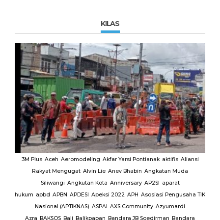
KILAS
MUI
3M Plus
Aceh
Aeromodeling
Akfar Yarsi Pontianak
aktifis
Aliansi
Rakyat Mengugat
Alvin Lie
Anev Bhabin
Angkatan Muda
Ut
Siliwangi
Angkutan Kota
Anniversary
AP2SI
aparat
M.
hukum
apbd
APBN
APDESI
Apeksi 2022
APH
Asosiasi Pengusaha TIK
K
Nasional (APTIKNAS)
ASPAI
AXS Community
Azyumardi
D
rmas
Azra
BAKSOS
Bali
Balikpapan
Bandara JB Soedirman
Bandara