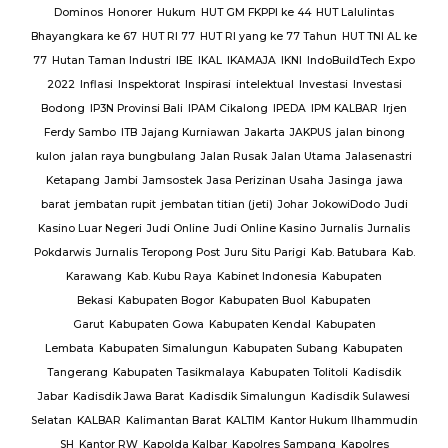
Sat
Dominos
Honorer
Hukum
HUT GM FKPPI ke 44
HUT Lalulintas
Bhayangkara ke 67
HUT RI 77
HUT RI yang ke 77 Tahun
HUT TNI AL ke
i
77
Hutan Taman Industri
IBE
IKAL
IKAMAJA
IKNI
IndoBuildTech Expo
2022
Inflasi
Inspektorat
Inspirasi
intelektual
Investasi
Investasi
itu
Bodong
IP3N Provinsi Bali
IPAM Cikalong
IPEDA
IPM KALBAR
Irjen
 Al
Ferdy Sambo
ITB
Jajang Kurniawan
Jakarta
JAKPUS
jalan binong
kulon
jalan raya bungbulang
Jalan Rusak
Jalan Utama
Jalasenastri
Ketapang
Jambi
Jamsostek
Jasa Perizinan Usaha
Jasinga
jawa
barat
jembatan rupit
jembatan titian (jeti)
Johar
JokowiDodo
Judi
Kasino Luar Negeri
Judi Online
Judi Online Kasino
Jurnalis
Jurnalis
ang
Pokdarwis
Jurnalis Teropong Post
Juru Situ Parigi
Kab. Batubara
Kab.
rang
Karawang
Kab. Kubu Raya
Kabinet Indonesia
Kabupaten
Bekasi
Kabupaten Bogor
Kabupaten Buol
Kabupaten
gan
Garut
Kabupaten Gowa
Kabupaten Kendal
Kabupaten
g
TNI
Lembata
Kabupaten Simalungun
Kabupaten Subang
Kabupaten
Tangerang
Kabupaten Tasikmalaya
Kabupaten Tolitoli
Kadisdik
ijab
Jabar
Kadisdik Jawa Barat
Kadisdik Simalungun
Kadisdik Sulawesi
us
Selatan
KALBAR
Kalimantan Barat
KALTIM
Kantor Hukum Ilhammudin
ng
SH
Kantor RW
Kapolda Kalbar
Kapolres Sampang
Kapolres