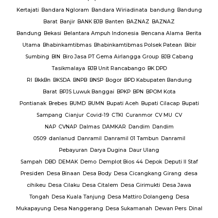
Te
BAR
Kertajati
Bandara Ngloram
Bandara Wiriadinata
bandung
Bandung
giri
Barat
Banjir
BANK BJB
Banten
BAZNAZ
BAZNAZ
tirta
Bandung
Bekasi
Belantara Ampuh Indonesia
Bencana Alama
Berita
Utama
Bhabinkamtibmas
Bhabinkamtibmas Polsek Patean
Bibir
Sumbing
BIN
Biro Jasa PT Gema Airlangga Group
BJB Cabang
Tasikmalaya
BJB Unit Rancabango
BK DPD
ab
RI
BkkBn
BKSDA
BNPB
BNSP
Bogor
BPD Kabupaten Bandung
Barat
BPJS Luwuk Banggai
BPKP
BPN
BPOM Kota
Pontianak
Brebes
BUMD
BUMN
Bupati Aceh
Bupati Cilacap
Bupati
baran
Sampang
Cianjur
Covid-19
CTKI
Curanmor
CV MU
CV
NAP
CVNAP
Dalmas
DAMKAR
Dandim
Dandim
uruan
0509
danlanud
Danramil
Danramil 01 Tambun
Danramil
dang
Pebayuran
Darya Dugina
Daur Ulang
ruh
Sampah
DBD
DEMAK
Demo
Demplot Bios 44
Depok
Deputi II Staf
KADES
Presiden
Desa Binaan
Desa Body
Desa Cicangkang Girang
desa
cihikeu
Desa Cilaku
Desa Citalem
Desa Girimukti
Desa Jawa
Polda
Tongah
Desa Kuala Tanjung
Desa Mattiro Dolangeng
Desa
da
Mukapayung
Desa Nanggerang
Desa Sukamanah
Dewan Pers
Dinal