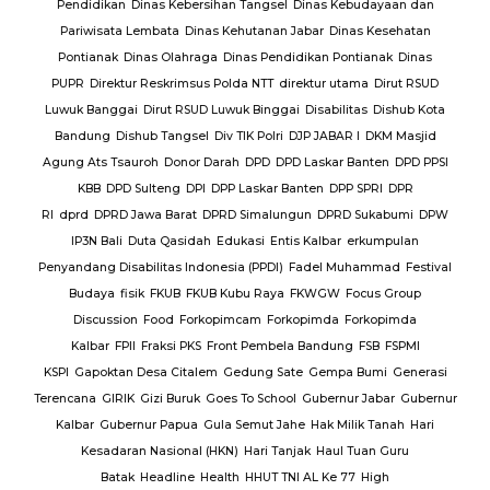
lres
Pendidikan
Dinas Kebersihan Tangsel
Dinas Kebudayaan dan
Pariwisata Lembata
Dinas Kehutanan Jabar
Dinas Kesehatan
lres
Pontianak
Dinas Olahraga
Dinas Pendidikan Pontianak
Dinas
PUPR
Direktur Reskrimsus Polda NTT
direktur utama
Dirut RSUD
k
Luwuk Banggai
Dirut RSUD Luwuk Binggai
Disabilitas
Dishub Kota
k
Bandung
Dishub Tangsel
Div TIK Polri
DJP JABAR I
DKM Masjid
lsek
Agung Ats Tsauroh
Donor Darah
DPD
DPD Laskar Banten
DPD PPSI
KBB
DPD Sulteng
DPI
DPP Laskar Banten
DPP SPRI
DPR
RI
dprd
DPRD Jawa Barat
DPRD Simalungun
DPRD Sukabumi
DPW
en
IP3N Bali
Duta Qasidah
Edukasi
Entis Kalbar
erkumpulan
Jalan
Penyandang Disabilitas Indonesia (PPDI)
Fadel Muhammad
Festival
AJ
PT.
Budaya
fisik
FKUB
FKUB Kubu Raya
FKWGW
Focus Group
A
PT.
Discussion
Food
Forkopimcam
Forkopimda
Forkopimda
T.
Kalbar
FPII
Fraksi PKS
Front Pembela Bandung
FSB
FSPMI
PUPR
KSPI
Gapoktan Desa Citalem
Gedung Sate
Gempa Bumi
Generasi
s
Terencana
GIRIK
Gizi Buruk
Goes To School
Gubernur Jabar
Gubernur
esta
Kalbar
Gubernur Papua
Gula Semut Jahe
Hak Milik Tanah
Hari
RSUD
Kesadaran Nasional (HKN)
Hari Tanjak
Haul Tuan Guru
Batak
Headline
Health
HHUT TNI AL Ke 77
High