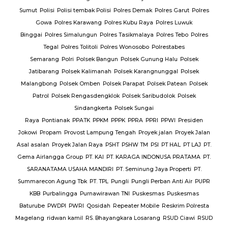
Sumut
Polisi
Polisi tembak Polisi
Polres Demak
Polres Garut
Polres
Gowa
Polres Karawang
Polres Kubu Raya
Polres Luwuk
Binggai
Polres Simalungun
Polres Tasikmalaya
Polres Tebo
Polres
Tegal
Polres Tolitoli
Polres Wonosobo
Polrestabes
Semarang
Polri
Polsek Bangun
Polsek Gunung Halu
Polsek
Jatibarang
Polsek Kalimanah
Polsek Karangnunggal
Polsek
Malangbong
Polsek Omben
Polsek Parapat
Polsek Patean
Polsek
Patrol
Polsek Rengasdengklok
Polsek Saribudolok
Polsek
Sindangkerta
Polsek Sungai
Raya
Pontianak
PPATK
PPKM
PPPK
PPRA
PPRI
PPWI
Presiden
Jokowi
Propam
Provost Lampung Tengah
Proyek jalan
Proyek Jalan
Asal asalan
Proyek Jalan Raya
PSHT
PSHW TM
PSI
PT HAL
PT LAJ
PT.
Gema Airlangga Group
PT. KAI
PT. KARAGA INDONUSA PRATAMA
PT.
SARANATAMA USAHA MANDIRI
PT. Seminung Jaya Properti
PT.
Summarecon Agung Tbk
PT. TPL
Pungli
Pungli Perban Anti Air
PUPR
KBB
Purbalingga
Purnawirawan TNI
Puskesmas
Puskesmas
Baturube
PWDPI
PWRI
Qosidah
Repeater Mobile
Reskrim Polresta
Magelang
ridwan kamil
RS. Bhayangkara Losarang
RSUD Ciawi
RSUD