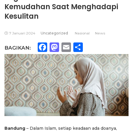
Kemudahan Saat Menghadapi
Kesulitan
7 Januari 2024
Uncategorized
Nasional
News
Facebook
Mastodon
Email
Share
BAGIKAN:
Bandung
– Dalam Islam, setiap keadaan ada doanya,