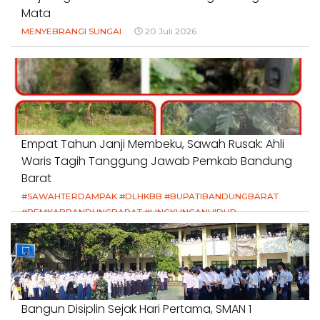
Mata
MENYEBRANGI SUNGAI
20 Juli 2026
Empat Tahun Janji Membeku, Sawah Rusak: Ahli
Waris Tagih Tanggung Jawab Pemkab Bandung
Barat
#SAWAHTERDAMPAK #DLHKBB #BUPATIBANDUNGBARAT
#PEMKABBANDUNGBARAT #LINGKUNGANHIDUP
#HAKPETANI #KEADILANUNTUKPETANI
#NORMALISASISALURAN #IRIGASIRUSAK
#DUGAANPENCEMARAN #AKUNTABILITASPEMERINTAH
18 Juli 2026
Bangun Disiplin Sejak Hari Pertama, SMAN 1