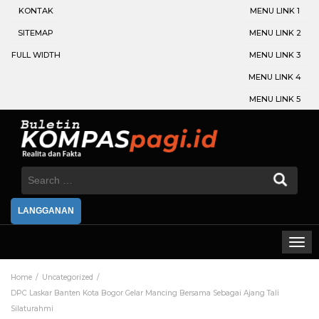
KONTAK
MENU LINK 1
SITEMAP
MENU LINK 2
FULL WIDTH
MENU LINK 3
MENU LINK 4
MENU LINK 5
Search
for:
LANGGANAN
Home
Uncategorized
DPC Laskar Banten Kota Bogor Gelar Mancing Bersama Sebagai Ajang Tali
Silaturahmi