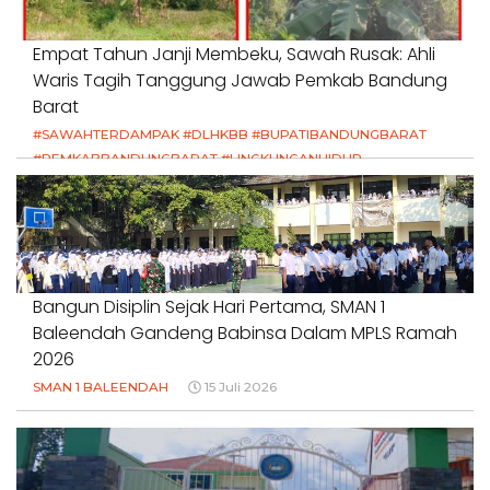
Empat Tahun Janji Membeku, Sawah Rusak: Ahli
Waris Tagih Tanggung Jawab Pemkab Bandung
Barat
#SAWAHTERDAMPAK #DLHKBB #BUPATIBANDUNGBARAT
#PEMKABBANDUNGBARAT #LINGKUNGANHIDUP
#HAKPETANI #KEADILANUNTUKPETANI
#NORMALISASISALURAN #IRIGASIRUSAK
#DUGAANPENCEMARAN #AKUNTABILITASPEMERINTAH
18 Juli 2026
Bangun Disiplin Sejak Hari Pertama, SMAN 1
Baleendah Gandeng Babinsa Dalam MPLS Ramah
2026
SMAN 1 BALEENDAH
15 Juli 2026