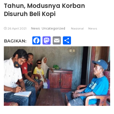
Tahun, Modusnya Korban
Disuruh Beli Kopi
26 April 2021
News
Uncategorized
Nasional
News
Facebook
Mastodon
Email
Share
BAGIKAN: