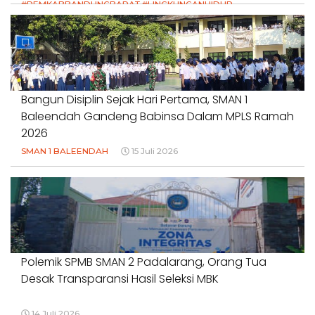
#PEMKABBANDUNGBARAT #LINGKUNGANHIDUP
#HAKPETANI #KEADILANUNTUKPETANI
#NORMALISASISALURAN #IRIGASIRUSAK
#DUGAANPENCEMARAN #AKUNTABILITASPEMERINTAH
18 Juli 2026
Bangun Disiplin Sejak Hari Pertama, SMAN 1
Baleendah Gandeng Babinsa Dalam MPLS Ramah
2026
SMAN 1 BALEENDAH
15 Juli 2026
Polemik SPMB SMAN 2 Padalarang, Orang Tua
Desak Transparansi Hasil Seleksi MBK
14 Juli 2026