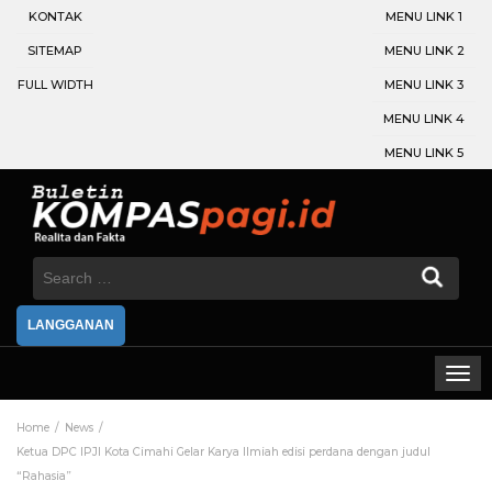
KONTAK
MENU LINK 1
SITEMAP
MENU LINK 2
FULL WIDTH
MENU LINK 3
MENU LINK 4
MENU LINK 5
Search
for:
LANGGANAN
Home
News
Ketua DPC IPJI Kota Cimahi Gelar Karya Ilmiah edisi perdana dengan judul
“Rahasia”