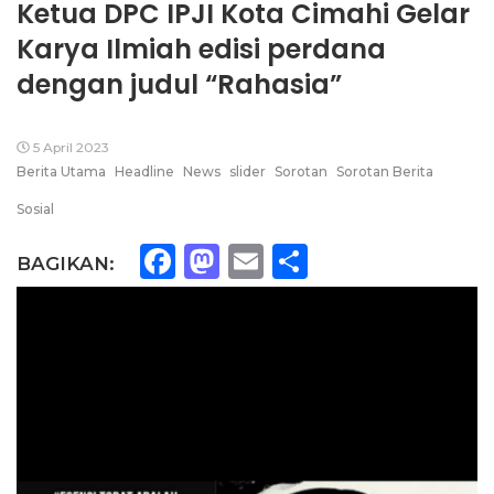
Ketua DPC IPJI Kota Cimahi Gelar
Karya Ilmiah edisi perdana
dengan judul “Rahasia”
5 April 2023
Berita Utama
Headline
News
slider
Sorotan
Sorotan Berita
Sosial
Facebook
Mastodon
Email
Share
BAGIKAN: