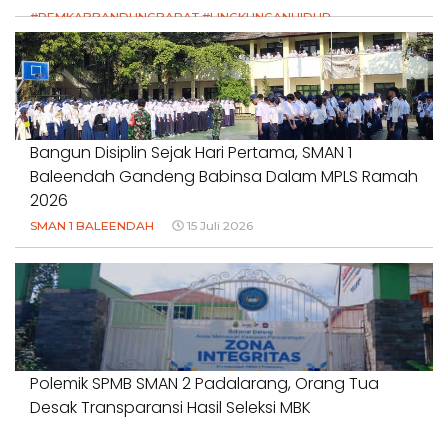
#PEMKABBANDUNGBARAT #LINGKUNGANHIDUP
#HAKPETANI #KEADILANUNTUKPETANI
#NORMALISASISALURAN #IRIGASIRUSAK
#DUGAANPENCEMARAN #AKUNTABILITASPEMERINTAH
18 Juli 2026
Bangun Disiplin Sejak Hari Pertama, SMAN 1
Baleendah Gandeng Babinsa Dalam MPLS Ramah
2026
SMAN 1 BALEENDAH
15 Juli 2026
Polemik SPMB SMAN 2 Padalarang, Orang Tua
Desak Transparansi Hasil Seleksi MBK