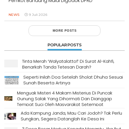
Pemkot Bandung Mulai Digodok DPRD
NEWS
9 Juli 2026
MORE POSTS
POPULAR POSTS
Tinta Merah ‘Walyatalattof’ Di Surat Al-Kahfi,
Benarkah Tanda Tetesan Darah?
Seperti Inilah Doa Setelah Sholat Dhuha Sesuai
Sunah Beserta Artinya
Menguak Misteri 4 Makam Misterius Di Puncak
Gunung Salak Yang Dihormati Dan Dianggap
Tempat Suci Oleh Masyarakat Setempat
Ada Kampung Janda, Mau Cari Jodoh? Tak Perlu
Sungkan, Segera Datanglah Ke Desa Ini
3 Dosa Besar Mertua Kepada Menantu Jika Ikut