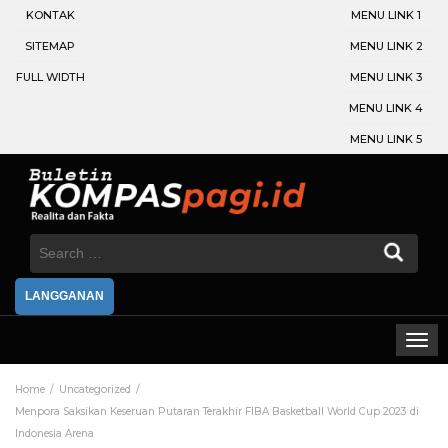
KONTAK
MENU LINK 1
SITEMAP
MENU LINK 2
FULL WIDTH
MENU LINK 3
MENU LINK 4
MENU LINK 5
Search
for:
LANGGANAN
Home
Uncategorized
Menpora Saksikan Keseruan Putaran Terakhir FIBA Basketball World Cup 2023 di
Indonesia Arena