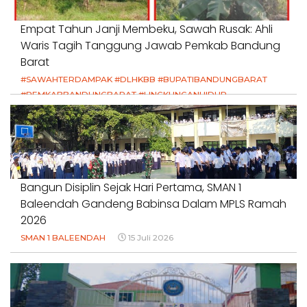
Empat Tahun Janji Membeku, Sawah Rusak: Ahli
Waris Tagih Tanggung Jawab Pemkab Bandung
Barat
#SAWAHTERDAMPAK #DLHKBB #BUPATIBANDUNGBARAT
#PEMKABBANDUNGBARAT #LINGKUNGANHIDUP
#HAKPETANI #KEADILANUNTUKPETANI
#NORMALISASISALURAN #IRIGASIRUSAK
#DUGAANPENCEMARAN #AKUNTABILITASPEMERINTAH
18 Juli 2026
Bangun Disiplin Sejak Hari Pertama, SMAN 1
Baleendah Gandeng Babinsa Dalam MPLS Ramah
2026
SMAN 1 BALEENDAH
15 Juli 2026