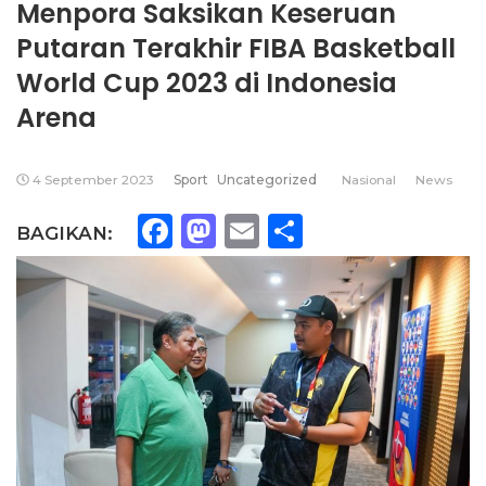
Menpora Saksikan Keseruan
Putaran Terakhir FIBA Basketball
World Cup 2023 di Indonesia
Arena
4 September 2023
Sport
Uncategorized
Nasional
News
Facebook
Mastodon
Email
Share
BAGIKAN: