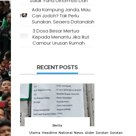
Salak Yang Dihormati Dan
Dianggap Tempat Suci Oleh
Ada Kampung Janda, Mau
Masyarakat Setempat
Cari Jodoh? Tak Perlu
Sungkan, Segera Datanglah
Ke Desa Ini
3 Dosa Besar Mertua
Kepada Menantu Jika Ikut
Campur Urusan Rumah
Tangga
RECENT POSTS
Berita
Utama
Headline
National
News
slider
Sorotan
Sorotan