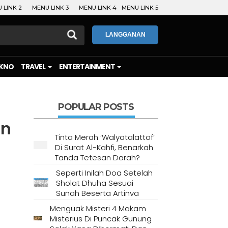
 LINK 2
MENU LINK 3
MENU LINK 4
MENU LINK 5
LANGGANAN
KNO
TRAVEL
ENTERTAINMENT
POPULAR POSTS
an
Tinta Merah ‘Walyatalattof’
Di Surat Al-Kahfi, Benarkah
Tanda Tetesan Darah?
Seperti Inilah Doa Setelah
Sholat Dhuha Sesuai
Sunah Beserta Artinya
Menguak Misteri 4 Makam
Misterius Di Puncak Gunung