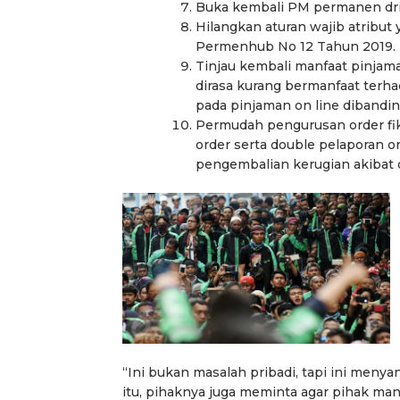
Buka kembali PM permanen driv
Hilangkan aturan wajib atribu
Permenhub No 12 Tahun 2019.
Tinjau kembali manfaat pinjama
dirasa kurang bermanfaat terh
pada pinjaman on line diband
Permudah pengurusan order fikti
order serta double pelaporan or
pengembalian kerugian akibat or
“Ini bukan masalah pribadi, tapi ini meny
itu, pihaknya juga meminta agar pihak m