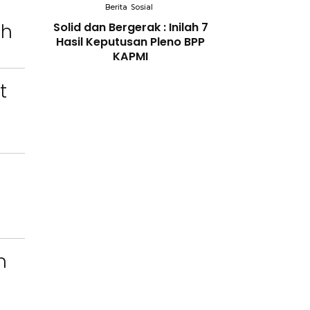
Berita
Sosial
Berita
So
ah
gal
Solid dan Bergerak : Inilah 7
Bidang Pendidi
 Kidul
Hasil Keputusan Pleno BPP
Berikan Penyul
okasi
KAPMI
Tema Memban
dirikan
Orang Tua dal
ukiman
Kesehatan Anak d
t
n