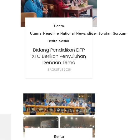
Berita
Utama
Headline
National
News
slider
Sorotan
Sorotan
Berita
Sosial
Bidang Pendidikan DPP
XTC Berikan Penyuluhan
Dengan Tema
Membangun Peran
5 AGUSTUS 2026
Orang Tua Dalam
Menjaga Kesehatan
Anak Di Era Digital
Berita