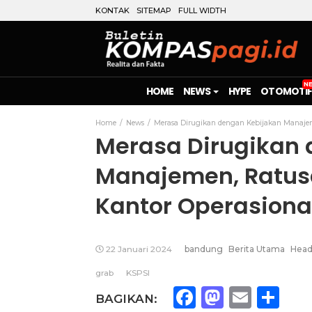
KONTAK
SITEMAP
FULL WIDTH
HOME
NEWS
HYPE
OTOMOTIF
Home
News
Merasa Dirugikan dengan Kebijakan Manaje
Merasa Dirugikan
Manajemen, Ratusa
Kantor Operasiona
22 Januari 2024
bandung
Berita Utama
Head
grab
KSPSI
Facebook
Mastod
Emai
Sh
BAGIKAN: