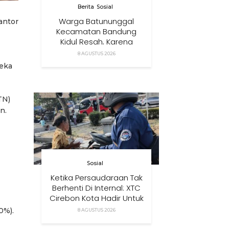
Berita
Sosial
Warga Batununggal
kantor
Kecamatan Bandung
Kidul Resah, Karena
Relokasi Tower
8 AGUSTUS 2026
Komunikasi Didirikan
reka
Terlalu Dekat Pemukiman
Mereka
TN)
n.
Sosial
Ketika Persaudaraan Tak
Berhenti Di Internal: XTC
Cirebon Kota Hadir Untuk
Masyarakat
0%).
8 AGUSTUS 2026