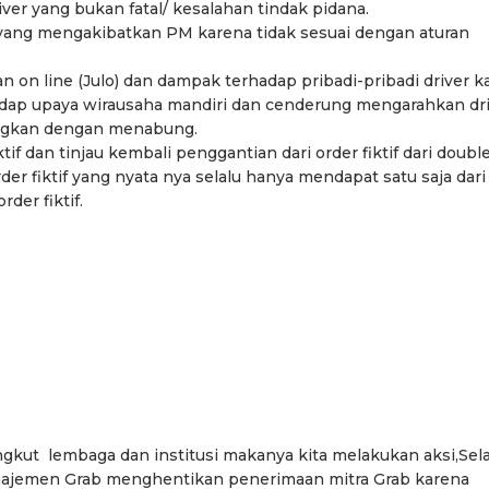
er yang bukan fatal/ kesalahan tindak pidana.
t yang mengakibatkan PM karena tidak sesuai dengan aturan
n on line (Julo) dan dampak terhadap pribadi-pribadi driver k
adap upaya wirausaha mandiri dan cenderung mengarahkan dr
ingkan dengan menabung.
f dan tinjau kembali penggantian dari order fiktif dari doubl
der fiktif yang nyata nya selalu hanya mendapat satu saja dari
der fiktif.
angkut lembaga dan institusi makanya kita melakukan aksi,Sel
anajemen Grab menghentikan penerimaan mitra Grab karena