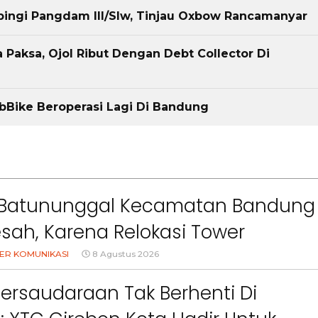
ingi Pangdam III/Slw, Tinjau Oxbow Rancamanyar
 Paksa, Ojol Ribut Dengan Debt Collector Di
bBike Beroperasi Lagi Di Bandung
Batununggal Kecamatan Bandung
esah, Karena Relokasi Tower
asi Didirikan Terlalu Dekat
ER KOMUNIKASI
8 Agustus 2026
man Mereka
Persaudaraan Tak Berhenti Di