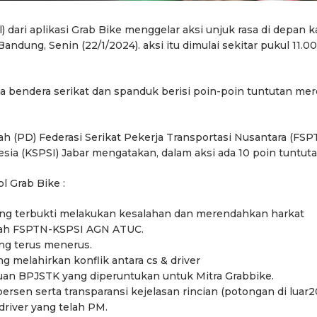
l) dari aplikasi Grab Bike menggelar aksi unjuk rasa di depan 
 Bandung, Senin (22/1/2024). aksi itu dimulai sekitar pukul 11.00
wa bendera serikat dan spanduk berisi poin-poin tuntutan me
h (PD) Federasi Serikat Pekerja Transportasi Nusantara (FSP
esia (KSPSI) Jabar mengatakan, dalam aksi ada 10 poin tuntuta
ol Grab Bike :
ng terbukti melakukan kesalahan dan merendahkan harkat
rah FSPTN-KSPSI AGN ATUC.
ang terus menerus.
g melahirkan konflik antara cs & driver
tuan BPJSTK yang diperuntukan untuk Mitra Grabbike.
ersen serta transparansi kejelasan rincian (potongan di luar2
river yang telah PM.