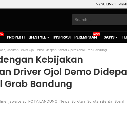
MENU LINK 1
MENU
Search
for:
PROPERTI
LIFESTYLE
INSPIRASI
PEREMPUAN
SAINS
TE
men, Ratusan Driver Ojol Demo Didepan Kantor Operasional Grab Bandung
 dengan Kebijakan
n Driver Ojol Demo Didep
l Grab Bandung
line
jawa barat
kOTA bANDUNG
News
Sorotan
Sorotan Berita
Sosial
on
l
are