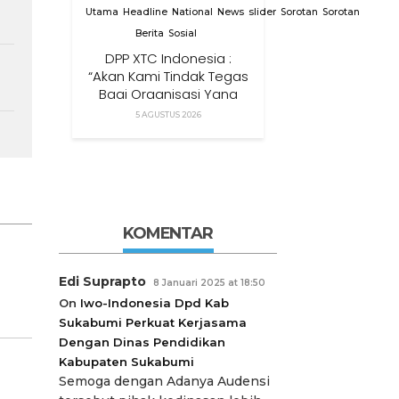
Utama
Headline
National
News
slider
Sorotan
Sorotan
Berita
Sosial
DPP XTC Indonesia :
“Akan Kami Tindak Tegas
Bagi Organisasi Yang
Menggunakan Nama,
5 AGUSTUS 2026
Logo, Warna, Bendera
Dan Slogan Kami Tanpa
Izin”
KOMENTAR
Edi Suprapto
8 Januari 2025 at 18:50
On
Iwo-Indonesia Dpd Kab
Sukabumi Perkuat Kerjasama
Dengan Dinas Pendidikan
Kabupaten Sukabumi
Semoga dengan Adanya Audensi