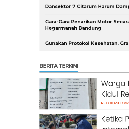
Dansektor 7 Citarum Harum Damp
Gara-Gara Penarikan Motor Secara
Hegarmanah Bandung
Gunakan Protokol Kesehatan, Gra
BERITA TERKINI
Warga 
Kidul R
Komunik
RELOKASI TOW
Pemuki
Ketika 