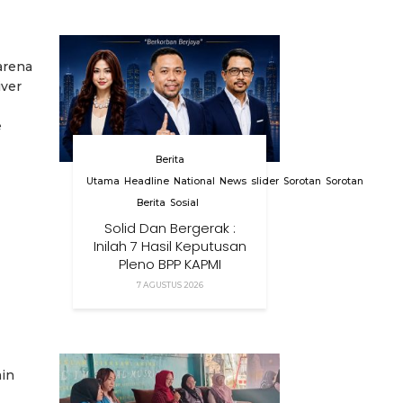
arena
iver
e
Berita
Utama
Headline
National
News
slider
Sorotan
Sorotan
Berita
Sosial
Solid Dan Bergerak :
Inilah 7 Hasil Keputusan
Pleno BPP KAPMI
7 AGUSTUS 2026
ain