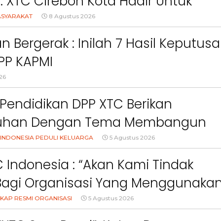
l: XTC Cirebon Kota Hadir Untuk
akat
ASYARAKAT
8 Agustus 2026
an Bergerak : Inilah 7 Hasil Keputus
PP KAPMI
26
Pendidikan DPP XTC Berikan
uhan Dengan Tema Membangun
Orang Tua Dalam Menjaga
INDONESIA PEDULI KELUARGA
5 Agustus 2026
an Anak Di Era Digital
 Indonesia : “Akan Kami Tindak
Bagi Organisasi Yang Menggunaka
Logo, Warna, Bendera Dan Slogan
KAP RESMI ORGANISASI
5 Agustus 2026
Berita
Berita
npa Izin”
Sorotan
Utama
Sorotan
Headline
National
News
slider
Sorotan
Utama
Sorotan
Headline
National
News