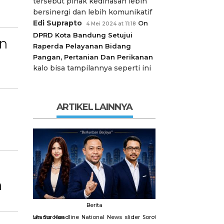
tersebut pihak kedinasan lebih
bersinergi dan lebih komunikatif
Edi Suprapto
On
4 Mei 2024 at 11:18
DPRD Kota Bandung Setujui
an
Raperda Pelayanan Bidang
Pangan, Pertanian Dan Perikanan
kalo bisa tampilannya seperti ini
ARTIKEL LAINNYA
n
Berita
Berit
slider
Sorotan
Utama
Sorotan
Headline
National
News
slider
Sorotan
Utama
Sorotan
Headline
Nation