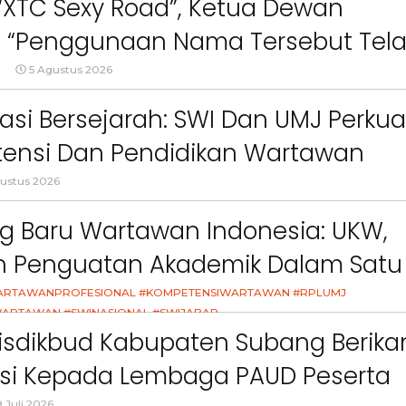
 “XTC Sexy Road”, Ketua Dewan
Berita
Sosial
Berita
Sosial
 : “Penggunaan Nama Tersebut Tel
an
Terkait “XTC Sexy Road”,
Warga Batunung
Ketua Dewan Pendiri :
Kecamatan Bandung
gar Ketentuan Perundang-
5 Agustus 2026
“Penggunaan Nama Tersebut
Resah, Karena Rel
o,
Telah Melanggar Ketentuan
Tower Komunikasi Di
an”
an
Perundang-undangan”
Terlalu Dekat Pem
asi Bersejarah: SWI Dan UMJ Perkua
Mereka
ensi Dan Pendidikan Wartawan
l
ustus 2026
g Baru Wartawan Indonesia: UKW,
an Penguatan Akademik Dalam Satu
asi
ARTAWANPROFESIONAL #KOMPETENSIWARTAWAN #RPLUMJ
ARTAWAN #SWINASIONAL #SWIJABAR
26
isdikbud Kabupaten Subang Berika
asi Kepada Lembaga PAUD Peserta
 Juli 2026