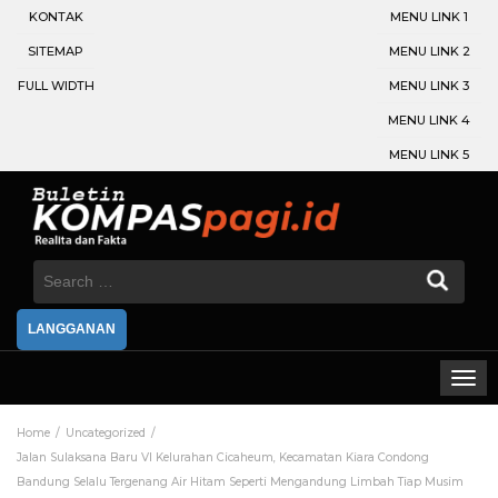
KONTAK
MENU LINK 1
SITEMAP
MENU LINK 2
FULL WIDTH
MENU LINK 3
MENU LINK 4
MENU LINK 5
Search
for:
LANGGANAN
Home
Uncategorized
Jalan Sulaksana Baru VI Kelurahan Cicaheum, Kecamatan Kiara Condong
Bandung Selalu Tergenang Air Hitam Seperti Mengandung Limbah Tiap Musim