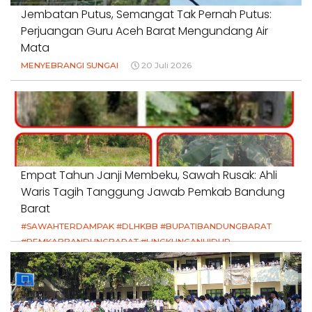
Jembatan Putus, Semangat Tak Pernah Putus:
Perjuangan Guru Aceh Barat Mengundang Air
Mata
MENYEBRANGI SUNGAI
20 Juli 2026
Empat Tahun Janji Membeku, Sawah Rusak: Ahli
Waris Tagih Tanggung Jawab Pemkab Bandung
Barat
#SAWAHTERDAMPAK #DLHKBB #BUPATIBANDUNGBARAT
#PEMKABBANDUNGBARAT #LINGKUNGANHIDUP
#HAKPETANI #KEADILANUNTUKPETANI
#NORMALISASISALURAN #IRIGASIRUSAK
#DUGAANPENCEMARAN #AKUNTABILITASPEMERINTAH
18 Juli 2026