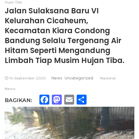
Hujan Tiba.
Jalan Sulaksana Baru VI
Kelurahan Cicaheum,
Kecamatan Kiara Condong
Bandung Selalu Tergenang Air
Hitam Seperti Mengandung
Limbah Tiap Musim Hujan Tiba.
14 September 2020
News
Uncategorized
Nasional
News
Facebook
Mastodon
Email
Share
BAGIKAN: