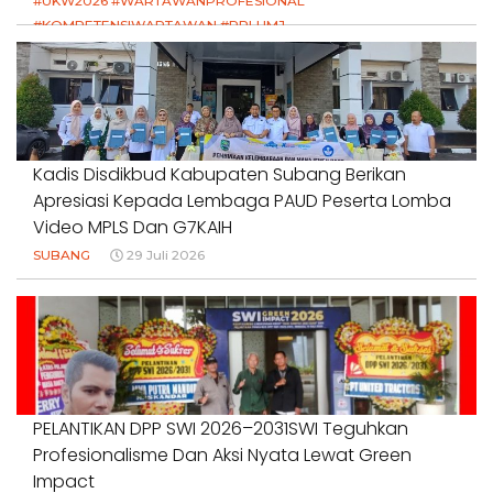
#UKW2026 #WARTAWANPROFESIONAL
#KOMPETENSIWARTAWAN #RPLUMJ
#PENDIDIKANWARTAWAN #SWINASIONAL #SWIJABAR
1 Agustus 2026
Kadis Disdikbud Kabupaten Subang Berikan
Apresiasi Kepada Lembaga PAUD Peserta Lomba
Video MPLS Dan G7KAIH
SUBANG
29 Juli 2026
PELANTIKAN DPP SWI 2026–2031SWI Teguhkan
Profesionalisme Dan Aksi Nyata Lewat Green
Impact