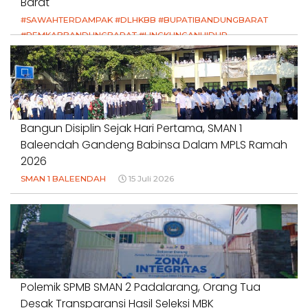
Barat
#SAWAHTERDAMPAK #DLHKBB #BUPATIBANDUNGBARAT
#PEMKABBANDUNGBARAT #LINGKUNGANHIDUP
#HAKPETANI #KEADILANUNTUKPETANI
#NORMALISASISALURAN #IRIGASIRUSAK
#DUGAANPENCEMARAN #AKUNTABILITASPEMERINTAH
18 Juli 2026
Bangun Disiplin Sejak Hari Pertama, SMAN 1
Baleendah Gandeng Babinsa Dalam MPLS Ramah
2026
SMAN 1 BALEENDAH
15 Juli 2026
Polemik SPMB SMAN 2 Padalarang, Orang Tua
Desak Transparansi Hasil Seleksi MBK