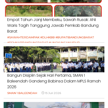
Empat Tahun Janji Membeku, Sawah Rusak: Ahli
Waris Tagih Tanggung Jawab Pemkab Bandung
Barat
#SAWAHTERDAMPAK #DLHKBB #BUPATIBANDUNGBARAT
#PEMKABBANDUNGBARAT #LINGKUNGANHIDUP
#HAKPETANI #KEADILANUNTUKPETANI
#NORMALISASISALURAN #IRIGASIRUSAK
#DUGAANPENCEMARAN #AKUNTABILITASPEMERINTAH
18 Juli 2026
Bangun Disiplin Sejak Hari Pertama, SMAN 1
Baleendah Gandeng Babinsa Dalam MPLS Ramah
2026
SMAN 1 BALEENDAH
15 Juli 2026