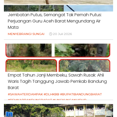
Jembatan Putus, Semangat Tak Pernah Putus:
Perjuangan Guru Aceh Barat Mengundang Air
Mata
MENYEBRANGI SUNGAI
20 Juli 2026
Empat Tahun Janji Membeku, Sawah Rusak: Ahli
Waris Tagih Tanggung Jawab Pemkab Bandung
Barat
#SAWAHTERDAMPAK #DLHKBB #BUPATIBANDUNGBARAT
#PEMKABBANDUNGBARAT #LINGKUNGANHIDUP
#HAKPETANI #KEADILANUNTUKPETANI
#NORMALISASISALURAN #IRIGASIRUSAK