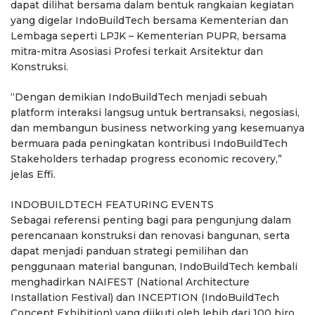
dapat dilihat bersama dalam bentuk rangkaian kegiatan
yang digelar IndoBuildTech bersama Kementerian dan
Lembaga seperti LPJK – Kementerian PUPR, bersama
mitra-mitra Asosiasi Profesi terkait Arsitektur dan
Konstruksi.
“Dengan demikian IndoBuildTech menjadi sebuah
platform interaksi langsug untuk bertransaksi, negosiasi,
dan membangun business networking yang kesemuanya
bermuara pada peningkatan kontribusi IndoBuildTech
Stakeholders terhadap progress economic recovery,”
jelas Effi.
INDOBUILDTECH FEATURING EVENTS
Sebagai referensi penting bagi para pengunjung dalam
perencanaan konstruksi dan renovasi bangunan, serta
dapat menjadi panduan strategi pemilihan dan
penggunaan material bangunan, IndoBuildTech kembali
menghadirkan NAIFEST (National Architecture
Installation Festival) dan INCEPTION (IndoBuildTech
Concept Exhibition) yang diikuti oleh lebih dari 100 biro