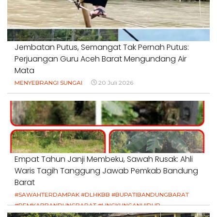
Jembatan Putus, Semangat Tak Pernah Putus:
Perjuangan Guru Aceh Barat Mengundang Air
Mata
MENYEBRANGI SUNGAI
20 Juli 2026
Empat Tahun Janji Membeku, Sawah Rusak: Ahli
Waris Tagih Tanggung Jawab Pemkab Bandung
Barat
#SAWAHTERDAMPAK #DLHKBB #BUPATIBANDUNGBARAT
#PEMKABBANDUNGBARAT #LINGKUNGANHIDUP
#HAKPETANI #KEADILANUNTUKPETANI