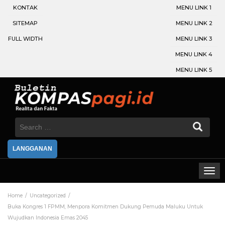
KONTAK
MENU LINK 1
SITEMAP
MENU LINK 2
FULL WIDTH
MENU LINK 3
MENU LINK 4
MENU LINK 5
Search
for:
LANGGANAN
Home
Uncategorized
Buka Kongres 1 FPMM, Menpora Komitmen Dukung Pemuda Maluku Untuk
Wujudkan Indonesia Emas 2045