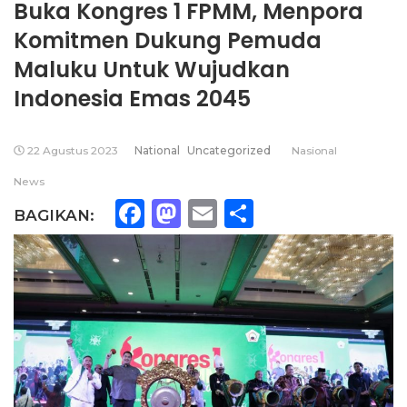
Buka Kongres 1 FPMM, Menpora
Komitmen Dukung Pemuda
Maluku Untuk Wujudkan
Indonesia Emas 2045
22 Agustus 2023
National
Uncategorized
Nasional
News
Facebook
Mastodon
Email
Share
BAGIKAN: