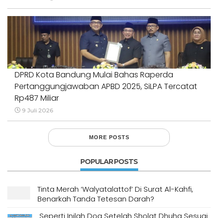
DPRD Kota Bandung Mulai Bahas Raperda
Pertanggungjawaban APBD 2025, SiLPA Tercatat
Rp487 Miliar
9 Juli 2026
MORE POSTS
POPULAR POSTS
Tinta Merah ‘Walyatalattof’ Di Surat Al-Kahfi,
Benarkah Tanda Tetesan Darah?
Seperti Inilah Doa Setelah Sholat Dhuha Sesuai