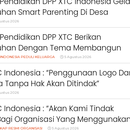
Pendidikan DPP XTC Indonesia Gela
han Smart Parenting Di Desa
uang KBB
ustus 2026
Pendidikan DPP XTC Berikan
uhan Dengan Tema Membangun
Orang Tua Dalam Menjaga
INDONESIA PEDULI KELUARGA
5 Agustus 2026
an Anak Di Era Digital
C Indonesia : “Penggunaan Logo Da
 Tanpa Hak Akan Ditindak”
Berita
Berita
ustus 2026
n
Sorotan
Utama
Headline
National
News
slider
Sorotan
Utama
Sorotan
Headline
National
News
 Indonesia : “Akan Kami Tindak
Berita
Sosial
Berita
Sosial
ku,
Bidang Pendidikan DPP XTC
DPP XTC Indonesia :
Bagi Organisasi Yang Menggunaka
s
Berikan Penyuluhan dengan
Kami Tindak Tegas
Tema Membangun Peran
Organisasi ya
KAP RESMI ORGANISASI
5 Agustus 2026