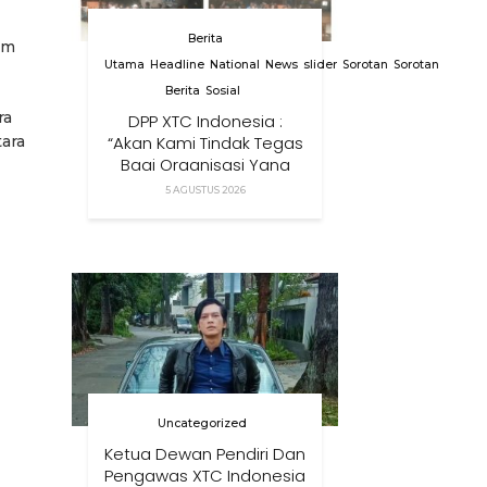
Berita
um
Utama
Headline
National
News
slider
Sorotan
Sorotan
Berita
Sosial
ra
DPP XTC Indonesia :
“Akan Kami Tindak Tegas
ara
Bagi Organisasi Yang
Menggunakan Nama,
5 AGUSTUS 2026
Logo, Warna, Bendera
Dan Slogan Kami Tanpa
Izin”
Uncategorized
Ketua Dewan Pendiri Dan
Pengawas XTC Indonesia