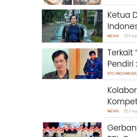
Nama, 
Nyata Lewat Green Impact
Pemkab Bandung Barat
Kami Ta
Ketua 
Indones
Peryata
NEWS
5 Ag
Terkait
Pendiri
Melang
XTC INDONESIA
Undang
Kolabor
Kompet
Nasiona
NEWS
2 Ag
Gerban