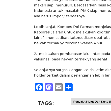
makan sapi menurun. Berdasarkan hasil ko
Indonesia untuk masalah PMK siap memba
ada harus impor,” tandasnya.
Lebih lanjut, Kombes Pol Farman menjela
Kapolres Jajaran untuk melakukan koordin
lain : 1. memastikan ketersediaan obat-o
hewan ternak yg terkena wabah PMK.
2. melakukan pembatasan lalu lintas pada
vaksinasi pada hewan ternak yang sehat
Selanjutnya satgas Pangan Polda Jatim ak
holder terkait dalam penanganan lebih lanju
Facebook
Mastodon
Email
Share
TAGS :
Penyakit Mulut Dan Kuku 