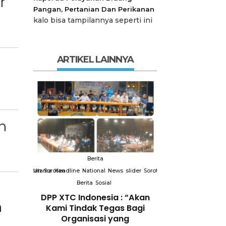
r
Pangan, Pertanian Dan Perikanan
kalo bisa tampilannya seperti ini
ARTIKEL LAINNYA
n
Berita
Berit
slider
Sorotan
Utama
Sorotan
Headline
National
News
slider
Sorotan
Utama
Sorotan
Headline
Nation
Berita
Sosial
Berita
So
 “Akan
Terkait “XTC Sexy Road”,
PELANTIKAN DP
n
 Bagi
Ketua Dewan Pendiri :
2031SWI T
ng
“Penggunaan Nama Tersebut
Profesionalis