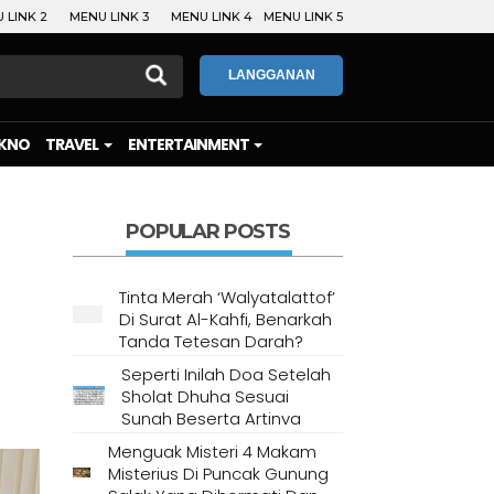
 LINK 2
MENU LINK 3
MENU LINK 4
MENU LINK 5
LANGGANAN
KNO
TRAVEL
ENTERTAINMENT
POPULAR POSTS
Tinta Merah ‘Walyatalattof’
Di Surat Al-Kahfi, Benarkah
Tanda Tetesan Darah?
Seperti Inilah Doa Setelah
Sholat Dhuha Sesuai
Sunah Beserta Artinya
Menguak Misteri 4 Makam
Misterius Di Puncak Gunung