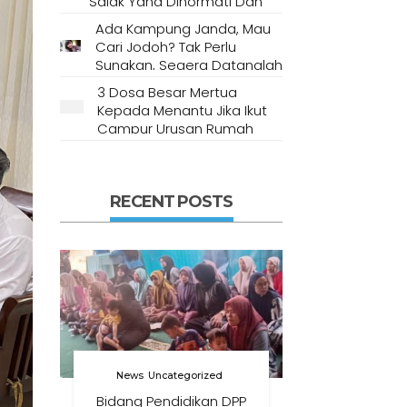
Salak Yang Dihormati Dan
Dianggap Tempat Suci Oleh
Ada Kampung Janda, Mau
Masyarakat Setempat
Cari Jodoh? Tak Perlu
Sungkan, Segera Datanglah
Ke Desa Ini
3 Dosa Besar Mertua
Kepada Menantu Jika Ikut
Campur Urusan Rumah
Tangga
RECENT POSTS
News
Uncategorized
Bidang Pendidikan DPP