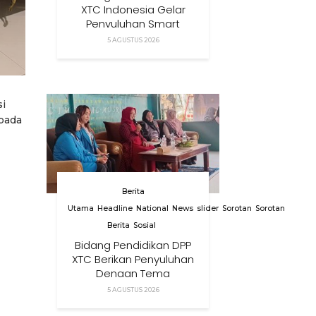
XTC Indonesia Gelar
Penyuluhan Smart
Parenting Di Desa
5 AGUSTUS 2026
Cihanjuang KBB
si
 pada
Berita
Utama
Headline
National
News
slider
Sorotan
Sorotan
Berita
Sosial
Bidang Pendidikan DPP
XTC Berikan Penyuluhan
Dengan Tema
Membangun Peran
5 AGUSTUS 2026
Orang Tua Dalam
Menjaga Kesehatan