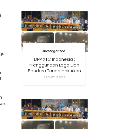
Anak Di Era Digital
i
n
Uncategorized
jo,
DPP XTC Indonesia :
“Penggunaan Logo Dan
Bendera Tanpa Hak Akan
n
Ditindak”
5 AGUSTUS 2026
ah
n
dan