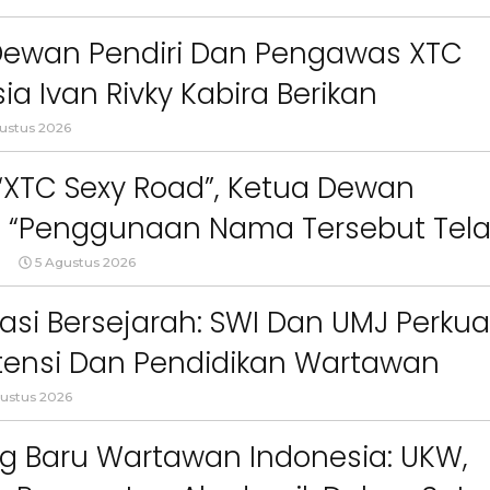
Logo, Warna, Bendera Dan Slogan
Orang Tua dalam Menjaga
Menggunakan Nama,
Kesehatan Anak di Era Digital
Warna, Bendera dan
npa Izin”
Dewan Pendiri Dan Pengawas XTC
Kami Tanpa Izi
ia Ivan Rivky Kabira Berikan
an Sikap Terkait “XTC Sexy Road”
ustus 2026
 “XTC Sexy Road”, Ketua Dewan
 : “Penggunaan Nama Tersebut Tel
gar Ketentuan Perundang-
5 Agustus 2026
an”
asi Bersejarah: SWI Dan UMJ Perkua
ensi Dan Pendidikan Wartawan
l
ustus 2026
g Baru Wartawan Indonesia: UKW,