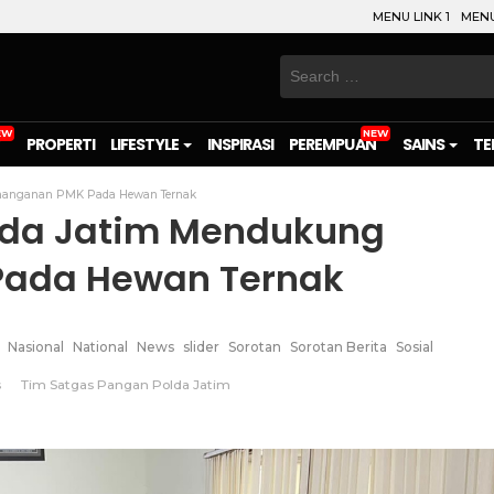
MENU LINK 1
MENU
Search
for:
PROPERTI
LIFESTYLE
INSPIRASI
PEREMPUAN
SAINS
TE
nanganan PMK Pada Hewan Ternak
lda Jatim Mendukung
Pada Hewan Ternak
Nasional
National
News
slider
Sorotan
Sorotan Berita
Sosial
s
Tim Satgas Pangan Polda Jatim
on
l
are