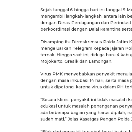
Sejak tanggal 6 hingga hari ini tanggal 9 
mengambil langkah-langkah, antara lain b
dengan Dinas Perdagangan dan Perindustri
berkoordinasi dengan Balai Karantina sert
Disamping itu Dirreskrimsus Polda Jatim 
mengeluarkan Telegram kepada jajaran Po
ternak. Hingga saat ini, diduga baru 4 kabu
Mojokerto, Gresik dan Lamongan.
Virus PMK menyebabkan penyakit menula
dengan masa inkubasi 14 hari, serta masa
untuk dipotong, karena virus dalam PH tert
“Secara klinis, penyakit ini tidak masalah 
edukasi untuk masalah penanganan penyaki
ada beberapa bagian yang harus dipilah, n
sudah mati,” Jelas Kasatgas Pangan Polda J
“Efek dari penyakit tersebut berat badan