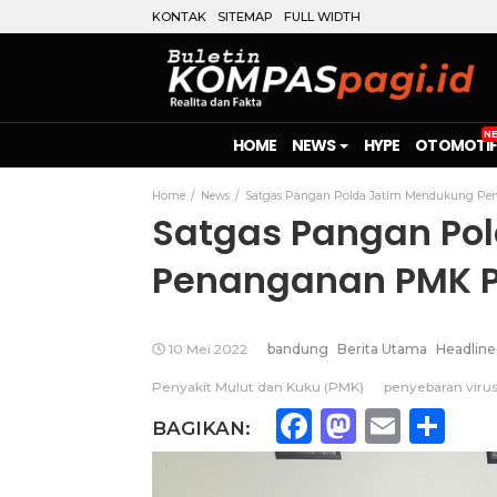
KONTAK
SITEMAP
FULL WIDTH
HOME
NEWS
HYPE
OTOMOTIF
Home
News
Satgas Pangan Polda Jatim Mendukung Pe
Satgas Pangan Po
Penanganan PMK 
10 Mei 2022
bandung
Berita Utama
Headline
Penyakit Mulut dan Kuku (PMK)
penyebaran viru
Facebook
Mastod
Emai
Sh
BAGIKAN: