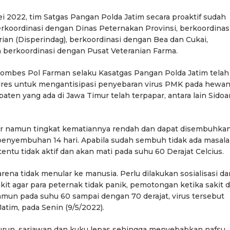
Mei 2022, tim Satgas Pangan Polda Jatim secara proaktif sudah
erkoordinasi dengan Dinas Peternakan Provinsi, berkoordinas
an (Disperindag), berkoordinasi dengan Bea dan Cukai,
a berkoordinasi dengan Pusat Veteranian Farma.
Kombes Pol Farman selaku Kasatgas Pangan Polda Jatim telah
lres untuk mengantisipasi penyebaran virus PMK pada hewa
paten yang ada di Jawa Timur telah terpapar, antara lain Sidoar
r namun tingkat kematiannya rendah dan dapat disembuhka
 penyembuhan 14 hari. Apabila sudah sembuh tidak ada masal
entu tidak aktif dan akan mati pada suhu 60 Derajat Celcius.
karena tidak menular ke manusia. Perlu dilakukan sosialisasi da
t agar para peternak tidak panik, pemotongan ketika sakit 
amun pada suhu 60 sampai dengan 70 derajat, virus tersebut
atim, pada Senin (9/5/2022).
 turun, sariawan dan kuku lepas sehingga menyebabkan nafsu