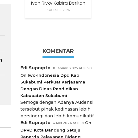
Ivan Rivky Kabira Berikan
Peryataan Sikap Terkait
5 AGUSTUS 2026
“XTC Sexy Road”
KOMENTAR
n
Edi Suprapto
8 Januari 2025 at 18:50
On
Iwo-Indonesia Dpd Kab
Sukabumi Perkuat Kerjasama
Dengan Dinas Pendidikan
n
Kabupaten Sukabumi
Semoga dengan Adanya Audensi
tersebut pihak kedinasan lebih
bersinergi dan lebih komunikatif
Edi Suprapto
On
4 Mei 2024 at 11:18
DPRD Kota Bandung Setujui
Raperda Pelayanan Bidang