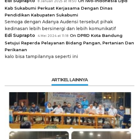
Edi Suprapto
On
Iwo-Indonesia Dpd
8 Januari 2025 at 18:50
Kab Sukabumi Perkuat Kerjasama Dengan Dinas
Pendidikan Kabupaten Sukabumi
Semoga dengan Adanya Audensi tersebut pihak
kedinasan lebih bersinergi dan lebih komunikatif
Edi Suprapto
On
DPRD Kota Bandung
4 Mei 2024 at 11:18
Setujui Raperda Pelayanan Bidang Pangan, Pertanian Dan
Perikanan
kalo bisa tampilannya seperti ini
ARTIKEL LAINNYA