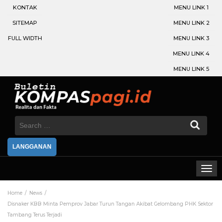
KONTAK
MENU LINK 1
SITEMAP
MENU LINK 2
FULL WIDTH
MENU LINK 3
MENU LINK 4
MENU LINK 5
Search
for:
LANGGANAN
Home
News
Disnaker KBB Minta Pemprov Jabar Turun Tangan Akibat Gelombang PHK Sektor
Tambang Terus Terjadi