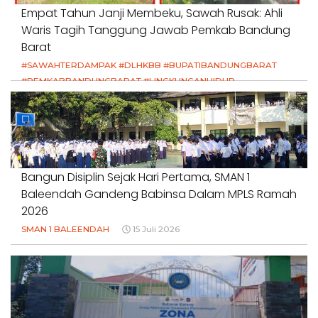
Empat Tahun Janji Membeku, Sawah Rusak: Ahli
Waris Tagih Tanggung Jawab Pemkab Bandung
Barat
#SAWAHTERDAMPAK #DLHKBB #BUPATIBANDUNGBARAT
#PEMKABBANDUNGBARAT #LINGKUNGANHIDUP
#HAKPETANI #KEADILANUNTUKPETANI
#NORMALISASISALURAN #IRIGASIRUSAK
#DUGAANPENCEMARAN #AKUNTABILITASPEMERINTAH
18 Juli 2026
Bangun Disiplin Sejak Hari Pertama, SMAN 1
Baleendah Gandeng Babinsa Dalam MPLS Ramah
2026
SMAN 1 BALEENDAH
15 Juli 2026