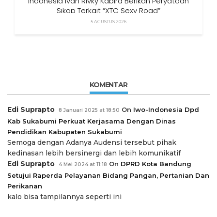
Indonesia Ivan Rivky Kabira Berikan Peryataan
Sikap Terkait “XTC Sexy Road”
5 AGUSTUS 2026
KOMENTAR
Edi Suprapto
On
Iwo-Indonesia Dpd
8 Januari 2025 at 18:50
Kab Sukabumi Perkuat Kerjasama Dengan Dinas
Pendidikan Kabupaten Sukabumi
Semoga dengan Adanya Audensi tersebut pihak
kedinasan lebih bersinergi dan lebih komunikatif
Edi Suprapto
On
DPRD Kota Bandung
4 Mei 2024 at 11:18
Setujui Raperda Pelayanan Bidang Pangan, Pertanian Dan
Perikanan
kalo bisa tampilannya seperti ini