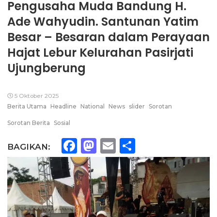
Pengusaha Muda Bandung H.
Ade Wahyudin. Santunan Yatim
Besar – Besaran dalam Perayaan
Hajat Lebur Kelurahan Pasirjati
Ujungberung
5 Oktober 2025
Berita Utama
Headline
National
News
slider
Sorotan
Sorotan Berita
Sosial
Facebook
Mastodon
Email
Share
BAGIKAN: