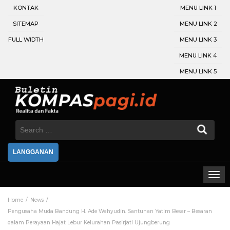
KONTAK
MENU LINK 1
SITEMAP
MENU LINK 2
FULL WIDTH
MENU LINK 3
MENU LINK 4
MENU LINK 5
Search
for:
LANGGANAN
Home
News
Pengusaha Muda Bandung H. Ade Wahyudin. Santunan Yatim Besar – Besaran
dalam Perayaan Hajat Lebur Kelurahan Pasirjati Ujungberung