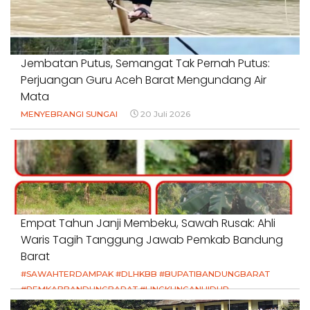
Jembatan Putus, Semangat Tak Pernah Putus:
Perjuangan Guru Aceh Barat Mengundang Air
Mata
MENYEBRANGI SUNGAI
20 Juli 2026
Empat Tahun Janji Membeku, Sawah Rusak: Ahli
Waris Tagih Tanggung Jawab Pemkab Bandung
Barat
#SAWAHTERDAMPAK #DLHKBB #BUPATIBANDUNGBARAT
#PEMKABBANDUNGBARAT #LINGKUNGANHIDUP
#HAKPETANI #KEADILANUNTUKPETANI