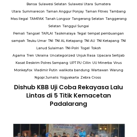
Bansa
Sulawesi Selatan
Sulawesi Utara
Sumatera
Utara
Summarecon
Taman Anggur Ponjay
Taman Fitnes
Tambang
Mas Ilegal
TAMPAK
Tanah Longsor
Tangerang Selatan
Tanggerang
Selatan
Tanggul Sungai
Pemali
Tangsel
TAPLAI
Tasikmalaya
Tegal
tempat pembuangan
sampah
Teuku Umar
TNI
TNI AL Ketapang
TNI AU
TNI Ketapang
TNI
Lanud Sulaiman
TNI-Polri
Togel
Tokoh
Agama
Tren
Ukraina
Uncategorized
Unjuk Rasa
Upacara Sertijab
Kasat Reskrim Polres Sampang
UPT PU Cillin
UU Minerba
Virus
Monkeyfox
Vladimir Putin
walikota bandung
Wartawan
Warung
Ngopi Jurnalis
Yogyakarta
Zebra Cross
Dishub KBB Uji Coba Rekayasa Lalu
Lintas di 5 Titik Kemacetan
Padalarang