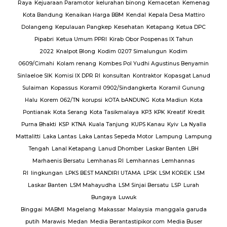
Raya
Kejuaraan Paramotor
kelurahan binong
Kemacetan
Kemenag
Kota Bandung
Kenaikan Harga BBM
Kendal
Kepala Desa Mattiro
Dolangeng
Kepulauan Pangkep
Kesehatan
Ketapang
Ketua DPC
Pipabri
Ketua Umum PPRI
Kirab Obor Pospenas IX Tahun
2022
Knalpot Blong
Kodim 0207 Simalungun
Kodim
0609/Cimahi
Kolam renang
Kombes Pol Yudhi Agustinus Benyamin
Sinlaeloe SIK
Komisi IX DPR RI
konsultan
Kontraktor
Kopasgat Lanud
Sulaiman
Kopassus
Koramil 0902/Sindangkerta
Koramil Gunung
Halu
Korem 062/TN
korupsi
kOTA bANDUNG
Kota Madiun
Kota
Pontianak
Kota Serang
Kota Tasikmalaya
KP3
KPK
Kreatif
Kredit
Purna Bhakti
KSP
KTNA
Kuala Tanjung
KUPS Kanau
Kyiv
La Nyalla
Mattalitti
Laka Lantas
Laka Lantas Sepeda Motor
Lampung
Lampung
Tengah
Lanal Ketapang
Lanud Dhomber
Laskar Banten
LBH
Marhaenis Bersatu
Lemhanas RI
Lemhannas
Lemhannas
RI
lingkungan
LPKS BEST MANDIRI UTAMA
LPSK
LSM KOREK
LSM
Laskar Banten
LSM Mahayudha
LSM Sinjai Bersatu
LSP
Lurah
Bungaya
Luwuk
Binggai
MABMI
Magelang
Makassar
Malaysia
manggala garuda
putih
Marawis
Medan
Media Berantastipikor.com
Media Buser