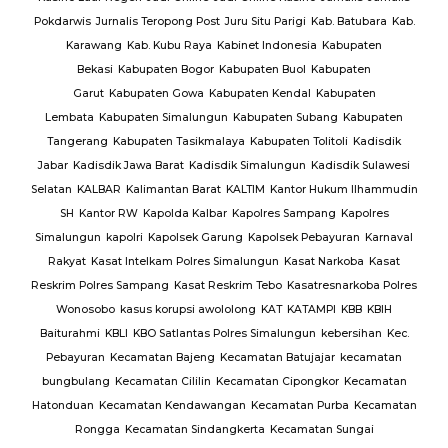
ang
Pokdarwis
Jurnalis Teropong Post
Juru Situ Parigi
Kab. Batubara
Kab.
rang
Karawang
Kab. Kubu Raya
Kabinet Indonesia
Kabupaten
Bekasi
Kabupaten Bogor
Kabupaten Buol
Kabupaten
gan
Garut
Kabupaten Gowa
Kabupaten Kendal
Kabupaten
g
TNI
Lembata
Kabupaten Simalungun
Kabupaten Subang
Kabupaten
Tangerang
Kabupaten Tasikmalaya
Kabupaten Tolitoli
Kadisdik
ijab
Jabar
Kadisdik Jawa Barat
Kadisdik Simalungun
Kadisdik Sulawesi
us
Selatan
KALBAR
Kalimantan Barat
KALTIM
Kantor Hukum Ilhammudin
ng
SH
Kantor RW
Kapolda Kalbar
Kapolres Sampang
Kapolres
Simalungun
kapolri
Kapolsek Garung
Kapolsek Pebayuran
Karnaval
an
Rakyat
Kasat Intelkam Polres Simalungun
Kasat Narkoba
Kasat
Reskrim Polres Sampang
Kasat Reskrim Tebo
Kasatresnarkoba Polres
uk
Wonosobo
kasus korupsi awololong
KAT
KATAMPI
KBB
KBIH
Baiturahmi
KBLI
KBO Satlantas Polres Simalungun
kebersihan
Kec.
Pebayuran
Kecamatan Bajeng
Kecamatan Batujajar
kecamatan
bungbulang
Kecamatan Cililin
Kecamatan Cipongkor
Kecamatan
Hatonduan
Kecamatan Kendawangan
Kecamatan Purba
Kecamatan
Rongga
Kecamatan Sindangkerta
Kecamatan Sungai