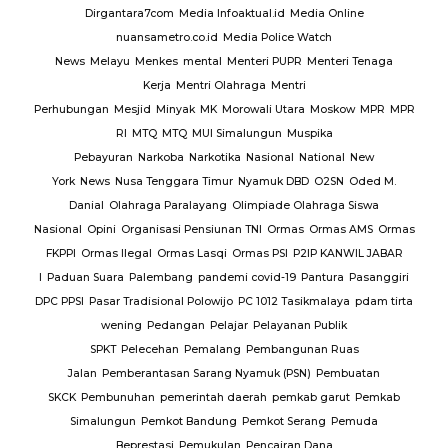
Dirgantara7com
Media Infoaktual.id
Media Online
nuansametro.co.id
Media Police Watch
News
Melayu
Menkes
mental
Menteri PUPR
Menteri Tenaga
Kerja
Mentri Olahraga
Mentri
Perhubungan
Mesjid
Minyak
MK
Morowali Utara
Moskow
MPR
MPR
RI
MTQ
MTQ
MUI Simalungun
Muspika
Pebayuran
Narkoba
Narkotika
Nasional
National
New
York
News
Nusa Tenggara Timur
Nyamuk DBD
O2SN
Oded M.
Danial
Olahraga Paralayang
Olimpiade Olahraga Siswa
Nasional
Opini
Organisasi Pensiunan TNI
Ormas
Ormas AMS
Ormas
FKPPI
Ormas Ilegal
Ormas Lasqi
Ormas PSI
P2IP KANWIL JABAR
I
Paduan Suara
Palembang
pandemi covid-19
Pantura
Pasanggiri
DPC PPSI
Pasar Tradisional Polowijo
PC 1012 Tasikmalaya
pdam tirta
wening
Pedangan
Pelajar
Pelayanan Publik
SPKT
Pelecehan
Pemalang
Pembangunan Ruas
Jalan
Pemberantasan Sarang Nyamuk (PSN)
Pembuatan
SKCK
Pembunuhan
pemerintah daerah
pemkab garut
Pemkab
Simalungun
Pemkot Bandung
Pemkot Serang
Pemuda
Beprestasi
Pemukulan
Pencairan Dana