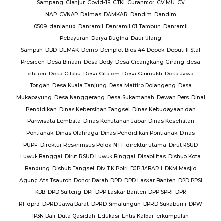
baran
Sampang
Cianjur
Covid-19
CTKI
Curanmor
CV MU
CV
NAP
CVNAP
Dalmas
DAMKAR
Dandim
Dandim
uruan
0509
danlanud
Danramil
Danramil 01 Tambun
Danramil
dang
Pebayuran
Darya Dugina
Daur Ulang
ruh
Sampah
DBD
DEMAK
Demo
Demplot Bios 44
Depok
Deputi II Staf
KADES
Presiden
Desa Binaan
Desa Body
Desa Cicangkang Girang
desa
cihikeu
Desa Cilaku
Desa Citalem
Desa Girimukti
Desa Jawa
Polda
Tongah
Desa Kuala Tanjung
Desa Mattiro Dolangeng
Desa
da
Mukapayung
Desa Nanggerang
Desa Sukamanah
Dewan Pers
Dinal
lres
Pendidikan
Dinas Kebersihan Tangsel
Dinas Kebudayaan dan
Pariwisata Lembata
Dinas Kehutanan Jabar
Dinas Kesehatan
lres
Pontianak
Dinas Olahraga
Dinas Pendidikan Pontianak
Dinas
PUPR
Direktur Reskrimsus Polda NTT
direktur utama
Dirut RSUD
k
Luwuk Banggai
Dirut RSUD Luwuk Binggai
Disabilitas
Dishub Kota
k
Bandung
Dishub Tangsel
Div TIK Polri
DJP JABAR I
DKM Masjid
lsek
Agung Ats Tsauroh
Donor Darah
DPD
DPD Laskar Banten
DPD PPSI
KBB
DPD Sulteng
DPI
DPP Laskar Banten
DPP SPRI
DPR
RI
dprd
DPRD Jawa Barat
DPRD Simalungun
DPRD Sukabumi
DPW
en
IP3N Bali
Duta Qasidah
Edukasi
Entis Kalbar
erkumpulan