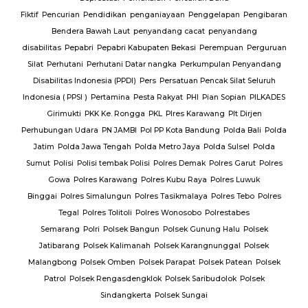
Fiktif
Pencurian
Pendidikan
penganiayaan
Penggelapan
Pengibaran
Bendera Bawah Laut
penyandang cacat
penyandang
disabilitas
Pepabri
Pepabri Kabupaten Bekasi
Perempuan
Perguruan
Silat
Perhutani
Perhutani Datar nangka
Perkumpulan Penyandang
Disabilitas Indonesia (PPDI)
Pers
Persatuan Pencak Silat Seluruh
Indonesia ( PPSI )
Pertamina
Pesta Rakyat
PHI
Pian Sopian
PILKADES
Girimukti
PKK Ke. Rongga
PKL
Plres Karawang
Plt Dirjen
Perhubungan Udara
PN JAMBI
Pol PP Kota Bandung
Polda Bali
Polda
Jatim
Polda Jawa Tengah
Polda Metro Jaya
Polda Sulsel
Polda
Sumut
Polisi
Polisi tembak Polisi
Polres Demak
Polres Garut
Polres
Gowa
Polres Karawang
Polres Kubu Raya
Polres Luwuk
Binggai
Polres Simalungun
Polres Tasikmalaya
Polres Tebo
Polres
Tegal
Polres Tolitoli
Polres Wonosobo
Polrestabes
Semarang
Polri
Polsek Bangun
Polsek Gunung Halu
Polsek
Jatibarang
Polsek Kalimanah
Polsek Karangnunggal
Polsek
Malangbong
Polsek Omben
Polsek Parapat
Polsek Patean
Polsek
Patrol
Polsek Rengasdengklok
Polsek Saribudolok
Polsek
Sindangkerta
Polsek Sungai