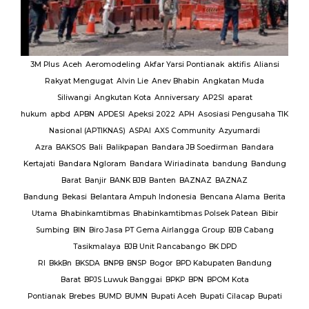
MUI
3M Plus
Aceh
Aeromodeling
Akfar Yarsi Pontianak
aktifis
Aliansi
Rakyat Mengugat
Alvin Lie
Anev Bhabin
Angkatan Muda
Ut
Siliwangi
Angkutan Kota
Anniversary
AP2SI
aparat
M.
hukum
apbd
APBN
APDESI
Apeksi 2022
APH
Asosiasi Pengusaha TIK
K
Nasional (APTIKNAS)
ASPAI
AXS Community
Azyumardi
D
rmas
Azra
BAKSOS
Bali
Balikpapan
Bandara JB Soedirman
Bandara
Te
BAR
Kertajati
Bandara Ngloram
Bandara Wiriadinata
bandung
Bandung
giri
Barat
Banjir
BANK BJB
Banten
BAZNAZ
BAZNAZ
tirta
Bandung
Bekasi
Belantara Ampuh Indonesia
Bencana Alama
Berita
Utama
Bhabinkamtibmas
Bhabinkamtibmas Polsek Patean
Bibir
Sumbing
BIN
Biro Jasa PT Gema Airlangga Group
BJB Cabang
Tasikmalaya
BJB Unit Rancabango
BK DPD
ab
RI
BkkBn
BKSDA
BNPB
BNSP
Bogor
BPD Kabupaten Bandung
Barat
BPJS Luwuk Banggai
BPKP
BPN
BPOM Kota
Pontianak
Brebes
BUMD
BUMN
Bupati Aceh
Bupati Cilacap
Bupati