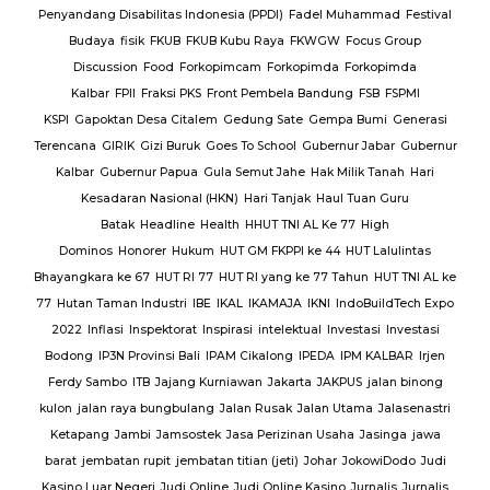
Jalan
Penyandang Disabilitas Indonesia (PPDI)
Fadel Muhammad
Festival
AJ
PT.
Budaya
fisik
FKUB
FKUB Kubu Raya
FKWGW
Focus Group
A
PT.
Discussion
Food
Forkopimcam
Forkopimda
Forkopimda
T.
Kalbar
FPII
Fraksi PKS
Front Pembela Bandung
FSB
FSPMI
PUPR
KSPI
Gapoktan Desa Citalem
Gedung Sate
Gempa Bumi
Generasi
s
Terencana
GIRIK
Gizi Buruk
Goes To School
Gubernur Jabar
Gubernur
esta
Kalbar
Gubernur Papua
Gula Semut Jahe
Hak Milik Tanah
Hari
RSUD
Kesadaran Nasional (HKN)
Hari Tanjak
Haul Tuan Guru
Batak
Headline
Health
HHUT TNI AL Ke 77
High
Sat
Dominos
Honorer
Hukum
HUT GM FKPPI ke 44
HUT Lalulintas
Bhayangkara ke 67
HUT RI 77
HUT RI yang ke 77 Tahun
HUT TNI AL ke
i
77
Hutan Taman Industri
IBE
IKAL
IKAMAJA
IKNI
IndoBuildTech Expo
2022
Inflasi
Inspektorat
Inspirasi
intelektual
Investasi
Investasi
itu
Bodong
IP3N Provinsi Bali
IPAM Cikalong
IPEDA
IPM KALBAR
Irjen
 Al
Ferdy Sambo
ITB
Jajang Kurniawan
Jakarta
JAKPUS
jalan binong
kulon
jalan raya bungbulang
Jalan Rusak
Jalan Utama
Jalasenastri
Ketapang
Jambi
Jamsostek
Jasa Perizinan Usaha
Jasinga
jawa
barat
jembatan rupit
jembatan titian (jeti)
Johar
JokowiDodo
Judi
Kasino Luar Negeri
Judi Online
Judi Online Kasino
Jurnalis
Jurnalis