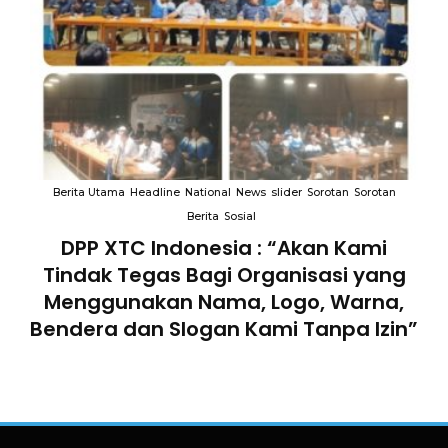
an
Berita Utama
Headline
National
News
slider
Sorotan
Sorotan
B
Berita
Sosial
an
DPP XTC Indonesia : “Akan Kami
Tindak Tegas Bagi Organisasi yang
D
lam
Menggunakan Nama, Logo, Warna,
Te
Bendera dan Slogan Kami Tanpa Izin”