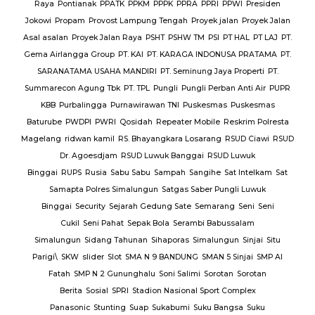
Raya
Pontianak
PPATK
PPKM
PPPK
PPRA
PPRI
PPWI
Presiden
Jokowi
Propam
Provost Lampung Tengah
Proyek jalan
Proyek Jalan
Asal asalan
Proyek Jalan Raya
PSHT
PSHW TM
PSI
PT HAL
PT LAJ
PT.
Gema Airlangga Group
PT. KAI
PT. KARAGA INDONUSA PRATAMA
PT.
SARANATAMA USAHA MANDIRI
PT. Seminung Jaya Properti
PT.
Summarecon Agung Tbk
PT. TPL
Pungli
Pungli Perban Anti Air
PUPR
KBB
Purbalingga
Purnawirawan TNI
Puskesmas
Puskesmas
Baturube
PWDPI
PWRI
Qosidah
Repeater Mobile
Reskrim Polresta
Magelang
ridwan kamil
RS. Bhayangkara Losarang
RSUD Ciawi
RSUD
Dr. Agoesdjam
RSUD Luwuk Banggai
RSUD Luwuk
Binggai
RUPS
Rusia
Sabu Sabu
Sampah
Sangihe
Sat Intelkam
Sat
Samapta Polres Simalungun
Satgas Saber Pungli Luwuk
Binggai
Security
Sejarah Gedung Sate
Semarang
Seni
Seni
Cukil
Seni Pahat
Sepak Bola
Serambi Babussalam
Simalungun
Sidang Tahunan
Sihaporas
Simalungun
Sinjai
Situ
Parigi\
SKW
slider
Slot
SMA N 9 BANDUNG
SMAN 5 Sinjai
SMP Al
Fatah
SMP N 2 Gununghalu
Soni Salimi
Sorotan
Sorotan
Berita
Sosial
SPRI
Stadion Nasional Sport Complex
Panasonic
Stunting
Suap
Sukabumi
Suku Bangsa
Suku