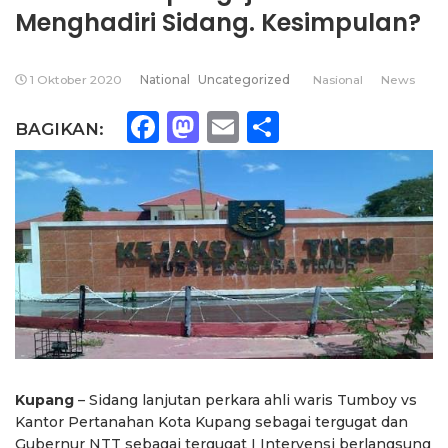
Menghadiri Sidang. Kesimpulan?
1 Oktober 2020
National
Uncategorized
Nasional
News
Facebook
Mastodon
Email
Share
BAGIKAN:
Kupang
– Sidang lanjutan perkara ahli waris Tumboy vs
Kantor Pertanahan Kota Kupang sebagai tergugat dan
Gubernur NTT sebagai tergugat I Intervensi berlangsung