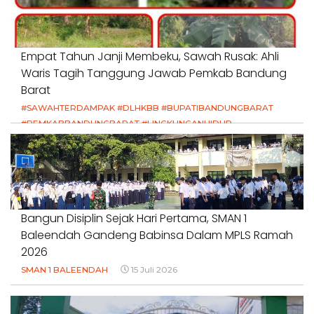
Empat Tahun Janji Membeku, Sawah Rusak: Ahli
Waris Tagih Tanggung Jawab Pemkab Bandung
Barat
#SAWAHTERDAMPAK #DLHKBB #BUPATIBANDUNGBARAT
#PEMKABBANDUNGBARAT #LINGKUNGANHIDUP
#HAKPETANI #KEADILANUNTUKPETANI
#NORMALISASISALURAN #IRIGASIRUSAK
#DUGAANPENCEMARAN #AKUNTABILITASPEMERINTAH
18 Juli 2026
Bangun Disiplin Sejak Hari Pertama, SMAN 1
Baleendah Gandeng Babinsa Dalam MPLS Ramah
2026
SMAN 1 BALEENDAH
15 Juli 2026