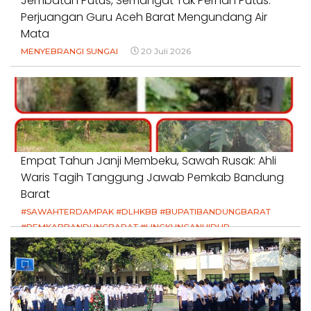
Jembatan Putus, Semangat Tak Pernah Putus:
Perjuangan Guru Aceh Barat Mengundang Air
Mata
MENYEBRANGI SUNGAI
20 Juli 2026
Empat Tahun Janji Membeku, Sawah Rusak: Ahli
Waris Tagih Tanggung Jawab Pemkab Bandung
Barat
#SAWAHTERDAMPAK #DLHKBB #BUPATIBANDUNGBARAT
#PEMKABBANDUNGBARAT #LINGKUNGANHIDUP
#HAKPETANI #KEADILANUNTUKPETANI
#NORMALISASISALURAN #IRIGASIRUSAK
#DUGAANPENCEMARAN #AKUNTABILITASPEMERINTAH
18 Juli 2026