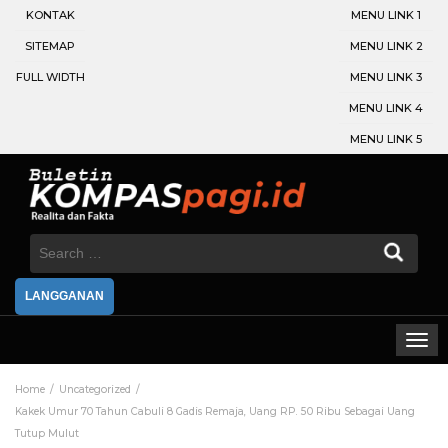
KONTAK
MENU LINK 1
SITEMAP
MENU LINK 2
FULL WIDTH
MENU LINK 3
MENU LINK 4
MENU LINK 5
Search
for:
LANGGANAN
Home
Uncategorized
Kakek Umur 70 Tahun Cabuli 8 Gadis Remaja, Uang RP. 50 Ribu Sebagai Uang
Tutup Mulut