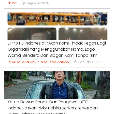
NEWS
5 Agustus 2026
DPP XTC Indonesia : “Akan Kami Tindak Tegas Bagi
Organisasi Yang Menggunakan Nama, Logo,
Warna, Bendera Dan Slogan Kami Tanpa Izin”
PERNYATAAN SIKAP RESMI ORGANISASI
5 Agustus 2026
Ketua Dewan Pendiri Dan Pengawas XTC
Indonesia Ivan Rivky Kabira Berikan Peryataan