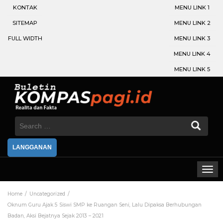
KONTAK
MENU LINK 1
SITEMAP
MENU LINK 2
FULL WIDTH
MENU LINK 3
MENU LINK 4
MENU LINK 5
Search
for:
LANGGANAN
Home
Uncategorized
Oknum Guru Ajak 5 Siswi SMP ke Ruangan Seni, Lalu Dipaksa Berhubungan
Badan, Aksi Bejatnya Sejak 2013 – 2021