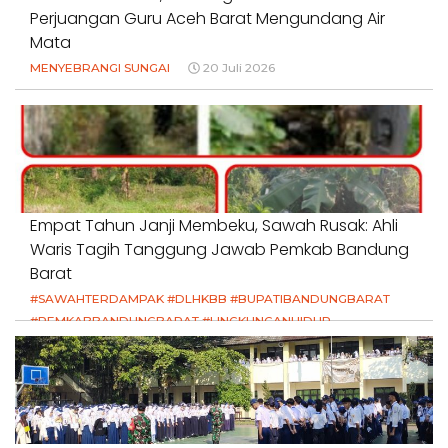
Perjuangan Guru Aceh Barat Mengundang Air
Mata
MENYEBRANGI SUNGAI
20 Juli 2026
Empat Tahun Janji Membeku, Sawah Rusak: Ahli
Waris Tagih Tanggung Jawab Pemkab Bandung
Barat
#SAWAHTERDAMPAK #DLHKBB #BUPATIBANDUNGBARAT
#PEMKABBANDUNGBARAT #LINGKUNGANHIDUP
#HAKPETANI #KEADILANUNTUKPETANI
#NORMALISASISALURAN #IRIGASIRUSAK
#DUGAANPENCEMARAN #AKUNTABILITASPEMERINTAH
18 Juli 2026