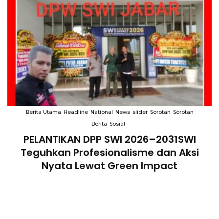
Berita Utama
Headline
National
News
Sorotan
Sorotan Berita
Empat Tahun Janji Membeku, Sawah
Rusak: Ahli Waris Tagih Tanggung
Jawab Pemkab Bandung Barat