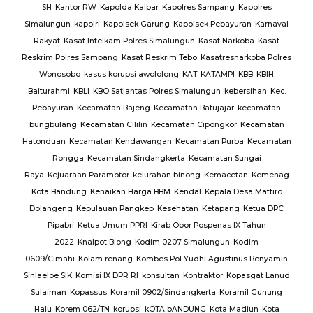
ng
SH
Kantor RW
Kapolda Kalbar
Kapolres Sampang
Kapolres
Simalungun
kapolri
Kapolsek Garung
Kapolsek Pebayuran
Karnaval
an
Rakyat
Kasat Intelkam Polres Simalungun
Kasat Narkoba
Kasat
Reskrim Polres Sampang
Kasat Reskrim Tebo
Kasatresnarkoba Polres
uk
Wonosobo
kasus korupsi awololong
KAT
KATAMPI
KBB
KBIH
Baiturahmi
KBLI
KBO Satlantas Polres Simalungun
kebersihan
Kec.
Pebayuran
Kecamatan Bajeng
Kecamatan Batujajar
kecamatan
bungbulang
Kecamatan Cililin
Kecamatan Cipongkor
Kecamatan
Hatonduan
Kecamatan Kendawangan
Kecamatan Purba
Kecamatan
Rongga
Kecamatan Sindangkerta
Kecamatan Sungai
Raya
Kejuaraan Paramotor
kelurahan binong
Kemacetan
Kemenag
Kota Bandung
Kenaikan Harga BBM
Kendal
Kepala Desa Mattiro
Dolangeng
Kepulauan Pangkep
Kesehatan
Ketapang
Ketua DPC
Pipabri
Ketua Umum PPRI
Kirab Obor Pospenas IX Tahun
2022
Knalpot Blong
Kodim 0207 Simalungun
Kodim
0609/Cimahi
Kolam renang
Kombes Pol Yudhi Agustinus Benyamin
Sinlaeloe SIK
Komisi IX DPR RI
konsultan
Kontraktor
Kopasgat Lanud
Sulaiman
Kopassus
Koramil 0902/Sindangkerta
Koramil Gunung
Halu
Korem 062/TN
korupsi
kOTA bANDUNG
Kota Madiun
Kota