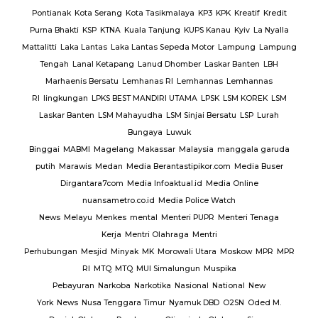
Pontianak
Kota Serang
Kota Tasikmalaya
KP3
KPK
Kreatif
Kredit
Purna Bhakti
KSP
KTNA
Kuala Tanjung
KUPS Kanau
Kyiv
La Nyalla
Mattalitti
Laka Lantas
Laka Lantas Sepeda Motor
Lampung
Lampung
Tengah
Lanal Ketapang
Lanud Dhomber
Laskar Banten
LBH
Marhaenis Bersatu
Lemhanas RI
Lemhannas
Lemhannas
RI
lingkungan
LPKS BEST MANDIRI UTAMA
LPSK
LSM KOREK
LSM
Laskar Banten
LSM Mahayudha
LSM Sinjai Bersatu
LSP
Lurah
Bungaya
Luwuk
Binggai
MABMI
Magelang
Makassar
Malaysia
manggala garuda
putih
Marawis
Medan
Media Berantastipikor.com
Media Buser
Dirgantara7com
Media Infoaktual.id
Media Online
nuansametro.co.id
Media Police Watch
News
Melayu
Menkes
mental
Menteri PUPR
Menteri Tenaga
Kerja
Mentri Olahraga
Mentri
Perhubungan
Mesjid
Minyak
MK
Morowali Utara
Moskow
MPR
MPR
RI
MTQ
MTQ
MUI Simalungun
Muspika
Pebayuran
Narkoba
Narkotika
Nasional
National
New
York
News
Nusa Tenggara Timur
Nyamuk DBD
O2SN
Oded M.