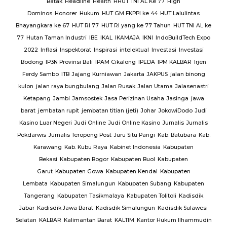
Batak
Headline
Health
HHUT TNI AL Ke 77
High
Sat
Dominos
Honorer
Hukum
HUT GM FKPPI ke 44
HUT Lalulintas
Bhayangkara ke 67
HUT RI 77
HUT RI yang ke 77 Tahun
HUT TNI AL ke
i
77
Hutan Taman Industri
IBE
IKAL
IKAMAJA
IKNI
IndoBuildTech Expo
2022
Inflasi
Inspektorat
Inspirasi
intelektual
Investasi
Investasi
itu
Bodong
IP3N Provinsi Bali
IPAM Cikalong
IPEDA
IPM KALBAR
Irjen
 Al
Ferdy Sambo
ITB
Jajang Kurniawan
Jakarta
JAKPUS
jalan binong
kulon
jalan raya bungbulang
Jalan Rusak
Jalan Utama
Jalasenastri
Ketapang
Jambi
Jamsostek
Jasa Perizinan Usaha
Jasinga
jawa
barat
jembatan rupit
jembatan titian (jeti)
Johar
JokowiDodo
Judi
Kasino Luar Negeri
Judi Online
Judi Online Kasino
Jurnalis
Jurnalis
ang
Pokdarwis
Jurnalis Teropong Post
Juru Situ Parigi
Kab. Batubara
Kab.
rang
Karawang
Kab. Kubu Raya
Kabinet Indonesia
Kabupaten
Bekasi
Kabupaten Bogor
Kabupaten Buol
Kabupaten
gan
Garut
Kabupaten Gowa
Kabupaten Kendal
Kabupaten
g
TNI
Lembata
Kabupaten Simalungun
Kabupaten Subang
Kabupaten
Tangerang
Kabupaten Tasikmalaya
Kabupaten Tolitoli
Kadisdik
ijab
Jabar
Kadisdik Jawa Barat
Kadisdik Simalungun
Kadisdik Sulawesi
us
Selatan
KALBAR
Kalimantan Barat
KALTIM
Kantor Hukum Ilhammudin