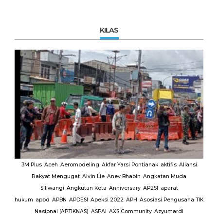
KILAS
MUI
3M Plus
Aceh
Aeromodeling
Akfar Yarsi Pontianak
aktifis
Aliansi
Rakyat Mengugat
Alvin Lie
Anev Bhabin
Angkatan Muda
Ut
Siliwangi
Angkutan Kota
Anniversary
AP2SI
aparat
M.
hukum
apbd
APBN
APDESI
Apeksi 2022
APH
Asosiasi Pengusaha TIK
K
Nasional (APTIKNAS)
ASPAI
AXS Community
Azyumardi
D