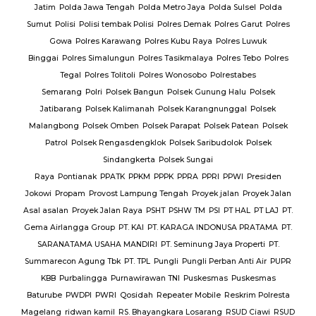
Jatim
Polda Jawa Tengah
Polda Metro Jaya
Polda Sulsel
Polda
Sumut
Polisi
Polisi tembak Polisi
Polres Demak
Polres Garut
Polres
Gowa
Polres Karawang
Polres Kubu Raya
Polres Luwuk
Binggai
Polres Simalungun
Polres Tasikmalaya
Polres Tebo
Polres
Tegal
Polres Tolitoli
Polres Wonosobo
Polrestabes
Semarang
Polri
Polsek Bangun
Polsek Gunung Halu
Polsek
Jatibarang
Polsek Kalimanah
Polsek Karangnunggal
Polsek
Malangbong
Polsek Omben
Polsek Parapat
Polsek Patean
Polsek
Patrol
Polsek Rengasdengklok
Polsek Saribudolok
Polsek
Sindangkerta
Polsek Sungai
Raya
Pontianak
PPATK
PPKM
PPPK
PPRA
PPRI
PPWI
Presiden
Jokowi
Propam
Provost Lampung Tengah
Proyek jalan
Proyek Jalan
Asal asalan
Proyek Jalan Raya
PSHT
PSHW TM
PSI
PT HAL
PT LAJ
PT.
Gema Airlangga Group
PT. KAI
PT. KARAGA INDONUSA PRATAMA
PT.
SARANATAMA USAHA MANDIRI
PT. Seminung Jaya Properti
PT.
Summarecon Agung Tbk
PT. TPL
Pungli
Pungli Perban Anti Air
PUPR
KBB
Purbalingga
Purnawirawan TNI
Puskesmas
Puskesmas
Baturube
PWDPI
PWRI
Qosidah
Repeater Mobile
Reskrim Polresta
Magelang
ridwan kamil
RS. Bhayangkara Losarang
RSUD Ciawi
RSUD