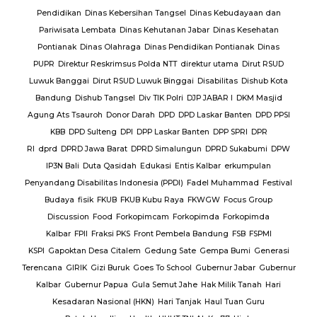
lres
Pendidikan
Dinas Kebersihan Tangsel
Dinas Kebudayaan dan
Pariwisata Lembata
Dinas Kehutanan Jabar
Dinas Kesehatan
lres
Pontianak
Dinas Olahraga
Dinas Pendidikan Pontianak
Dinas
PUPR
Direktur Reskrimsus Polda NTT
direktur utama
Dirut RSUD
k
Luwuk Banggai
Dirut RSUD Luwuk Binggai
Disabilitas
Dishub Kota
k
Bandung
Dishub Tangsel
Div TIK Polri
DJP JABAR I
DKM Masjid
lsek
Agung Ats Tsauroh
Donor Darah
DPD
DPD Laskar Banten
DPD PPSI
KBB
DPD Sulteng
DPI
DPP Laskar Banten
DPP SPRI
DPR
RI
dprd
DPRD Jawa Barat
DPRD Simalungun
DPRD Sukabumi
DPW
en
IP3N Bali
Duta Qasidah
Edukasi
Entis Kalbar
erkumpulan
Jalan
Penyandang Disabilitas Indonesia (PPDI)
Fadel Muhammad
Festival
AJ
PT.
Budaya
fisik
FKUB
FKUB Kubu Raya
FKWGW
Focus Group
A
PT.
Discussion
Food
Forkopimcam
Forkopimda
Forkopimda
T.
Kalbar
FPII
Fraksi PKS
Front Pembela Bandung
FSB
FSPMI
PUPR
KSPI
Gapoktan Desa Citalem
Gedung Sate
Gempa Bumi
Generasi
s
Terencana
GIRIK
Gizi Buruk
Goes To School
Gubernur Jabar
Gubernur
esta
Kalbar
Gubernur Papua
Gula Semut Jahe
Hak Milik Tanah
Hari
RSUD
Kesadaran Nasional (HKN)
Hari Tanjak
Haul Tuan Guru