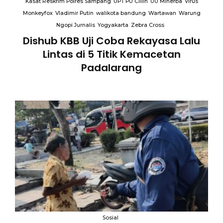
Kasat Reskrim Polres Sampang
UPT PU Cillin
UU Minerba
Virus
Monkeyfox
Vladimir Putin
walikota bandung
Wartawan
Warung
Ngopi Jurnalis
Yogyakarta
Zebra Cross
Dishub KBB Uji Coba Rekayasa Lalu
Lintas di 5 Titik Kemacetan
Padalarang
an
Sosial
B