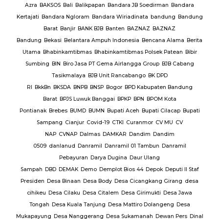
rmas
Azra
BAKSOS
Bali
Balikpapan
Bandara JB Soedirman
Bandara
Te
BAR
Kertajati
Bandara Ngloram
Bandara Wiriadinata
bandung
Bandung
giri
Barat
Banjir
BANK BJB
Banten
BAZNAZ
BAZNAZ
tirta
Bandung
Bekasi
Belantara Ampuh Indonesia
Bencana Alama
Berita
Utama
Bhabinkamtibmas
Bhabinkamtibmas Polsek Patean
Bibir
Sumbing
BIN
Biro Jasa PT Gema Airlangga Group
BJB Cabang
Tasikmalaya
BJB Unit Rancabango
BK DPD
ab
RI
BkkBn
BKSDA
BNPB
BNSP
Bogor
BPD Kabupaten Bandung
Barat
BPJS Luwuk Banggai
BPKP
BPN
BPOM Kota
Pontianak
Brebes
BUMD
BUMN
Bupati Aceh
Bupati Cilacap
Bupati
baran
Sampang
Cianjur
Covid-19
CTKI
Curanmor
CV MU
CV
NAP
CVNAP
Dalmas
DAMKAR
Dandim
Dandim
uruan
0509
danlanud
Danramil
Danramil 01 Tambun
Danramil
dang
Pebayuran
Darya Dugina
Daur Ulang
ruh
Sampah
DBD
DEMAK
Demo
Demplot Bios 44
Depok
Deputi II Staf
KADES
Presiden
Desa Binaan
Desa Body
Desa Cicangkang Girang
desa
cihikeu
Desa Cilaku
Desa Citalem
Desa Girimukti
Desa Jawa
Polda
Tongah
Desa Kuala Tanjung
Desa Mattiro Dolangeng
Desa
da
Mukapayung
Desa Nanggerang
Desa Sukamanah
Dewan Pers
Dinal