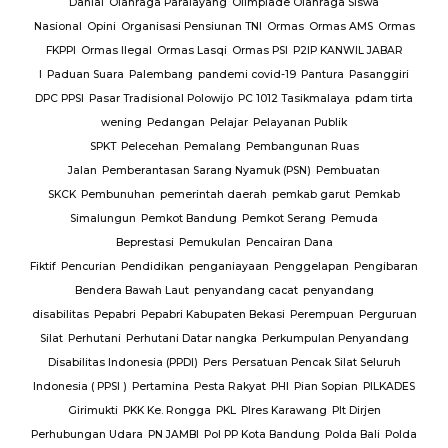
Danial
Olahraga Paralayang
Olimpiade Olahraga Siswa
Nasional
Opini
Organisasi Pensiunan TNI
Ormas
Ormas AMS
Ormas
FKPPI
Ormas Ilegal
Ormas Lasqi
Ormas PSI
P2IP KANWIL JABAR
I
Paduan Suara
Palembang
pandemi covid-19
Pantura
Pasanggiri
DPC PPSI
Pasar Tradisional Polowijo
PC 1012 Tasikmalaya
pdam tirta
wening
Pedangan
Pelajar
Pelayanan Publik
SPKT
Pelecehan
Pemalang
Pembangunan Ruas
Jalan
Pemberantasan Sarang Nyamuk (PSN)
Pembuatan
SKCK
Pembunuhan
pemerintah daerah
pemkab garut
Pemkab
Simalungun
Pemkot Bandung
Pemkot Serang
Pemuda
Beprestasi
Pemukulan
Pencairan Dana
Fiktif
Pencurian
Pendidikan
penganiayaan
Penggelapan
Pengibaran
Bendera Bawah Laut
penyandang cacat
penyandang
disabilitas
Pepabri
Pepabri Kabupaten Bekasi
Perempuan
Perguruan
Silat
Perhutani
Perhutani Datar nangka
Perkumpulan Penyandang
Disabilitas Indonesia (PPDI)
Pers
Persatuan Pencak Silat Seluruh
Indonesia ( PPSI )
Pertamina
Pesta Rakyat
PHI
Pian Sopian
PILKADES
Girimukti
PKK Ke. Rongga
PKL
Plres Karawang
Plt Dirjen
Perhubungan Udara
PN JAMBI
Pol PP Kota Bandung
Polda Bali
Polda