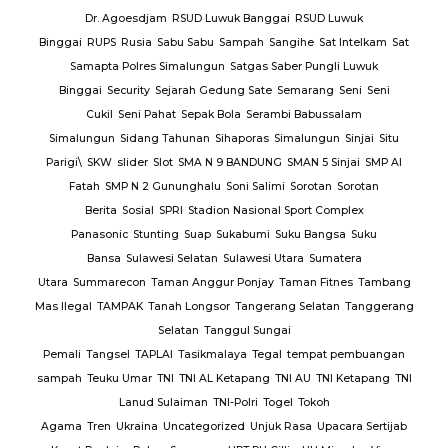
Dr. Agoesdjam
RSUD Luwuk Banggai
RSUD Luwuk
Binggai
RUPS
Rusia
Sabu Sabu
Sampah
Sangihe
Sat Intelkam
Sat
Samapta Polres Simalungun
Satgas Saber Pungli Luwuk
Binggai
Security
Sejarah Gedung Sate
Semarang
Seni
Seni
Cukil
Seni Pahat
Sepak Bola
Serambi Babussalam
Simalungun
Sidang Tahunan
Sihaporas
Simalungun
Sinjai
Situ
Parigi\
SKW
slider
Slot
SMA N 9 BANDUNG
SMAN 5 Sinjai
SMP Al
Fatah
SMP N 2 Gununghalu
Soni Salimi
Sorotan
Sorotan
Berita
Sosial
SPRI
Stadion Nasional Sport Complex
Panasonic
Stunting
Suap
Sukabumi
Suku Bangsa
Suku
Bansa
Sulawesi Selatan
Sulawesi Utara
Sumatera
Utara
Summarecon
Taman Anggur Ponjay
Taman Fitnes
Tambang
Mas Ilegal
TAMPAK
Tanah Longsor
Tangerang Selatan
Tanggerang
Selatan
Tanggul Sungai
Pemali
Tangsel
TAPLAI
Tasikmalaya
Tegal
tempat pembuangan
sampah
Teuku Umar
TNI
TNI AL Ketapang
TNI AU
TNI Ketapang
TNI
Lanud Sulaiman
TNI-Polri
Togel
Tokoh
Agama
Tren
Ukraina
Uncategorized
Unjuk Rasa
Upacara Sertijab