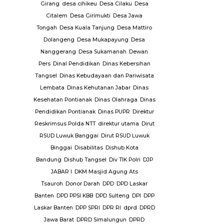
PKK Ke.
Girang
desa cihikeu
Desa Cilaku
Desa
Plt Dirjen
Citalem
Desa Girimukti
Desa Jawa
Pol PP Kota
Tongah
Desa Kuala Tanjung
Desa Mattiro
tim
Polda
Dolangeng
Desa Mukapayung
Desa
ya
Polda
Nanggerang
Desa Sukamanah
Dewan
isi tembak
Pers
Dinal Pendidikan
Dinas Kebersihan
rut
Polres
Tangsel
Dinas Kebudayaan dan Pariwisata
res Kubu
Lembata
Dinas Kehutanan Jabar
Dinas
Polres
Kesehatan Pontianak
Dinas Olahraga
Dinas
aya
Polres
Pendidikan Pontianak
Dinas PUPR
Direktur
oli
Polres
Reskrimsus Polda NTT
direktur utama
Dirut
es
RSUD Luwuk Banggai
Dirut RSUD Luwuk
un
Polsek
Binggai
Disabilitas
Dishub Kota
ng
Polsek
Bandung
Dishub Tangsel
Div TIK Polri
DJP
gal
Polsek
JABAR I
DKM Masjid Agung Ats
n
Polsek
Tsauroh
Donor Darah
DPD
DPD Laskar
atrol
Polsek
Banten
DPD PPSI KBB
DPD Sulteng
DPI
DPP
dolok
Polsek
Laskar Banten
DPP SPRI
DPR RI
dprd
DPRD
ngai
Jawa Barat
DPRD Simalungun
DPRD