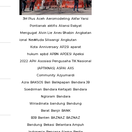
aktor
LSM
3M Plus
Aceh
Aeromodeling
Akfar Yarsi
Berit
MUI
Pontianak
aktifis
Aliansi Rakyat
Utama
Headline
Menda
a
Mengugat
Alvin Lie
Anev Bhabin
Angkatan
Berita
So
n
asional
National
New
Muda Siliwangi
Angkutan
Kemendagri
Pemerintah
ur
Nyamuk
Kota
Anniversary
AP2SI
aparat
Kabupaten Sijai
Olahraga
hukum
apbd
APBN
APDESI
Apeksi
Terkait Strategi
aga Siswa
2022
APH
Asosiasi Pengusaha TIK Nasional
Infla
ensiunan
(APTIKNAS)
ASPAI
AXS
KPPI
Ormas
Community
Azyumardi
P2IP KANWIL
Azra
BAKSOS
Bali
Balikpapan
Bandara JB
Soedirman
Bandara Kertajati
Bandara
 covid-
Ngloram
Bandara
PSI
Pasar
Wiriadinata
bandung
Bandung
1012
Barat
Banjir
BANK
ta
BJB
Banten
BAZNAZ
BAZNAZ
elayanan
Bandung
Bekasi
Belantara Ampuh
Indonesia
Bencana Alama
Berita