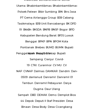
mbangunan
Utama
Bhabinkamtibmas
Bhabinkamtibmas
ang Nyamuk
Polsek Patean
Bibir Sumbing
BIN
Biro Jasa
PT Gema Airlangga Group
BJB Cabang
intah
Tasikmalaya
BJB Unit Rancabango
BK DPD
mkab
RI
BkkBn
BKSDA
BNPB
BNSP
Bogor
BPD
g
Pemkot
Kabupaten Bandung Barat
BPJS Luwuk
Banggai
BPKP
BPN
BPOM Kota
iran Dana
Pontianak
Brebes
BUMD
BUMN
Bupati
ganiayaan
Penggelapan
Aceh
Pengibaran
Bupati Cilacap
Bupati
andang
Sampang
Cianjur
Covid-
19
CTKI
Curanmor
CV MU
CV
Kabupaten
NAP
CVNAP
Dalmas
DAMKAR
Dandim
Dandim
uruan
0509
danlanud
Danramil
Danramil 01
 Datar
Tambun
Danramil Pebayuran
Darya
yandang
Dugina
Daur Ulang
s
Persatuan
Sampah
DBD
DEMAK
Demo
Demplot Bios
ia ( PPSI
44
Depok
Deputi II Staf Presiden
Desa
HI
Pian
Binaan
Desa Body
Desa Cicangkang