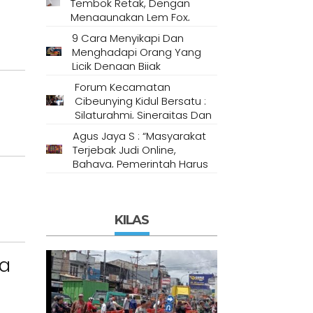
Tembok Retak, Dengan
Menggunakan Lem Fox,
Semen Putih Dan
9 Cara Menyikapi Dan
Compound Gypsum
Menghadapi Orang Yang
Licik Dengan Bijak
Berdasarkan Metode
Forum Kecamatan
Psikologi
Cibeunying Kidul Bersatu :
Silaturahmi, Sinergitas Dan
Soliditas
Agus Jaya S : “Masyarakat
Terjebak Judi Online,
Bahaya, Pemerintah Harus
n
Bertindak Tegas! “
KILAS
ta