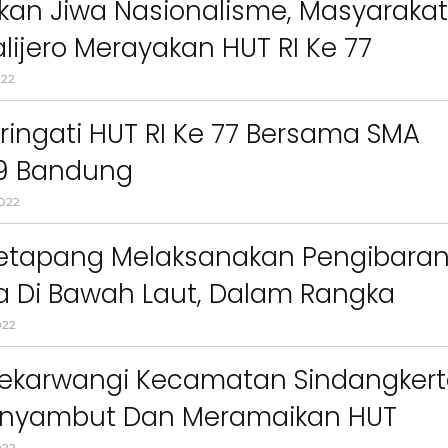
kan Jiwa Nasionalisme, Masyarakat
lijero Merayakan HUT RI Ke 77
 Meriah
022
ingati HUT RI Ke 77 Bersama SMA
 9 Bandung
022
Ketapang Melaksanakan Pengibara
a Di Bawah Laut, Dalam Rangka
ingati HUT Ke-77 Kemerdekaan RI
022
2022
ekarwangi Kecamatan Sindangker
enyambut Dan Meramaikan HUT
022