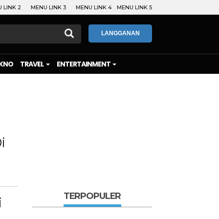
 LINK 2
MENU LINK 3
MENU LINK 4
MENU LINK 5
LANGGANAN
KNO
TRAVEL
ENTERTAINMENT
i
TERPOPULER
i