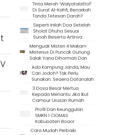
Tinta Merah ‘Walyatalattof’
Di Surat Al-Kahfi, Benarkah
Tanda Tetesan Darah?
Seperti Inilah Doa Setelah
Sholat Dhuha Sesuai
t
Sunah Beserta Artinya
Menguak Misteri 4 Makam
Misterius Di Puncak Gunung
Salak Yang Dihormati Dan
XV
Dianggap Tempat Suci Oleh
Ada Kampung Janda, Mau
Masyarakat Setempat
Cari Jodoh? Tak Perlu
Sungkan, Segera Datanglah
Ke Desa Ini
3 Dosa Besar Mertua
Kepada Menantu Jika Ikut
Campur Urusan Rumah
Tangga
Profil Dan Keunggulan
SMKN 1 CIOMAS
Kabupaten Bogor
Cara Mudah Perbaiki