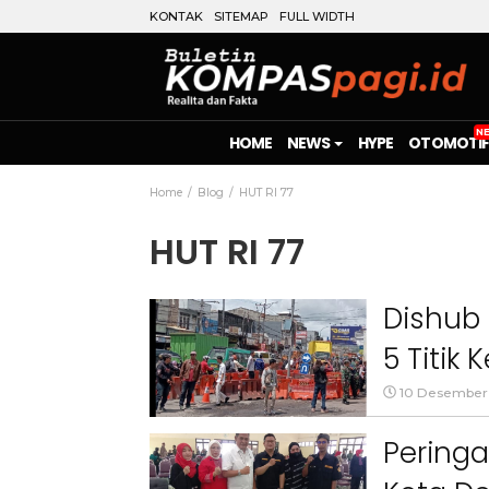
KONTAK
SITEMAP
FULL WIDTH
HOME
NEWS
HYPE
OTOMOTIF
Home
Blog
HUT RI 77
HUT RI 77
Dishub 
5 Titik
10 Desember
Peringa