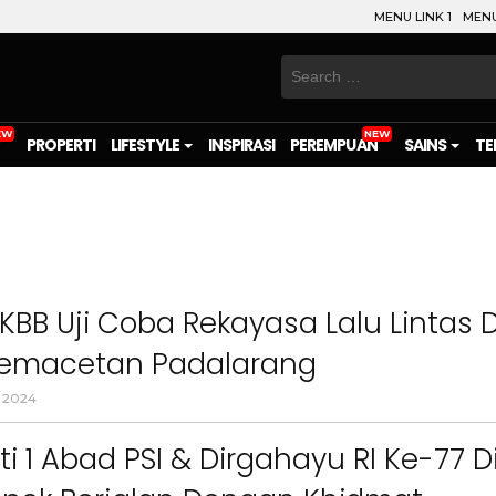
MENU LINK 1
MENU
Search
for:
PROPERTI
LIFESTYLE
INSPIRASI
PEREMPUAN
SAINS
TE
KBB Uji Coba Rekayasa Lalu Lintas D
 Kemacetan Padalarang
 2024
ti 1 Abad PSI & Dirgahayu RI Ke-77 D