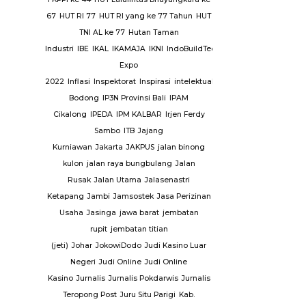
tgas Saber
67
HUT RI 77
HUT RI yang ke 77 Tahun
HUT
y
Sejarah
TNI AL ke 77
Hutan Taman
ni
Seni
Industri
IBE
IKAL
IKAMAJA
IKNI
IndoBuildTech
Serambi
Expo
Sidang
2022
Inflasi
Inspektorat
Inspirasi
intelektual
Investasi
Investasi
n
Sinjai
Situ
Bodong
IP3N Provinsi Bali
IPAM
A N 9
Cikalong
IPEDA
IPM KALBAR
Irjen Ferdy
 Fatah
SMP
Sambo
ITB
Jajang
i
Kurniawan
Jakarta
JAKPUS
jalan binong
an
kulon
jalan raya bungbulang
Jalan
ional Sport
Rusak
Jalan Utama
Jalasenastri
Ketapang
Jambi
Jamsostek
Jasa Perizinan
abumi
Suku
Usaha
Jasinga
jawa barat
jembatan
awesi
rupit
jembatan titian
matera
(jeti)
Johar
JokowiDodo
Judi Kasino Luar
Anggur
Negeri
Judi Online
Judi Online
ang Mas
Kasino
Jurnalis
Jurnalis Pokdarwis
Jurnalis
Tangerang
Teropong Post
Juru Situ Parigi
Kab.