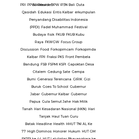
PPK
PPRA
PPRI
PPWI
Sukabumi
Presiden
DPW IP3N Bali
Duta
ampung
Qasidah
Edukasi
Entis Kalbar
erkumpulan
alan Asal
Penyandang Disabilitas Indonesia
HT
PSHW
(PPDI)
Fadel Muhammad
Festival
 Airlangga
Budaya
fisik
FKUB
FKUB Kubu
INDONUSA
Raya
FKWGW
Focus Group
A USAHA
Discussion
Food
Forkopimcam
Forkopimda
Forkopimda
operti
PT.
Kalbar
FPII
Fraksi PKS
Front Pembela
k
PT.
Bandung
FSB
FSPMI KSPI
Gapoktan Desa
 Air
PUPR
Citalem
Gedung Sate
Gempa
rawan
Bumi
Generasi Terencana
GIRIK
Gizi
mas
Buruk
Goes To School
Gubernur
h
Repeater
Jabar
Gubernur Kalbar
Gubernur
lang
ridwan
Papua
Gula Semut Jahe
Hak Milik
ang
RSUD
Tanah
Hari Kesadaran Nasional (HKN)
Hari
SUD Luwuk
Tanjak
Haul Tuan Guru
k
Batak
Headline
Health
HHUT TNI AL Ke
abu
77
High Dominos
Honorer
Hukum
HUT GM
telkam
Sat
FKPPI ke 44
HUT Lalulintas Bhayangkara ke