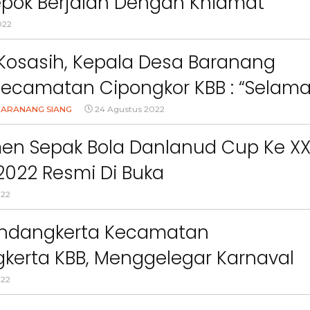
epok Berjalan Dengan Khidmat
022
Kosasih, Kepala Desa Baranang
Kecamatan Cipongkor KBB : “Selama
yu RI Yang Ke-77”
BARANANG SIANG
24 Agustus 2022
en Sepak Bola Danlanud Cup Ke X
2022 Resmi Di Buka
022
indangkerta Kecamatan
kerta KBB, Menggelegar Karnaval
Rakyat Di Gunung Sangar Dalam
022
Memperingati HUT RI Ke 77