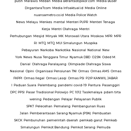
putih
Marawis
Medan
Media Berantastipikor.com
Media Buser
Dirgantara7com
Media Infoaktual.id
Media Online
nuansametro.co.id
Media Police Watch
News
Melayu
Menkes
mental
Menteri PUPR
Menteri Tenaga
Kerja
Mentri Olahraga
Mentri
Perhubungan
Mesjid
Minyak
MK
Morowali Utara
Moskow
MPR
MPR
RI
MTQ
MTQ
MUI Simalungun
Muspika
Pebayuran
Narkoba
Narkotika
Nasional
National
New
York
News
Nusa Tenggara Timur
Nyamuk DBD
O2SN
Oded M.
Danial
Olahraga Paralayang
Olimpiade Olahraga Siswa
Nasional
Opini
Organisasi Pensiunan TNI
Ormas
Ormas AMS
Ormas
FKPPI
Ormas Ilegal
Ormas Lasqi
Ormas PSI
P2IP KANWIL JABAR
I
Paduan Suara
Palembang
pandemi covid-19
Pantura
Pasanggiri
DPC PPSI
Pasar Tradisional Polowijo
PC 1012 Tasikmalaya
pdam tirta
wening
Pedangan
Pelajar
Pelayanan Publik
SPKT
Pelecehan
Pemalang
Pembangunan Ruas
Jalan
Pemberantasan Sarang Nyamuk (PSN)
Pembuatan
SKCK
Pembunuhan
pemerintah daerah
pemkab garut
Pemkab
Simalungun
Pemkot Bandung
Pemkot Serang
Pemuda