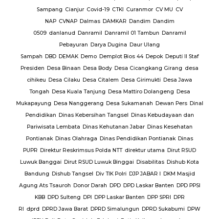
baran
Sampang
Cianjur
Covid-19
CTKI
Curanmor
CV MU
CV
NAP
CVNAP
Dalmas
DAMKAR
Dandim
Dandim
uruan
0509
danlanud
Danramil
Danramil 01 Tambun
Danramil
dang
Pebayuran
Darya Dugina
Daur Ulang
ruh
Sampah
DBD
DEMAK
Demo
Demplot Bios 44
Depok
Deputi II Staf
KADES
Presiden
Desa Binaan
Desa Body
Desa Cicangkang Girang
desa
cihikeu
Desa Cilaku
Desa Citalem
Desa Girimukti
Desa Jawa
Polda
Tongah
Desa Kuala Tanjung
Desa Mattiro Dolangeng
Desa
da
Mukapayung
Desa Nanggerang
Desa Sukamanah
Dewan Pers
Dinal
lres
Pendidikan
Dinas Kebersihan Tangsel
Dinas Kebudayaan dan
Pariwisata Lembata
Dinas Kehutanan Jabar
Dinas Kesehatan
lres
Pontianak
Dinas Olahraga
Dinas Pendidikan Pontianak
Dinas
PUPR
Direktur Reskrimsus Polda NTT
direktur utama
Dirut RSUD
k
Luwuk Banggai
Dirut RSUD Luwuk Binggai
Disabilitas
Dishub Kota
k
Bandung
Dishub Tangsel
Div TIK Polri
DJP JABAR I
DKM Masjid
lsek
Agung Ats Tsauroh
Donor Darah
DPD
DPD Laskar Banten
DPD PPSI
KBB
DPD Sulteng
DPI
DPP Laskar Banten
DPP SPRI
DPR
RI
dprd
DPRD Jawa Barat
DPRD Simalungun
DPRD Sukabumi
DPW