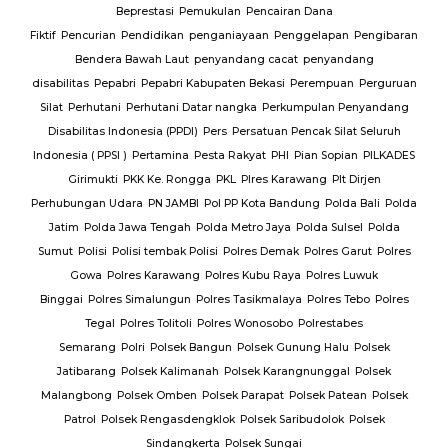
Beprestasi
Pemukulan
Pencairan Dana
Fiktif
Pencurian
Pendidikan
penganiayaan
Penggelapan
Pengibaran
Bendera Bawah Laut
penyandang cacat
penyandang
disabilitas
Pepabri
Pepabri Kabupaten Bekasi
Perempuan
Perguruan
Silat
Perhutani
Perhutani Datar nangka
Perkumpulan Penyandang
Disabilitas Indonesia (PPDI)
Pers
Persatuan Pencak Silat Seluruh
Indonesia ( PPSI )
Pertamina
Pesta Rakyat
PHI
Pian Sopian
PILKADES
Girimukti
PKK Ke. Rongga
PKL
Plres Karawang
Plt Dirjen
Perhubungan Udara
PN JAMBI
Pol PP Kota Bandung
Polda Bali
Polda
Jatim
Polda Jawa Tengah
Polda Metro Jaya
Polda Sulsel
Polda
Sumut
Polisi
Polisi tembak Polisi
Polres Demak
Polres Garut
Polres
Gowa
Polres Karawang
Polres Kubu Raya
Polres Luwuk
Binggai
Polres Simalungun
Polres Tasikmalaya
Polres Tebo
Polres
Tegal
Polres Tolitoli
Polres Wonosobo
Polrestabes
Semarang
Polri
Polsek Bangun
Polsek Gunung Halu
Polsek
Jatibarang
Polsek Kalimanah
Polsek Karangnunggal
Polsek
Malangbong
Polsek Omben
Polsek Parapat
Polsek Patean
Polsek
Patrol
Polsek Rengasdengklok
Polsek Saribudolok
Polsek
Sindangkerta
Polsek Sungai