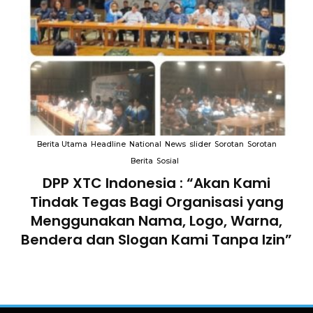
an
Berita Utama
Headline
National
News
slider
Sorotan
Sorotan
B
Berita
Sosial
an
DPP XTC Indonesia : “Akan Kami
Tindak Tegas Bagi Organisasi yang
D
lam
Menggunakan Nama, Logo, Warna,
Te
Bendera dan Slogan Kami Tanpa Izin”