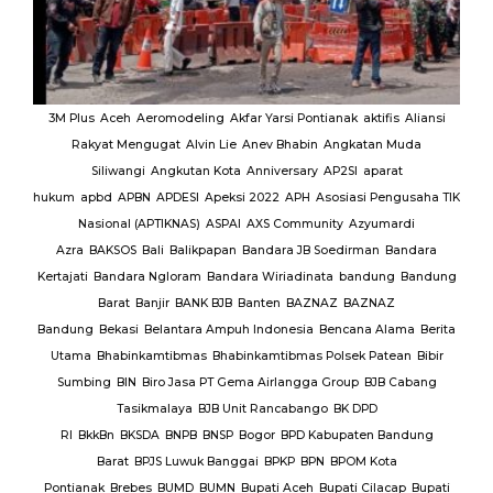
MUI
3M Plus
Aceh
Aeromodeling
Akfar Yarsi Pontianak
aktifis
Aliansi
Rakyat Mengugat
Alvin Lie
Anev Bhabin
Angkatan Muda
Ut
Siliwangi
Angkutan Kota
Anniversary
AP2SI
aparat
M.
hukum
apbd
APBN
APDESI
Apeksi 2022
APH
Asosiasi Pengusaha TIK
K
Nasional (APTIKNAS)
ASPAI
AXS Community
Azyumardi
D
rmas
Azra
BAKSOS
Bali
Balikpapan
Bandara JB Soedirman
Bandara
Te
BAR
Kertajati
Bandara Ngloram
Bandara Wiriadinata
bandung
Bandung
giri
Barat
Banjir
BANK BJB
Banten
BAZNAZ
BAZNAZ
tirta
Bandung
Bekasi
Belantara Ampuh Indonesia
Bencana Alama
Berita
Utama
Bhabinkamtibmas
Bhabinkamtibmas Polsek Patean
Bibir
Sumbing
BIN
Biro Jasa PT Gema Airlangga Group
BJB Cabang
Tasikmalaya
BJB Unit Rancabango
BK DPD
ab
RI
BkkBn
BKSDA
BNPB
BNSP
Bogor
BPD Kabupaten Bandung
Barat
BPJS Luwuk Banggai
BPKP
BPN
BPOM Kota
Pontianak
Brebes
BUMD
BUMN
Bupati Aceh
Bupati Cilacap
Bupati