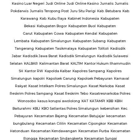
Kasino Luar Negeri
Judi Online
Judi Online Kasino
Jurnalis
Jurnalis
ang
Pokdarwis
Jurnalis Teropong Post
Juru Situ Parigi
Kab. Batubara
Kab.
rang
Karawang
Kab. Kubu Raya
Kabinet Indonesia
Kabupaten
Bekasi
Kabupaten Bogor
Kabupaten Buol
Kabupaten
gan
Garut
Kabupaten Gowa
Kabupaten Kendal
Kabupaten
g
TNI
Lembata
Kabupaten Simalungun
Kabupaten Subang
Kabupaten
Tangerang
Kabupaten Tasikmalaya
Kabupaten Tolitoli
Kadisdik
ijab
Jabar
Kadisdik Jawa Barat
Kadisdik Simalungun
Kadisdik Sulawesi
us
Selatan
KALBAR
Kalimantan Barat
KALTIM
Kantor Hukum Ilhammudin
ng
SH
Kantor RW
Kapolda Kalbar
Kapolres Sampang
Kapolres
Simalungun
kapolri
Kapolsek Garung
Kapolsek Pebayuran
Karnaval
an
Rakyat
Kasat Intelkam Polres Simalungun
Kasat Narkoba
Kasat
Reskrim Polres Sampang
Kasat Reskrim Tebo
Kasatresnarkoba Polres
uk
Wonosobo
kasus korupsi awololong
KAT
KATAMPI
KBB
KBIH
Baiturahmi
KBLI
KBO Satlantas Polres Simalungun
kebersihan
Kec.
Pebayuran
Kecamatan Bajeng
Kecamatan Batujajar
kecamatan
bungbulang
Kecamatan Cililin
Kecamatan Cipongkor
Kecamatan
Hatonduan
Kecamatan Kendawangan
Kecamatan Purba
Kecamatan
Rongga
Kecamatan Sindangkerta
Kecamatan Sungai