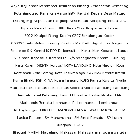
Raya
Kejuaraan Paramotor
kelurahan binong
Kemacetan
Kemenag
Kota Bandung
Kenaikan Harga BBM
Kendal
Kepala Desa Mattiro
Dolangeng
Kepulauan Pangkep
Kesehatan
Ketapang
Ketua DPC
Pipabri
Ketua Umum PPRI
Kirab Obor Pospenas IX Tahun
2022
Knalpot Blong
Kodim 0207 Simalungun
Kodim
0609/Cimahi
Kolam renang
Kombes Pol Yudhi Agustinus Benyamin
Sinlaeloe SIK
Komisi IX DPR RI
konsultan
Kontraktor
Kopasgat Lanud
Sulaiman
Kopassus
Koramil 0902/Sindangkerta
Koramil Gunung
Halu
Korem 062/TN
korupsi
kOTA bANDUNG
Kota Madiun
Kota
Pontianak
Kota Serang
Kota Tasikmalaya
KP3
KPK
Kreatif
Kredit
Purna Bhakti
KSP
KTNA
Kuala Tanjung
KUPS Kanau
Kyiv
La Nyalla
Mattalitti
Laka Lantas
Laka Lantas Sepeda Motor
Lampung
Lampung
Tengah
Lanal Ketapang
Lanud Dhomber
Laskar Banten
LBH
Marhaenis Bersatu
Lemhanas RI
Lemhannas
Lemhannas
RI
lingkungan
LPKS BEST MANDIRI UTAMA
LPSK
LSM KOREK
LSM
Laskar Banten
LSM Mahayudha
LSM Sinjai Bersatu
LSP
Lurah
Bungaya
Luwuk
Binggai
MABMI
Magelang
Makassar
Malaysia
manggala garuda