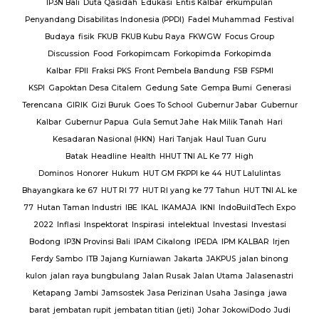
en
IP3N Bali
Duta Qasidah
Edukasi
Entis Kalbar
erkumpulan
Jalan
Penyandang Disabilitas Indonesia (PPDI)
Fadel Muhammad
Festival
AJ
PT.
Budaya
fisik
FKUB
FKUB Kubu Raya
FKWGW
Focus Group
A
PT.
Discussion
Food
Forkopimcam
Forkopimda
Forkopimda
T.
Kalbar
FPII
Fraksi PKS
Front Pembela Bandung
FSB
FSPMI
PUPR
KSPI
Gapoktan Desa Citalem
Gedung Sate
Gempa Bumi
Generasi
s
Terencana
GIRIK
Gizi Buruk
Goes To School
Gubernur Jabar
Gubernur
esta
Kalbar
Gubernur Papua
Gula Semut Jahe
Hak Milik Tanah
Hari
RSUD
Kesadaran Nasional (HKN)
Hari Tanjak
Haul Tuan Guru
Batak
Headline
Health
HHUT TNI AL Ke 77
High
Sat
Dominos
Honorer
Hukum
HUT GM FKPPI ke 44
HUT Lalulintas
Bhayangkara ke 67
HUT RI 77
HUT RI yang ke 77 Tahun
HUT TNI AL ke
i
77
Hutan Taman Industri
IBE
IKAL
IKAMAJA
IKNI
IndoBuildTech Expo
2022
Inflasi
Inspektorat
Inspirasi
intelektual
Investasi
Investasi
itu
Bodong
IP3N Provinsi Bali
IPAM Cikalong
IPEDA
IPM KALBAR
Irjen
 Al
Ferdy Sambo
ITB
Jajang Kurniawan
Jakarta
JAKPUS
jalan binong
kulon
jalan raya bungbulang
Jalan Rusak
Jalan Utama
Jalasenastri
Ketapang
Jambi
Jamsostek
Jasa Perizinan Usaha
Jasinga
jawa
barat
jembatan rupit
jembatan titian (jeti)
Johar
JokowiDodo
Judi