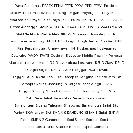
Raya
Pontianak
PPATK
PPKM
PPPK
PPRA
PPRI
PPWI
Presiden
Jokowi
Propam
Provost Lampung Tengah
Proyek jalan
Proyek Jalan
Asal asalan
Proyek Jalan Raya
PSHT
PSHW TM
PSI
PT HAL
PT LAJ
PT.
Gema Airlangga Group
PT. KAI
PT. KARAGA INDONUSA PRATAMA
PT.
SARANATAMA USAHA MANDIRI
PT. Seminung Jaya Properti
PT.
Summarecon Agung Tbk
PT. TPL
Pungli
Pungli Perban Anti Air
PUPR
KBB
Purbalingga
Purnawirawan TNI
Puskesmas
Puskesmas
Baturube
PWDPI
PWRI
Qosidah
Repeater Mobile
Reskrim Polresta
Magelang
ridwan kamil
RS. Bhayangkara Losarang
RSUD Ciawi
RSUD
Dr. Agoesdjam
RSUD Luwuk Banggai
RSUD Luwuk
Binggai
RUPS
Rusia
Sabu Sabu
Sampah
Sangihe
Sat Intelkam
Sat
Samapta Polres Simalungun
Satgas Saber Pungli Luwuk
Binggai
Security
Sejarah Gedung Sate
Semarang
Seni
Seni
Cukil
Seni Pahat
Sepak Bola
Serambi Babussalam
Simalungun
Sidang Tahunan
Sihaporas
Simalungun
Sinjai
Situ
Parigi\
SKW
slider
Slot
SMA N 9 BANDUNG
SMAN 5 Sinjai
SMP Al
Fatah
SMP N 2 Gununghalu
Soni Salimi
Sorotan
Sorotan
Berita
Sosial
SPRI
Stadion Nasional Sport Complex