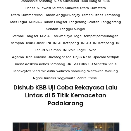
Panasonic
Stunting
Suap
Sukabumi
Suku Bangsa
Suku
Bansa
Sulawesi Selatan
Sulawesi Utara
Sumatera
Utara
Summarecon
Taman Anggur Ponjay
Taman Fitnes
Tambang
Mas Ilegal
TAMPAK
Tanah Longsor
Tangerang Selatan
Tanggerang
Selatan
Tanggul Sungai
Pemali
Tangsel
TAPLAI
Tasikmalaya
Tegal
tempat pembuangan
sampah
Teuku Umar
TNI
TNI AL Ketapang
TNI AU
TNI Ketapang
TNI
Lanud Sulaiman
TNI-Polri
Togel
Tokoh
Agama
Tren
Ukraina
Uncategorized
Unjuk Rasa
Upacara Sertijab
Kasat Reskrim Polres Sampang
UPT PU Cillin
UU Minerba
Virus
Monkeyfox
Vladimir Putin
walikota bandung
Wartawan
Warung
Ngopi Jurnalis
Yogyakarta
Zebra Cross
Dishub KBB Uji Coba Rekayasa Lalu
Lintas di 5 Titik Kemacetan
Padalarang