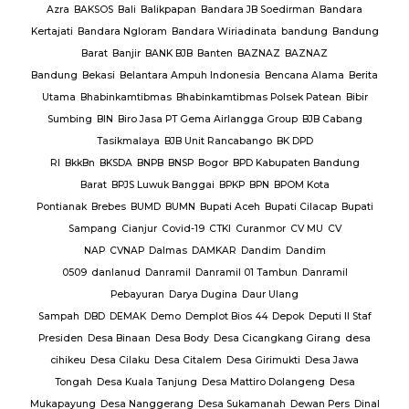
rmas
Azra
BAKSOS
Bali
Balikpapan
Bandara JB Soedirman
Bandara
Te
BAR
Kertajati
Bandara Ngloram
Bandara Wiriadinata
bandung
Bandung
giri
Barat
Banjir
BANK BJB
Banten
BAZNAZ
BAZNAZ
tirta
Bandung
Bekasi
Belantara Ampuh Indonesia
Bencana Alama
Berita
Utama
Bhabinkamtibmas
Bhabinkamtibmas Polsek Patean
Bibir
Sumbing
BIN
Biro Jasa PT Gema Airlangga Group
BJB Cabang
Tasikmalaya
BJB Unit Rancabango
BK DPD
ab
RI
BkkBn
BKSDA
BNPB
BNSP
Bogor
BPD Kabupaten Bandung
Barat
BPJS Luwuk Banggai
BPKP
BPN
BPOM Kota
Pontianak
Brebes
BUMD
BUMN
Bupati Aceh
Bupati Cilacap
Bupati
baran
Sampang
Cianjur
Covid-19
CTKI
Curanmor
CV MU
CV
NAP
CVNAP
Dalmas
DAMKAR
Dandim
Dandim
uruan
0509
danlanud
Danramil
Danramil 01 Tambun
Danramil
dang
Pebayuran
Darya Dugina
Daur Ulang
ruh
Sampah
DBD
DEMAK
Demo
Demplot Bios 44
Depok
Deputi II Staf
KADES
Presiden
Desa Binaan
Desa Body
Desa Cicangkang Girang
desa
cihikeu
Desa Cilaku
Desa Citalem
Desa Girimukti
Desa Jawa
Polda
Tongah
Desa Kuala Tanjung
Desa Mattiro Dolangeng
Desa
da
Mukapayung
Desa Nanggerang
Desa Sukamanah
Dewan Pers
Dinal