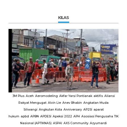
KILAS
MUI
3M Plus
Aceh
Aeromodeling
Akfar Yarsi Pontianak
aktifis
Aliansi
Rakyat Mengugat
Alvin Lie
Anev Bhabin
Angkatan Muda
Ut
Siliwangi
Angkutan Kota
Anniversary
AP2SI
aparat
M.
hukum
apbd
APBN
APDESI
Apeksi 2022
APH
Asosiasi Pengusaha TIK
K
Nasional (APTIKNAS)
ASPAI
AXS Community
Azyumardi
D