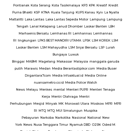
Pontianak
Kota Serang
Kota Tasikmalaya
KP3
KPK
Kreatif
Kredit
Purna Bhakti
KSP
KTNA
Kuala Tanjung
KUPS Kanau
Kyiv
La Nyalla
Mattalitti
Laka Lantas
Laka Lantas Sepeda Motor
Lampung
Lampung
Tengah
Lanal Ketapang
Lanud Dhomber
Laskar Banten
LBH
Marhaenis Bersatu
Lemhanas RI
Lemhannas
Lemhannas
RI
lingkungan
LPKS BEST MANDIRI UTAMA
LPSK
LSM KOREK
LSM
Laskar Banten
LSM Mahayudha
LSM Sinjai Bersatu
LSP
Lurah
Bungaya
Luwuk
Binggai
MABMI
Magelang
Makassar
Malaysia
manggala garuda
putih
Marawis
Medan
Media Berantastipikor.com
Media Buser
Dirgantara7com
Media Infoaktual.id
Media Online
nuansametro.co.id
Media Police Watch
News
Melayu
Menkes
mental
Menteri PUPR
Menteri Tenaga
Kerja
Mentri Olahraga
Mentri
Perhubungan
Mesjid
Minyak
MK
Morowali Utara
Moskow
MPR
MPR
RI
MTQ
MTQ
MUI Simalungun
Muspika
Pebayuran
Narkoba
Narkotika
Nasional
National
New
York
News
Nusa Tenggara Timur
Nyamuk DBD
O2SN
Oded M.