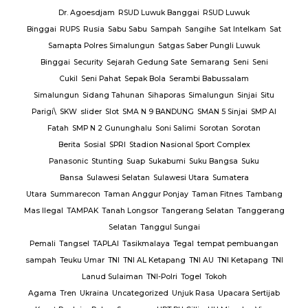
Dr. Agoesdjam
RSUD Luwuk Banggai
RSUD Luwuk
Binggai
RUPS
Rusia
Sabu Sabu
Sampah
Sangihe
Sat Intelkam
Sat
Samapta Polres Simalungun
Satgas Saber Pungli Luwuk
Binggai
Security
Sejarah Gedung Sate
Semarang
Seni
Seni
Cukil
Seni Pahat
Sepak Bola
Serambi Babussalam
Simalungun
Sidang Tahunan
Sihaporas
Simalungun
Sinjai
Situ
Parigi\
SKW
slider
Slot
SMA N 9 BANDUNG
SMAN 5 Sinjai
SMP Al
Fatah
SMP N 2 Gununghalu
Soni Salimi
Sorotan
Sorotan
Berita
Sosial
SPRI
Stadion Nasional Sport Complex
Panasonic
Stunting
Suap
Sukabumi
Suku Bangsa
Suku
Bansa
Sulawesi Selatan
Sulawesi Utara
Sumatera
Utara
Summarecon
Taman Anggur Ponjay
Taman Fitnes
Tambang
Mas Ilegal
TAMPAK
Tanah Longsor
Tangerang Selatan
Tanggerang
Selatan
Tanggul Sungai
Pemali
Tangsel
TAPLAI
Tasikmalaya
Tegal
tempat pembuangan
sampah
Teuku Umar
TNI
TNI AL Ketapang
TNI AU
TNI Ketapang
TNI
Lanud Sulaiman
TNI-Polri
Togel
Tokoh
Agama
Tren
Ukraina
Uncategorized
Unjuk Rasa
Upacara Sertijab