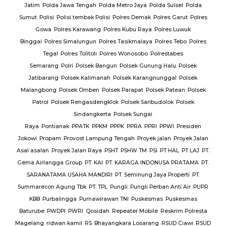
Jatim
Polda Jawa Tengah
Polda Metro Jaya
Polda Sulsel
Polda
Sumut
Polisi
Polisi tembak Polisi
Polres Demak
Polres Garut
Polres
Gowa
Polres Karawang
Polres Kubu Raya
Polres Luwuk
Binggai
Polres Simalungun
Polres Tasikmalaya
Polres Tebo
Polres
Tegal
Polres Tolitoli
Polres Wonosobo
Polrestabes
Semarang
Polri
Polsek Bangun
Polsek Gunung Halu
Polsek
Jatibarang
Polsek Kalimanah
Polsek Karangnunggal
Polsek
Malangbong
Polsek Omben
Polsek Parapat
Polsek Patean
Polsek
Patrol
Polsek Rengasdengklok
Polsek Saribudolok
Polsek
Sindangkerta
Polsek Sungai
Raya
Pontianak
PPATK
PPKM
PPPK
PPRA
PPRI
PPWI
Presiden
Jokowi
Propam
Provost Lampung Tengah
Proyek jalan
Proyek Jalan
Asal asalan
Proyek Jalan Raya
PSHT
PSHW TM
PSI
PT HAL
PT LAJ
PT.
Gema Airlangga Group
PT. KAI
PT. KARAGA INDONUSA PRATAMA
PT.
SARANATAMA USAHA MANDIRI
PT. Seminung Jaya Properti
PT.
Summarecon Agung Tbk
PT. TPL
Pungli
Pungli Perban Anti Air
PUPR
KBB
Purbalingga
Purnawirawan TNI
Puskesmas
Puskesmas
Baturube
PWDPI
PWRI
Qosidah
Repeater Mobile
Reskrim Polresta
Magelang
ridwan kamil
RS. Bhayangkara Losarang
RSUD Ciawi
RSUD