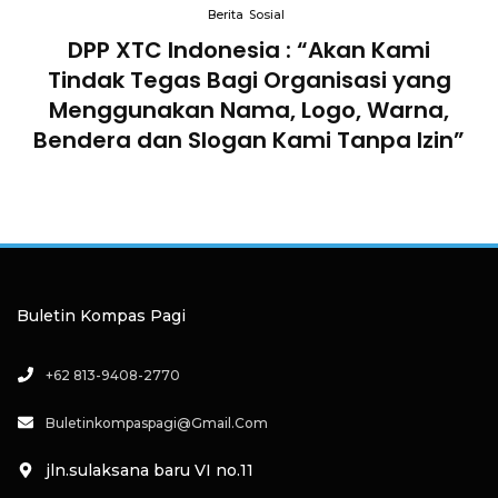
Berita
Sosial
an
DPP XTC Indonesia : “Akan Kami
Tindak Tegas Bagi Organisasi yang
D
lam
Menggunakan Nama, Logo, Warna,
Te
Bendera dan Slogan Kami Tanpa Izin”
Buletin Kompas Pagi
+62 813-9408-2770
Buletinkompaspagi@gmail.com
jln.sulaksana baru VI no.11