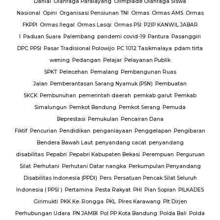
Danial
Olahraga Paralayang
Olimpiade Olahraga Siswa
Nasional
Opini
Organisasi Pensiunan TNI
Ormas
Ormas AMS
Ormas
FKPPI
Ormas Ilegal
Ormas Lasqi
Ormas PSI
P2IP KANWIL JABAR
I
Paduan Suara
Palembang
pandemi covid-19
Pantura
Pasanggiri
DPC PPSI
Pasar Tradisional Polowijo
PC 1012 Tasikmalaya
pdam tirta
wening
Pedangan
Pelajar
Pelayanan Publik
SPKT
Pelecehan
Pemalang
Pembangunan Ruas
Jalan
Pemberantasan Sarang Nyamuk (PSN)
Pembuatan
SKCK
Pembunuhan
pemerintah daerah
pemkab garut
Pemkab
Simalungun
Pemkot Bandung
Pemkot Serang
Pemuda
Beprestasi
Pemukulan
Pencairan Dana
Fiktif
Pencurian
Pendidikan
penganiayaan
Penggelapan
Pengibaran
Bendera Bawah Laut
penyandang cacat
penyandang
disabilitas
Pepabri
Pepabri Kabupaten Bekasi
Perempuan
Perguruan
Silat
Perhutani
Perhutani Datar nangka
Perkumpulan Penyandang
Disabilitas Indonesia (PPDI)
Pers
Persatuan Pencak Silat Seluruh
Indonesia ( PPSI )
Pertamina
Pesta Rakyat
PHI
Pian Sopian
PILKADES
Girimukti
PKK Ke. Rongga
PKL
Plres Karawang
Plt Dirjen
Perhubungan Udara
PN JAMBI
Pol PP Kota Bandung
Polda Bali
Polda