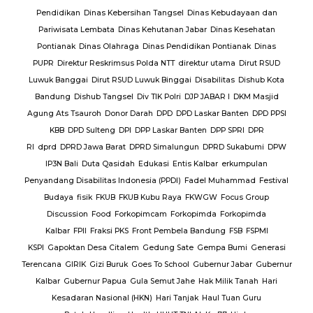
lres
Pendidikan
Dinas Kebersihan Tangsel
Dinas Kebudayaan dan
Pariwisata Lembata
Dinas Kehutanan Jabar
Dinas Kesehatan
lres
Pontianak
Dinas Olahraga
Dinas Pendidikan Pontianak
Dinas
PUPR
Direktur Reskrimsus Polda NTT
direktur utama
Dirut RSUD
k
Luwuk Banggai
Dirut RSUD Luwuk Binggai
Disabilitas
Dishub Kota
k
Bandung
Dishub Tangsel
Div TIK Polri
DJP JABAR I
DKM Masjid
lsek
Agung Ats Tsauroh
Donor Darah
DPD
DPD Laskar Banten
DPD PPSI
KBB
DPD Sulteng
DPI
DPP Laskar Banten
DPP SPRI
DPR
RI
dprd
DPRD Jawa Barat
DPRD Simalungun
DPRD Sukabumi
DPW
en
IP3N Bali
Duta Qasidah
Edukasi
Entis Kalbar
erkumpulan
Jalan
Penyandang Disabilitas Indonesia (PPDI)
Fadel Muhammad
Festival
AJ
PT.
Budaya
fisik
FKUB
FKUB Kubu Raya
FKWGW
Focus Group
A
PT.
Discussion
Food
Forkopimcam
Forkopimda
Forkopimda
T.
Kalbar
FPII
Fraksi PKS
Front Pembela Bandung
FSB
FSPMI
PUPR
KSPI
Gapoktan Desa Citalem
Gedung Sate
Gempa Bumi
Generasi
s
Terencana
GIRIK
Gizi Buruk
Goes To School
Gubernur Jabar
Gubernur
esta
Kalbar
Gubernur Papua
Gula Semut Jahe
Hak Milik Tanah
Hari
RSUD
Kesadaran Nasional (HKN)
Hari Tanjak
Haul Tuan Guru