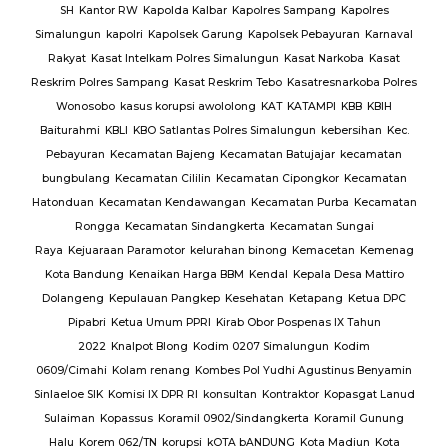
ng
SH
Kantor RW
Kapolda Kalbar
Kapolres Sampang
Kapolres
Simalungun
kapolri
Kapolsek Garung
Kapolsek Pebayuran
Karnaval
an
Rakyat
Kasat Intelkam Polres Simalungun
Kasat Narkoba
Kasat
Reskrim Polres Sampang
Kasat Reskrim Tebo
Kasatresnarkoba Polres
uk
Wonosobo
kasus korupsi awololong
KAT
KATAMPI
KBB
KBIH
Baiturahmi
KBLI
KBO Satlantas Polres Simalungun
kebersihan
Kec.
Pebayuran
Kecamatan Bajeng
Kecamatan Batujajar
kecamatan
bungbulang
Kecamatan Cililin
Kecamatan Cipongkor
Kecamatan
Hatonduan
Kecamatan Kendawangan
Kecamatan Purba
Kecamatan
Rongga
Kecamatan Sindangkerta
Kecamatan Sungai
Raya
Kejuaraan Paramotor
kelurahan binong
Kemacetan
Kemenag
Kota Bandung
Kenaikan Harga BBM
Kendal
Kepala Desa Mattiro
Dolangeng
Kepulauan Pangkep
Kesehatan
Ketapang
Ketua DPC
Pipabri
Ketua Umum PPRI
Kirab Obor Pospenas IX Tahun
2022
Knalpot Blong
Kodim 0207 Simalungun
Kodim
0609/Cimahi
Kolam renang
Kombes Pol Yudhi Agustinus Benyamin
Sinlaeloe SIK
Komisi IX DPR RI
konsultan
Kontraktor
Kopasgat Lanud
Sulaiman
Kopassus
Koramil 0902/Sindangkerta
Koramil Gunung
Halu
Korem 062/TN
korupsi
kOTA bANDUNG
Kota Madiun
Kota