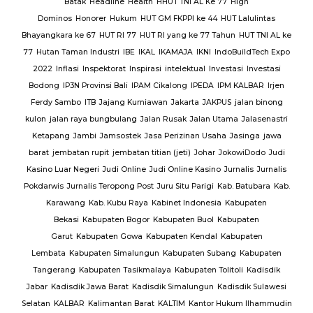
Batak
Headline
Health
HHUT TNI AL Ke 77
High
Sat
Dominos
Honorer
Hukum
HUT GM FKPPI ke 44
HUT Lalulintas
Bhayangkara ke 67
HUT RI 77
HUT RI yang ke 77 Tahun
HUT TNI AL ke
i
77
Hutan Taman Industri
IBE
IKAL
IKAMAJA
IKNI
IndoBuildTech Expo
2022
Inflasi
Inspektorat
Inspirasi
intelektual
Investasi
Investasi
itu
Bodong
IP3N Provinsi Bali
IPAM Cikalong
IPEDA
IPM KALBAR
Irjen
 Al
Ferdy Sambo
ITB
Jajang Kurniawan
Jakarta
JAKPUS
jalan binong
kulon
jalan raya bungbulang
Jalan Rusak
Jalan Utama
Jalasenastri
Ketapang
Jambi
Jamsostek
Jasa Perizinan Usaha
Jasinga
jawa
barat
jembatan rupit
jembatan titian (jeti)
Johar
JokowiDodo
Judi
Kasino Luar Negeri
Judi Online
Judi Online Kasino
Jurnalis
Jurnalis
ang
Pokdarwis
Jurnalis Teropong Post
Juru Situ Parigi
Kab. Batubara
Kab.
rang
Karawang
Kab. Kubu Raya
Kabinet Indonesia
Kabupaten
Bekasi
Kabupaten Bogor
Kabupaten Buol
Kabupaten
gan
Garut
Kabupaten Gowa
Kabupaten Kendal
Kabupaten
g
TNI
Lembata
Kabupaten Simalungun
Kabupaten Subang
Kabupaten
Tangerang
Kabupaten Tasikmalaya
Kabupaten Tolitoli
Kadisdik
ijab
Jabar
Kadisdik Jawa Barat
Kadisdik Simalungun
Kadisdik Sulawesi
us
Selatan
KALBAR
Kalimantan Barat
KALTIM
Kantor Hukum Ilhammudin