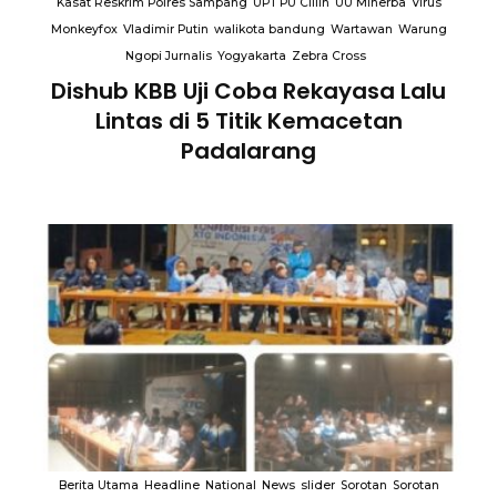
Kasat Reskrim Polres Sampang
UPT PU Cillin
UU Minerba
Virus
Monkeyfox
Vladimir Putin
walikota bandung
Wartawan
Warung
Ngopi Jurnalis
Yogyakarta
Zebra Cross
Dishub KBB Uji Coba Rekayasa Lalu
Lintas di 5 Titik Kemacetan
Padalarang
an
Berita Utama
Headline
National
News
slider
Sorotan
Sorotan
B