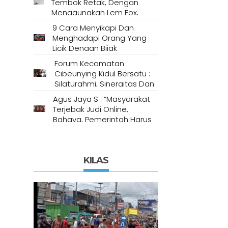
Tembok Retak, Dengan
Menggunakan Lem Fox,
Semen Putih Dan
9 Cara Menyikapi Dan
Compound Gypsum
Menghadapi Orang Yang
Licik Dengan Bijak
Berdasarkan Metode
Forum Kecamatan
Psikologi
Cibeunying Kidul Bersatu :
Silaturahmi, Sinergitas Dan
Soliditas
Agus Jaya S : “Masyarakat
Terjebak Judi Online,
Bahaya, Pemerintah Harus
Bertindak Tegas! “
KILAS