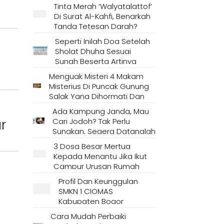
Tinta Merah ‘Walyatalattof’
Di Surat Al-Kahfi, Benarkah
Tanda Tetesan Darah?
Seperti Inilah Doa Setelah
Sholat Dhuha Sesuai
Sunah Beserta Artinya
Menguak Misteri 4 Makam
Misterius Di Puncak Gunung
Salak Yang Dihormati Dan
Dianggap Tempat Suci Oleh
Ada Kampung Janda, Mau
Masyarakat Setempat
r
Cari Jodoh? Tak Perlu
Sungkan, Segera Datanglah
Ke Desa Ini
3 Dosa Besar Mertua
Kepada Menantu Jika Ikut
Campur Urusan Rumah
Tangga
Profil Dan Keunggulan
SMKN 1 CIOMAS
Kabupaten Bogor
Cara Mudah Perbaiki