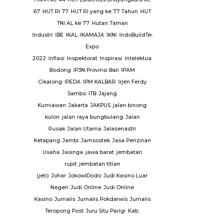
tgas Saber
67
HUT RI 77
HUT RI yang ke 77 Tahun
HUT
y
Sejarah
TNI AL ke 77
Hutan Taman
ni
Seni
Industri
IBE
IKAL
IKAMAJA
IKNI
IndoBuildTech
Serambi
Expo
Sidang
2022
Inflasi
Inspektorat
Inspirasi
intelektual
Investasi
Investasi
n
Sinjai
Situ
Bodong
IP3N Provinsi Bali
IPAM
A N 9
Cikalong
IPEDA
IPM KALBAR
Irjen Ferdy
 Fatah
SMP
Sambo
ITB
Jajang
i
Kurniawan
Jakarta
JAKPUS
jalan binong
an
kulon
jalan raya bungbulang
Jalan
ional Sport
Rusak
Jalan Utama
Jalasenastri
Ketapang
Jambi
Jamsostek
Jasa Perizinan
abumi
Suku
Usaha
Jasinga
jawa barat
jembatan
awesi
rupit
jembatan titian
matera
(jeti)
Johar
JokowiDodo
Judi Kasino Luar
Anggur
Negeri
Judi Online
Judi Online
ang Mas
Kasino
Jurnalis
Jurnalis Pokdarwis
Jurnalis
Tangerang
Teropong Post
Juru Situ Parigi
Kab.