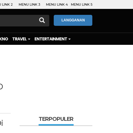
 LINK 2
MENU LINK 3
MENU LINK 4
MENU LINK 5
LANGGANAN
KNO
TRAVEL
ENTERTAINMENT
D
TERPOPULER
i