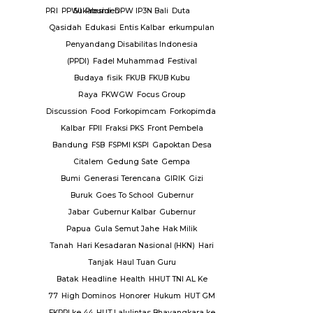
PPK
PPRA
PPRI
PPWI
Sukabumi
Presiden
DPW IP3N Bali
Duta
ampung
Qasidah
Edukasi
Entis Kalbar
erkumpulan
alan Asal
Penyandang Disabilitas Indonesia
HT
PSHW
(PPDI)
Fadel Muhammad
Festival
 Airlangga
Budaya
fisik
FKUB
FKUB Kubu
INDONUSA
Raya
FKWGW
Focus Group
A USAHA
Discussion
Food
Forkopimcam
Forkopimda
Forkopimda
operti
PT.
Kalbar
FPII
Fraksi PKS
Front Pembela
k
PT.
Bandung
FSB
FSPMI KSPI
Gapoktan Desa
 Air
PUPR
Citalem
Gedung Sate
Gempa
rawan
Bumi
Generasi Terencana
GIRIK
Gizi
mas
Buruk
Goes To School
Gubernur
h
Repeater
Jabar
Gubernur Kalbar
Gubernur
lang
ridwan
Papua
Gula Semut Jahe
Hak Milik
ang
RSUD
Tanah
Hari Kesadaran Nasional (HKN)
Hari
SUD Luwuk
Tanjak
Haul Tuan Guru
k
Batak
Headline
Health
HHUT TNI AL Ke
abu
77
High Dominos
Honorer
Hukum
HUT GM
telkam
Sat
FKPPI ke 44
HUT Lalulintas Bhayangkara ke