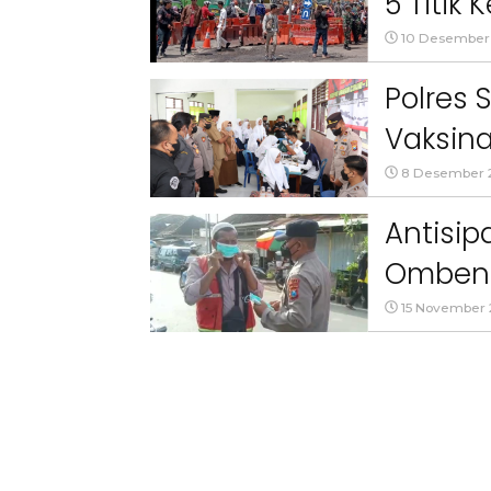
5 Titik
10 Desember
Polres
Vaksina
8 Desember 
Antisip
Omben 
Tradisi
15 November