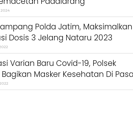
 Kemacetan Padalarang
 2024
 Sampang Polda Jatim, Maksimalkan
si Dosis 3 Jelang Nataru 2023
2022
asi Varian Baru Covid-19, Polsek
Bagikan Masker Kesehatan Di Pasa
onal
 2022