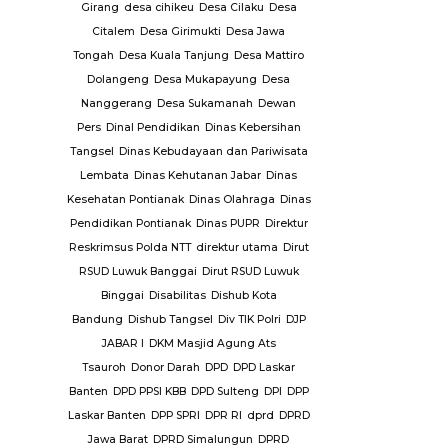
PKK Ke.
Girang
desa cihikeu
Desa Cilaku
Desa
Plt Dirjen
Citalem
Desa Girimukti
Desa Jawa
Pol PP Kota
Tongah
Desa Kuala Tanjung
Desa Mattiro
tim
Polda
Dolangeng
Desa Mukapayung
Desa
ya
Polda
Nanggerang
Desa Sukamanah
Dewan
isi tembak
Pers
Dinal Pendidikan
Dinas Kebersihan
rut
Polres
Tangsel
Dinas Kebudayaan dan Pariwisata
res Kubu
Lembata
Dinas Kehutanan Jabar
Dinas
Polres
Kesehatan Pontianak
Dinas Olahraga
Dinas
aya
Polres
Pendidikan Pontianak
Dinas PUPR
Direktur
oli
Polres
Reskrimsus Polda NTT
direktur utama
Dirut
es
RSUD Luwuk Banggai
Dirut RSUD Luwuk
un
Polsek
Binggai
Disabilitas
Dishub Kota
ng
Polsek
Bandung
Dishub Tangsel
Div TIK Polri
DJP
gal
Polsek
JABAR I
DKM Masjid Agung Ats
n
Polsek
Tsauroh
Donor Darah
DPD
DPD Laskar
atrol
Polsek
Banten
DPD PPSI KBB
DPD Sulteng
DPI
DPP
dolok
Polsek
Laskar Banten
DPP SPRI
DPR RI
dprd
DPRD
ngai
Jawa Barat
DPRD Simalungun
DPRD