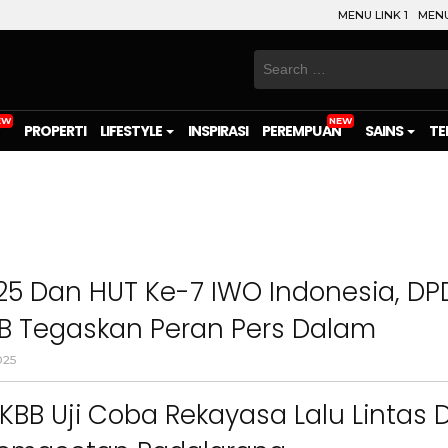
MENU LINK 1
MENU
Search
for:
PROPERTI
LIFESTYLE
INSPIRASI
PEREMPUAN
SAINS
TE
5 Dan HUT Ke-7 IWO Indonesia, DP
BB Tegaskan Peran Pers Dalam
nan Pangan Nasional
025
KBB Uji Coba Rekayasa Lalu Lintas D