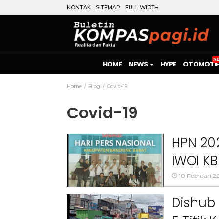
KONTAK
SITEMAP
FULL WIDTH
HOME
NEWS
HYPE
OTOMOTIF
Home
Blog
Covid-19
Covid-19
HPN 202
IWOI K
Ketaha
10 Februari 2
Dishub 