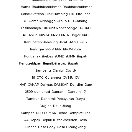
mbangunan
Utama
Bhabinkamtibmas
Bhabinkamtibmas
ang Nyamuk
Polsek Patean
Bibir Sumbing
BIN
Biro Jasa
PT Gema Airlangga Group
BJB Cabang
intah
Tasikmalaya
BJB Unit Rancabango
BK DPD
mkab
RI
BkkBn
BKSDA
BNPB
BNSP
Bogor
BPD
g
Pemkot
Kabupaten Bandung Barat
BPJS Luwuk
Banggai
BPKP
BPN
BPOM Kota
iran Dana
Pontianak
Brebes
BUMD
BUMN
Bupati
ganiayaan
Penggelapan
Aceh
Pengibaran
Bupati Cilacap
Bupati
andang
Sampang
Cianjur
Covid-
19
CTKI
Curanmor
CV MU
CV
Kabupaten
NAP
CVNAP
Dalmas
DAMKAR
Dandim
Dandim
uruan
0509
danlanud
Danramil
Danramil 01
 Datar
Tambun
Danramil Pebayuran
Darya
yandang
Dugina
Daur Ulang
s
Persatuan
Sampah
DBD
DEMAK
Demo
Demplot Bios
ia ( PPSI
44
Depok
Deputi II Staf Presiden
Desa
HI
Pian
Binaan
Desa Body
Desa Cicangkang