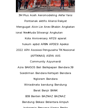
aktor
LSM
3M Plus
Aceh
Aeromodeling
Akfar Yarsi
Berit
MUI
Pontianak
aktifis
Aliansi Rakyat
Utama
Headline
Menda
a
Mengugat
Alvin Lie
Anev Bhabin
Angkatan
Berita
So
asional
National
New
Muda Siliwangi
Angkutan
Kemendagri
Pemerintah
ur
Nyamuk
Kota
Anniversary
AP2SI
aparat
Kabupaten Sijai
Olahraga
hukum
apbd
APBN
APDESI
Apeksi
Terkait Strategi
aga Siswa
2022
APH
Asosiasi Pengusaha TIK Nasional
Infla
ensiunan
(APTIKNAS)
ASPAI
AXS
KPPI
Ormas
Community
Azyumardi
P2IP KANWIL
Azra
BAKSOS
Bali
Balikpapan
Bandara JB
Soedirman
Bandara Kertajati
Bandara
 covid-
Ngloram
Bandara
PSI
Pasar
Wiriadinata
bandung
Bandung
1012
Barat
Banjir
BANK
ta
BJB
Banten
BAZNAZ
BAZNAZ
elayanan
Bandung
Bekasi
Belantara Ampuh
Indonesia
Bencana Alama
Berita