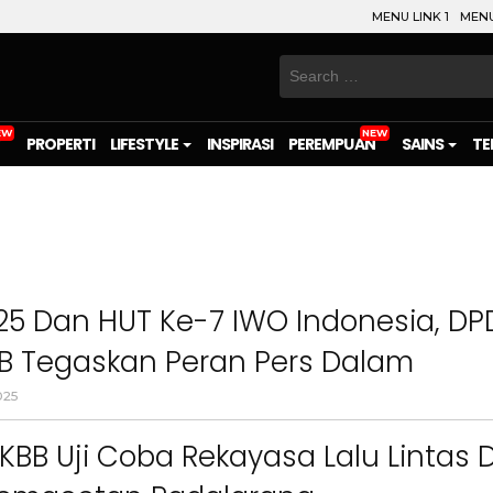
MENU LINK 1
MENU
Search
for:
PROPERTI
LIFESTYLE
INSPIRASI
PEREMPUAN
SAINS
TE
5 Dan HUT Ke-7 IWO Indonesia, DP
BB Tegaskan Peran Pers Dalam
nan Pangan Nasional
025
KBB Uji Coba Rekayasa Lalu Lintas D