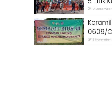
5 Titik
10 Desember
Koramil
0609/C
Persia
16 November
Menggun
Kecama