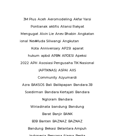
aktor
LSM
3M Plus
Aceh
Aeromodeling
Akfar Yarsi
Berit
MUI
Pontianak
aktifis
Aliansi Rakyat
Utama
Headline
Menda
a
Mengugat
Alvin Lie
Anev Bhabin
Angkatan
Berita
So
asional
National
New
Muda Siliwangi
Angkutan
Kemendagri
Pemerintah
ur
Nyamuk
Kota
Anniversary
AP2SI
aparat
Kabupaten Sijai
Olahraga
hukum
apbd
APBN
APDESI
Apeksi
Terkait Strategi
aga Siswa
2022
APH
Asosiasi Pengusaha TIK Nasional
Infla
ensiunan
(APTIKNAS)
ASPAI
AXS
KPPI
Ormas
Community
Azyumardi
P2IP KANWIL
Azra
BAKSOS
Bali
Balikpapan
Bandara JB
Soedirman
Bandara Kertajati
Bandara
 covid-
Ngloram
Bandara
PSI
Pasar
Wiriadinata
bandung
Bandung
1012
Barat
Banjir
BANK
ta
BJB
Banten
BAZNAZ
BAZNAZ
elayanan
Bandung
Bekasi
Belantara Ampuh
Indonesia
Bencana Alama
Berita