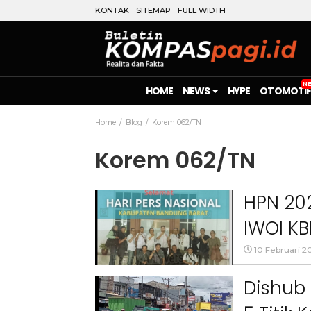
KONTAK
SITEMAP
FULL WIDTH
HOME
NEWS
HYPE
OTOMOTIF
Home
Blog
Korem 062/TN
Korem 062/TN
HPN 202
IWOI K
Ketaha
10 Februari 2
Dishub 