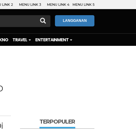
 LINK 2
MENU LINK 3
MENU LINK 4
MENU LINK 5
LANGGANAN
KNO
TRAVEL
ENTERTAINMENT
D
TERPOPULER
i