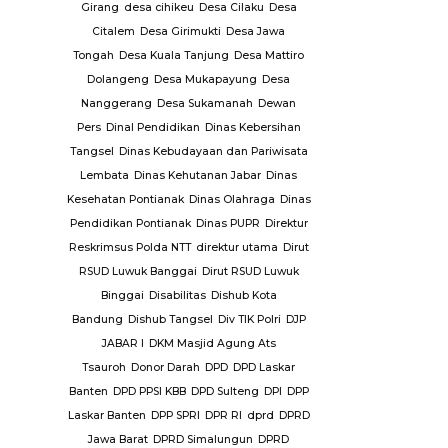
PKK Ke.
Girang
desa cihikeu
Desa Cilaku
Desa
Plt Dirjen
Citalem
Desa Girimukti
Desa Jawa
Pol PP Kota
Tongah
Desa Kuala Tanjung
Desa Mattiro
tim
Polda
Dolangeng
Desa Mukapayung
Desa
ya
Polda
Nanggerang
Desa Sukamanah
Dewan
isi tembak
Pers
Dinal Pendidikan
Dinas Kebersihan
rut
Polres
Tangsel
Dinas Kebudayaan dan Pariwisata
res Kubu
Lembata
Dinas Kehutanan Jabar
Dinas
Polres
Kesehatan Pontianak
Dinas Olahraga
Dinas
aya
Polres
Pendidikan Pontianak
Dinas PUPR
Direktur
oli
Polres
Reskrimsus Polda NTT
direktur utama
Dirut
es
RSUD Luwuk Banggai
Dirut RSUD Luwuk
un
Polsek
Binggai
Disabilitas
Dishub Kota
ng
Polsek
Bandung
Dishub Tangsel
Div TIK Polri
DJP
gal
Polsek
JABAR I
DKM Masjid Agung Ats
n
Polsek
Tsauroh
Donor Darah
DPD
DPD Laskar
atrol
Polsek
Banten
DPD PPSI KBB
DPD Sulteng
DPI
DPP
dolok
Polsek
Laskar Banten
DPP SPRI
DPR RI
dprd
DPRD
ngai
Jawa Barat
DPRD Simalungun
DPRD