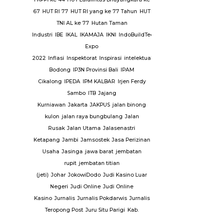
tgas Saber
67
HUT RI 77
HUT RI yang ke 77 Tahun
HUT
y
Sejarah
TNI AL ke 77
Hutan Taman
ni
Seni
Industri
IBE
IKAL
IKAMAJA
IKNI
IndoBuildTech
Serambi
Expo
Sidang
2022
Inflasi
Inspektorat
Inspirasi
intelektual
Investasi
Investasi
n
Sinjai
Situ
Bodong
IP3N Provinsi Bali
IPAM
A N 9
Cikalong
IPEDA
IPM KALBAR
Irjen Ferdy
 Fatah
SMP
Sambo
ITB
Jajang
i
Kurniawan
Jakarta
JAKPUS
jalan binong
an
kulon
jalan raya bungbulang
Jalan
ional Sport
Rusak
Jalan Utama
Jalasenastri
Ketapang
Jambi
Jamsostek
Jasa Perizinan
abumi
Suku
Usaha
Jasinga
jawa barat
jembatan
awesi
rupit
jembatan titian
matera
(jeti)
Johar
JokowiDodo
Judi Kasino Luar
Anggur
Negeri
Judi Online
Judi Online
ang Mas
Kasino
Jurnalis
Jurnalis Pokdarwis
Jurnalis
Tangerang
Teropong Post
Juru Situ Parigi
Kab.