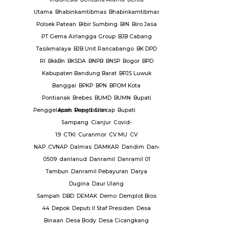
mbangunan
Utama
Bhabinkamtibmas
Bhabinkamtibmas
ang Nyamuk
Polsek Patean
Bibir Sumbing
BIN
Biro Jasa
PT Gema Airlangga Group
BJB Cabang
intah
Tasikmalaya
BJB Unit Rancabango
BK DPD
mkab
RI
BkkBn
BKSDA
BNPB
BNSP
Bogor
BPD
g
Pemkot
Kabupaten Bandung Barat
BPJS Luwuk
Banggai
BPKP
BPN
BPOM Kota
iran Dana
Pontianak
Brebes
BUMD
BUMN
Bupati
ganiayaan
Penggelapan
Aceh
Pengibaran
Bupati Cilacap
Bupati
andang
Sampang
Cianjur
Covid-
19
CTKI
Curanmor
CV MU
CV
Kabupaten
NAP
CVNAP
Dalmas
DAMKAR
Dandim
Dandim
uruan
0509
danlanud
Danramil
Danramil 01
 Datar
Tambun
Danramil Pebayuran
Darya
yandang
Dugina
Daur Ulang
s
Persatuan
Sampah
DBD
DEMAK
Demo
Demplot Bios
ia ( PPSI
44
Depok
Deputi II Staf Presiden
Desa
HI
Pian
Binaan
Desa Body
Desa Cicangkang