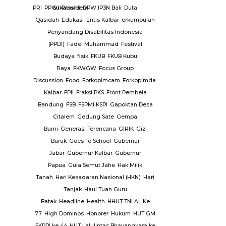
PPK
PPRA
PPRI
PPWI
Sukabumi
Presiden
DPW IP3N Bali
Duta
ampung
Qasidah
Edukasi
Entis Kalbar
erkumpulan
alan Asal
Penyandang Disabilitas Indonesia
HT
PSHW
(PPDI)
Fadel Muhammad
Festival
 Airlangga
Budaya
fisik
FKUB
FKUB Kubu
INDONUSA
Raya
FKWGW
Focus Group
A USAHA
Discussion
Food
Forkopimcam
Forkopimda
Forkopimda
operti
PT.
Kalbar
FPII
Fraksi PKS
Front Pembela
k
PT.
Bandung
FSB
FSPMI KSPI
Gapoktan Desa
 Air
PUPR
Citalem
Gedung Sate
Gempa
rawan
Bumi
Generasi Terencana
GIRIK
Gizi
mas
Buruk
Goes To School
Gubernur
h
Repeater
Jabar
Gubernur Kalbar
Gubernur
lang
ridwan
Papua
Gula Semut Jahe
Hak Milik
ang
RSUD
Tanah
Hari Kesadaran Nasional (HKN)
Hari
SUD Luwuk
Tanjak
Haul Tuan Guru
k
Batak
Headline
Health
HHUT TNI AL Ke
abu
77
High Dominos
Honorer
Hukum
HUT GM
telkam
Sat
FKPPI ke 44
HUT Lalulintas Bhayangkara ke