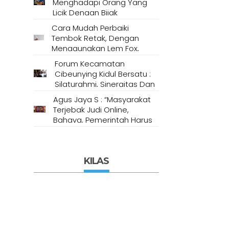
Menghadapi Orang Yang
Licik Dengan Bijak
Berdasarkan Metode
Cara Mudah Perbaiki
Psikologi
Tembok Retak, Dengan
Menggunakan Lem Fox,
Semen Putih Dan
Forum Kecamatan
Compound Gypsum
Cibeunying Kidul Bersatu :
Silaturahmi, Sinergitas Dan
Soliditas
Agus Jaya S : “Masyarakat
Terjebak Judi Online,
Bahaya, Pemerintah Harus
Bertindak Tegas! “
KILAS