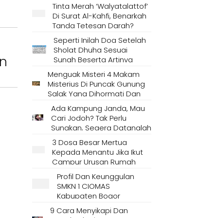
Tinta Merah ‘Walyatalattof’
Di Surat Al-Kahfi, Benarkah
Tanda Tetesan Darah?
Seperti Inilah Doa Setelah
Sholat Dhuha Sesuai
an
Sunah Beserta Artinya
Menguak Misteri 4 Makam
Misterius Di Puncak Gunung
Salak Yang Dihormati Dan
Dianggap Tempat Suci Oleh
Ada Kampung Janda, Mau
Masyarakat Setempat
Cari Jodoh? Tak Perlu
Sungkan, Segera Datanglah
Ke Desa Ini
3 Dosa Besar Mertua
Kepada Menantu Jika Ikut
Campur Urusan Rumah
Tangga
Profil Dan Keunggulan
SMKN 1 CIOMAS
Kabupaten Bogor
9 Cara Menyikapi Dan