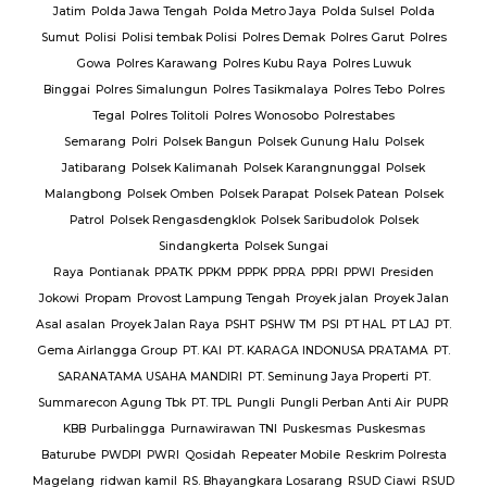
Jatim
Polda Jawa Tengah
Polda Metro Jaya
Polda Sulsel
Polda
Sumut
Polisi
Polisi tembak Polisi
Polres Demak
Polres Garut
Polres
Gowa
Polres Karawang
Polres Kubu Raya
Polres Luwuk
Binggai
Polres Simalungun
Polres Tasikmalaya
Polres Tebo
Polres
Tegal
Polres Tolitoli
Polres Wonosobo
Polrestabes
Semarang
Polri
Polsek Bangun
Polsek Gunung Halu
Polsek
Jatibarang
Polsek Kalimanah
Polsek Karangnunggal
Polsek
Malangbong
Polsek Omben
Polsek Parapat
Polsek Patean
Polsek
Patrol
Polsek Rengasdengklok
Polsek Saribudolok
Polsek
Sindangkerta
Polsek Sungai
Raya
Pontianak
PPATK
PPKM
PPPK
PPRA
PPRI
PPWI
Presiden
Jokowi
Propam
Provost Lampung Tengah
Proyek jalan
Proyek Jalan
Asal asalan
Proyek Jalan Raya
PSHT
PSHW TM
PSI
PT HAL
PT LAJ
PT.
Gema Airlangga Group
PT. KAI
PT. KARAGA INDONUSA PRATAMA
PT.
SARANATAMA USAHA MANDIRI
PT. Seminung Jaya Properti
PT.
Summarecon Agung Tbk
PT. TPL
Pungli
Pungli Perban Anti Air
PUPR
KBB
Purbalingga
Purnawirawan TNI
Puskesmas
Puskesmas
Baturube
PWDPI
PWRI
Qosidah
Repeater Mobile
Reskrim Polresta
Magelang
ridwan kamil
RS. Bhayangkara Losarang
RSUD Ciawi
RSUD