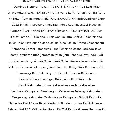
Batak
Headline
Health
HHUT TNI AL Ke 77
High
Sat
Dominos
Honorer
Hukum
HUT GM FKPPI ke 44
HUT Lalulintas
Bhayangkara ke 67
HUT RI 77
HUT RI yang ke 77 Tahun
HUT TNI AL ke
i
77
Hutan Taman Industri
IBE
IKAL
IKAMAJA
IKNI
IndoBuildTech Expo
2022
Inflasi
Inspektorat
Inspirasi
intelektual
Investasi
Investasi
itu
Bodong
IP3N Provinsi Bali
IPAM Cikalong
IPEDA
IPM KALBAR
Irjen
 Al
Ferdy Sambo
ITB
Jajang Kurniawan
Jakarta
JAKPUS
jalan binong
kulon
jalan raya bungbulang
Jalan Rusak
Jalan Utama
Jalasenastri
Ketapang
Jambi
Jamsostek
Jasa Perizinan Usaha
Jasinga
jawa
barat
jembatan rupit
jembatan titian (jeti)
Johar
JokowiDodo
Judi
Kasino Luar Negeri
Judi Online
Judi Online Kasino
Jurnalis
Jurnalis
ang
Pokdarwis
Jurnalis Teropong Post
Juru Situ Parigi
Kab. Batubara
Kab.
rang
Karawang
Kab. Kubu Raya
Kabinet Indonesia
Kabupaten
Bekasi
Kabupaten Bogor
Kabupaten Buol
Kabupaten
gan
Garut
Kabupaten Gowa
Kabupaten Kendal
Kabupaten
g
TNI
Lembata
Kabupaten Simalungun
Kabupaten Subang
Kabupaten
Tangerang
Kabupaten Tasikmalaya
Kabupaten Tolitoli
Kadisdik
ijab
Jabar
Kadisdik Jawa Barat
Kadisdik Simalungun
Kadisdik Sulawesi
us
Selatan
KALBAR
Kalimantan Barat
KALTIM
Kantor Hukum Ilhammudin