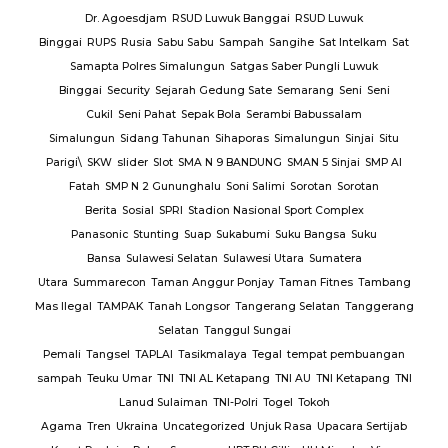
Dr. Agoesdjam
RSUD Luwuk Banggai
RSUD Luwuk
Binggai
RUPS
Rusia
Sabu Sabu
Sampah
Sangihe
Sat Intelkam
Sat
Samapta Polres Simalungun
Satgas Saber Pungli Luwuk
Binggai
Security
Sejarah Gedung Sate
Semarang
Seni
Seni
Cukil
Seni Pahat
Sepak Bola
Serambi Babussalam
Simalungun
Sidang Tahunan
Sihaporas
Simalungun
Sinjai
Situ
Parigi\
SKW
slider
Slot
SMA N 9 BANDUNG
SMAN 5 Sinjai
SMP Al
Fatah
SMP N 2 Gununghalu
Soni Salimi
Sorotan
Sorotan
Berita
Sosial
SPRI
Stadion Nasional Sport Complex
Panasonic
Stunting
Suap
Sukabumi
Suku Bangsa
Suku
Bansa
Sulawesi Selatan
Sulawesi Utara
Sumatera
Utara
Summarecon
Taman Anggur Ponjay
Taman Fitnes
Tambang
Mas Ilegal
TAMPAK
Tanah Longsor
Tangerang Selatan
Tanggerang
Selatan
Tanggul Sungai
Pemali
Tangsel
TAPLAI
Tasikmalaya
Tegal
tempat pembuangan
sampah
Teuku Umar
TNI
TNI AL Ketapang
TNI AU
TNI Ketapang
TNI
Lanud Sulaiman
TNI-Polri
Togel
Tokoh
Agama
Tren
Ukraina
Uncategorized
Unjuk Rasa
Upacara Sertijab