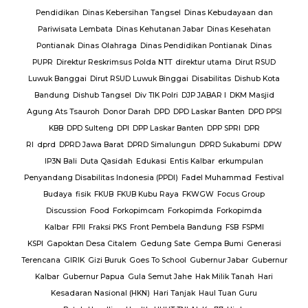
lres
Pendidikan
Dinas Kebersihan Tangsel
Dinas Kebudayaan dan
Pariwisata Lembata
Dinas Kehutanan Jabar
Dinas Kesehatan
lres
Pontianak
Dinas Olahraga
Dinas Pendidikan Pontianak
Dinas
PUPR
Direktur Reskrimsus Polda NTT
direktur utama
Dirut RSUD
k
Luwuk Banggai
Dirut RSUD Luwuk Binggai
Disabilitas
Dishub Kota
k
Bandung
Dishub Tangsel
Div TIK Polri
DJP JABAR I
DKM Masjid
lsek
Agung Ats Tsauroh
Donor Darah
DPD
DPD Laskar Banten
DPD PPSI
KBB
DPD Sulteng
DPI
DPP Laskar Banten
DPP SPRI
DPR
RI
dprd
DPRD Jawa Barat
DPRD Simalungun
DPRD Sukabumi
DPW
en
IP3N Bali
Duta Qasidah
Edukasi
Entis Kalbar
erkumpulan
Jalan
Penyandang Disabilitas Indonesia (PPDI)
Fadel Muhammad
Festival
AJ
PT.
Budaya
fisik
FKUB
FKUB Kubu Raya
FKWGW
Focus Group
A
PT.
Discussion
Food
Forkopimcam
Forkopimda
Forkopimda
T.
Kalbar
FPII
Fraksi PKS
Front Pembela Bandung
FSB
FSPMI
PUPR
KSPI
Gapoktan Desa Citalem
Gedung Sate
Gempa Bumi
Generasi
s
Terencana
GIRIK
Gizi Buruk
Goes To School
Gubernur Jabar
Gubernur
esta
Kalbar
Gubernur Papua
Gula Semut Jahe
Hak Milik Tanah
Hari
RSUD
Kesadaran Nasional (HKN)
Hari Tanjak
Haul Tuan Guru