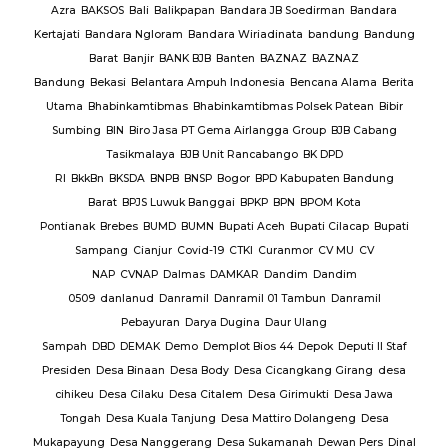
rmas
Azra
BAKSOS
Bali
Balikpapan
Bandara JB Soedirman
Bandara
Te
BAR
Kertajati
Bandara Ngloram
Bandara Wiriadinata
bandung
Bandung
giri
Barat
Banjir
BANK BJB
Banten
BAZNAZ
BAZNAZ
tirta
Bandung
Bekasi
Belantara Ampuh Indonesia
Bencana Alama
Berita
Utama
Bhabinkamtibmas
Bhabinkamtibmas Polsek Patean
Bibir
Sumbing
BIN
Biro Jasa PT Gema Airlangga Group
BJB Cabang
Tasikmalaya
BJB Unit Rancabango
BK DPD
ab
RI
BkkBn
BKSDA
BNPB
BNSP
Bogor
BPD Kabupaten Bandung
Barat
BPJS Luwuk Banggai
BPKP
BPN
BPOM Kota
Pontianak
Brebes
BUMD
BUMN
Bupati Aceh
Bupati Cilacap
Bupati
baran
Sampang
Cianjur
Covid-19
CTKI
Curanmor
CV MU
CV
NAP
CVNAP
Dalmas
DAMKAR
Dandim
Dandim
uruan
0509
danlanud
Danramil
Danramil 01 Tambun
Danramil
dang
Pebayuran
Darya Dugina
Daur Ulang
ruh
Sampah
DBD
DEMAK
Demo
Demplot Bios 44
Depok
Deputi II Staf
KADES
Presiden
Desa Binaan
Desa Body
Desa Cicangkang Girang
desa
cihikeu
Desa Cilaku
Desa Citalem
Desa Girimukti
Desa Jawa
Polda
Tongah
Desa Kuala Tanjung
Desa Mattiro Dolangeng
Desa
da
Mukapayung
Desa Nanggerang
Desa Sukamanah
Dewan Pers
Dinal