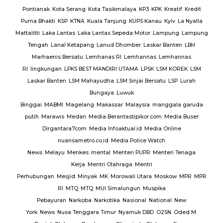
Pontianak
Kota Serang
Kota Tasikmalaya
KP3
KPK
Kreatif
Kredit
Purna Bhakti
KSP
KTNA
Kuala Tanjung
KUPS Kanau
Kyiv
La Nyalla
Mattalitti
Laka Lantas
Laka Lantas Sepeda Motor
Lampung
Lampung
Tengah
Lanal Ketapang
Lanud Dhomber
Laskar Banten
LBH
Marhaenis Bersatu
Lemhanas RI
Lemhannas
Lemhannas
RI
lingkungan
LPKS BEST MANDIRI UTAMA
LPSK
LSM KOREK
LSM
Laskar Banten
LSM Mahayudha
LSM Sinjai Bersatu
LSP
Lurah
Bungaya
Luwuk
Binggai
MABMI
Magelang
Makassar
Malaysia
manggala garuda
putih
Marawis
Medan
Media Berantastipikor.com
Media Buser
Dirgantara7com
Media Infoaktual.id
Media Online
nuansametro.co.id
Media Police Watch
News
Melayu
Menkes
mental
Menteri PUPR
Menteri Tenaga
Kerja
Mentri Olahraga
Mentri
Perhubungan
Mesjid
Minyak
MK
Morowali Utara
Moskow
MPR
MPR
RI
MTQ
MTQ
MUI Simalungun
Muspika
Pebayuran
Narkoba
Narkotika
Nasional
National
New
York
News
Nusa Tenggara Timur
Nyamuk DBD
O2SN
Oded M.