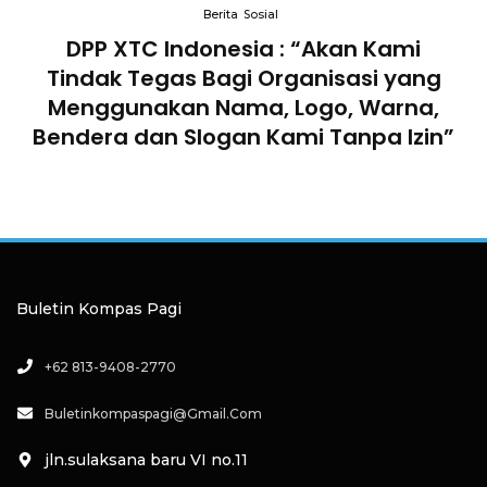
Berita
Sosial
an
DPP XTC Indonesia : “Akan Kami
Tindak Tegas Bagi Organisasi yang
D
lam
Menggunakan Nama, Logo, Warna,
Te
Bendera dan Slogan Kami Tanpa Izin”
Buletin Kompas Pagi
+62 813-9408-2770
Buletinkompaspagi@gmail.com
jln.sulaksana baru VI no.11