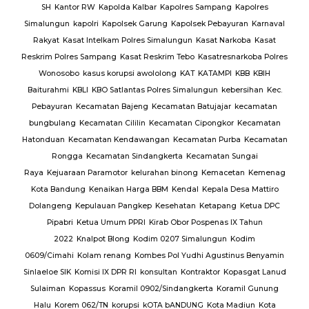
ng
SH
Kantor RW
Kapolda Kalbar
Kapolres Sampang
Kapolres
Simalungun
kapolri
Kapolsek Garung
Kapolsek Pebayuran
Karnaval
an
Rakyat
Kasat Intelkam Polres Simalungun
Kasat Narkoba
Kasat
Reskrim Polres Sampang
Kasat Reskrim Tebo
Kasatresnarkoba Polres
uk
Wonosobo
kasus korupsi awololong
KAT
KATAMPI
KBB
KBIH
Baiturahmi
KBLI
KBO Satlantas Polres Simalungun
kebersihan
Kec.
Pebayuran
Kecamatan Bajeng
Kecamatan Batujajar
kecamatan
bungbulang
Kecamatan Cililin
Kecamatan Cipongkor
Kecamatan
Hatonduan
Kecamatan Kendawangan
Kecamatan Purba
Kecamatan
Rongga
Kecamatan Sindangkerta
Kecamatan Sungai
Raya
Kejuaraan Paramotor
kelurahan binong
Kemacetan
Kemenag
Kota Bandung
Kenaikan Harga BBM
Kendal
Kepala Desa Mattiro
Dolangeng
Kepulauan Pangkep
Kesehatan
Ketapang
Ketua DPC
Pipabri
Ketua Umum PPRI
Kirab Obor Pospenas IX Tahun
2022
Knalpot Blong
Kodim 0207 Simalungun
Kodim
0609/Cimahi
Kolam renang
Kombes Pol Yudhi Agustinus Benyamin
Sinlaeloe SIK
Komisi IX DPR RI
konsultan
Kontraktor
Kopasgat Lanud
Sulaiman
Kopassus
Koramil 0902/Sindangkerta
Koramil Gunung
Halu
Korem 062/TN
korupsi
kOTA bANDUNG
Kota Madiun
Kota