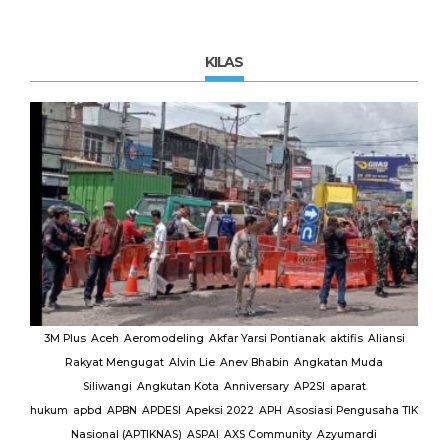
KILAS
MUI
3M Plus
Aceh
Aeromodeling
Akfar Yarsi Pontianak
aktifis
Aliansi
Rakyat Mengugat
Alvin Lie
Anev Bhabin
Angkatan Muda
Ut
Siliwangi
Angkutan Kota
Anniversary
AP2SI
aparat
M.
hukum
apbd
APBN
APDESI
Apeksi 2022
APH
Asosiasi Pengusaha TIK
K
Nasional (APTIKNAS)
ASPAI
AXS Community
Azyumardi
D