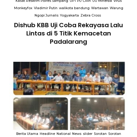
Kasat Reskrim Polres Sampang
UPT PU Cillin
UU Minerba
Virus
Monkeyfox
Vladimir Putin
walikota bandung
Wartawan
Warung
Ngopi Jurnalis
Yogyakarta
Zebra Cross
Dishub KBB Uji Coba Rekayasa Lalu
Lintas di 5 Titik Kemacetan
Padalarang
an
Berita Utama
Headline
National
News
slider
Sorotan
Sorotan
B