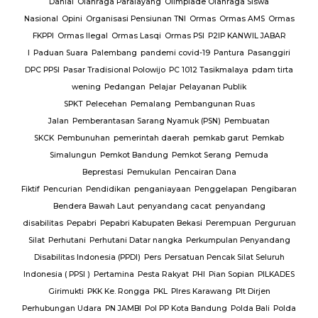
Danial
Olahraga Paralayang
Olimpiade Olahraga Siswa
Nasional
Opini
Organisasi Pensiunan TNI
Ormas
Ormas AMS
Ormas
FKPPI
Ormas Ilegal
Ormas Lasqi
Ormas PSI
P2IP KANWIL JABAR
I
Paduan Suara
Palembang
pandemi covid-19
Pantura
Pasanggiri
DPC PPSI
Pasar Tradisional Polowijo
PC 1012 Tasikmalaya
pdam tirta
wening
Pedangan
Pelajar
Pelayanan Publik
SPKT
Pelecehan
Pemalang
Pembangunan Ruas
Jalan
Pemberantasan Sarang Nyamuk (PSN)
Pembuatan
SKCK
Pembunuhan
pemerintah daerah
pemkab garut
Pemkab
Simalungun
Pemkot Bandung
Pemkot Serang
Pemuda
Beprestasi
Pemukulan
Pencairan Dana
Fiktif
Pencurian
Pendidikan
penganiayaan
Penggelapan
Pengibaran
Bendera Bawah Laut
penyandang cacat
penyandang
disabilitas
Pepabri
Pepabri Kabupaten Bekasi
Perempuan
Perguruan
Silat
Perhutani
Perhutani Datar nangka
Perkumpulan Penyandang
Disabilitas Indonesia (PPDI)
Pers
Persatuan Pencak Silat Seluruh
Indonesia ( PPSI )
Pertamina
Pesta Rakyat
PHI
Pian Sopian
PILKADES
Girimukti
PKK Ke. Rongga
PKL
Plres Karawang
Plt Dirjen
Perhubungan Udara
PN JAMBI
Pol PP Kota Bandung
Polda Bali
Polda