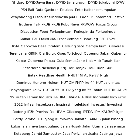
RI
dprd
DPRD Jawa Barat
DPRD Simalungun
DPRD Sukabumi
DPW
en
IP3N Bali
Duta Qasidah
Edukasi
Entis Kalbar
erkumpulan
Jalan
Penyandang Disabilitas Indonesia (PPDI)
Fadel Muhammad
Festival
AJ
PT.
Budaya
fisik
FKUB
FKUB Kubu Raya
FKWGW
Focus Group
A
PT.
Discussion
Food
Forkopimcam
Forkopimda
Forkopimda
T.
Kalbar
FPII
Fraksi PKS
Front Pembela Bandung
FSB
FSPMI
PUPR
KSPI
Gapoktan Desa Citalem
Gedung Sate
Gempa Bumi
Generasi
s
Terencana
GIRIK
Gizi Buruk
Goes To School
Gubernur Jabar
Gubernur
esta
Kalbar
Gubernur Papua
Gula Semut Jahe
Hak Milik Tanah
Hari
RSUD
Kesadaran Nasional (HKN)
Hari Tanjak
Haul Tuan Guru
Batak
Headline
Health
HHUT TNI AL Ke 77
High
Sat
Dominos
Honorer
Hukum
HUT GM FKPPI ke 44
HUT Lalulintas
Bhayangkara ke 67
HUT RI 77
HUT RI yang ke 77 Tahun
HUT TNI AL ke
i
77
Hutan Taman Industri
IBE
IKAL
IKAMAJA
IKNI
IndoBuildTech Expo
2022
Inflasi
Inspektorat
Inspirasi
intelektual
Investasi
Investasi
itu
Bodong
IP3N Provinsi Bali
IPAM Cikalong
IPEDA
IPM KALBAR
Irjen
 Al
Ferdy Sambo
ITB
Jajang Kurniawan
Jakarta
JAKPUS
jalan binong
kulon
jalan raya bungbulang
Jalan Rusak
Jalan Utama
Jalasenastri
Ketapang
Jambi
Jamsostek
Jasa Perizinan Usaha
Jasinga
jawa