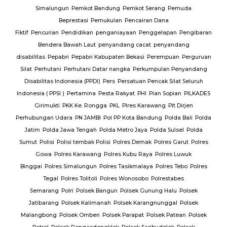
Simalungun
Pemkot Bandung
Pemkot Serang
Pemuda
Beprestasi
Pemukulan
Pencairan Dana
Fiktif
Pencurian
Pendidikan
penganiayaan
Penggelapan
Pengibaran
Bendera Bawah Laut
penyandang cacat
penyandang
disabilitas
Pepabri
Pepabri Kabupaten Bekasi
Perempuan
Perguruan
Silat
Perhutani
Perhutani Datar nangka
Perkumpulan Penyandang
Disabilitas Indonesia (PPDI)
Pers
Persatuan Pencak Silat Seluruh
Indonesia ( PPSI )
Pertamina
Pesta Rakyat
PHI
Pian Sopian
PILKADES
Girimukti
PKK Ke. Rongga
PKL
Plres Karawang
Plt Dirjen
Perhubungan Udara
PN JAMBI
Pol PP Kota Bandung
Polda Bali
Polda
Jatim
Polda Jawa Tengah
Polda Metro Jaya
Polda Sulsel
Polda
Sumut
Polisi
Polisi tembak Polisi
Polres Demak
Polres Garut
Polres
Gowa
Polres Karawang
Polres Kubu Raya
Polres Luwuk
Binggai
Polres Simalungun
Polres Tasikmalaya
Polres Tebo
Polres
Tegal
Polres Tolitoli
Polres Wonosobo
Polrestabes
Semarang
Polri
Polsek Bangun
Polsek Gunung Halu
Polsek
Jatibarang
Polsek Kalimanah
Polsek Karangnunggal
Polsek
Malangbong
Polsek Omben
Polsek Parapat
Polsek Patean
Polsek