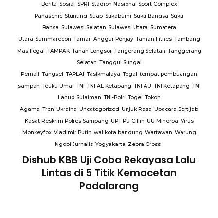
Berita
Sosial
SPRI
Stadion Nasional Sport Complex
Panasonic
Stunting
Suap
Sukabumi
Suku Bangsa
Suku
Bansa
Sulawesi Selatan
Sulawesi Utara
Sumatera
Utara
Summarecon
Taman Anggur Ponjay
Taman Fitnes
Tambang
Mas Ilegal
TAMPAK
Tanah Longsor
Tangerang Selatan
Tanggerang
Selatan
Tanggul Sungai
Pemali
Tangsel
TAPLAI
Tasikmalaya
Tegal
tempat pembuangan
sampah
Teuku Umar
TNI
TNI AL Ketapang
TNI AU
TNI Ketapang
TNI
Lanud Sulaiman
TNI-Polri
Togel
Tokoh
Agama
Tren
Ukraina
Uncategorized
Unjuk Rasa
Upacara Sertijab
Kasat Reskrim Polres Sampang
UPT PU Cillin
UU Minerba
Virus
Monkeyfox
Vladimir Putin
walikota bandung
Wartawan
Warung
Ngopi Jurnalis
Yogyakarta
Zebra Cross
Dishub KBB Uji Coba Rekayasa Lalu
Lintas di 5 Titik Kemacetan
Padalarang