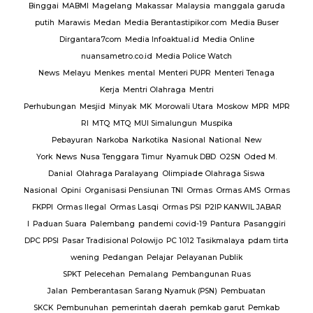
Binggai
MABMI
Magelang
Makassar
Malaysia
manggala garuda
putih
Marawis
Medan
Media Berantastipikor.com
Media Buser
Dirgantara7com
Media Infoaktual.id
Media Online
nuansametro.co.id
Media Police Watch
News
Melayu
Menkes
mental
Menteri PUPR
Menteri Tenaga
Kerja
Mentri Olahraga
Mentri
Perhubungan
Mesjid
Minyak
MK
Morowali Utara
Moskow
MPR
MPR
RI
MTQ
MTQ
MUI Simalungun
Muspika
Pebayuran
Narkoba
Narkotika
Nasional
National
New
York
News
Nusa Tenggara Timur
Nyamuk DBD
O2SN
Oded M.
Danial
Olahraga Paralayang
Olimpiade Olahraga Siswa
Nasional
Opini
Organisasi Pensiunan TNI
Ormas
Ormas AMS
Ormas
FKPPI
Ormas Ilegal
Ormas Lasqi
Ormas PSI
P2IP KANWIL JABAR
I
Paduan Suara
Palembang
pandemi covid-19
Pantura
Pasanggiri
DPC PPSI
Pasar Tradisional Polowijo
PC 1012 Tasikmalaya
pdam tirta
wening
Pedangan
Pelajar
Pelayanan Publik
SPKT
Pelecehan
Pemalang
Pembangunan Ruas
Jalan
Pemberantasan Sarang Nyamuk (PSN)
Pembuatan
SKCK
Pembunuhan
pemerintah daerah
pemkab garut
Pemkab