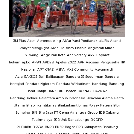
MUI
3M Plus
Aceh
Aeromodeling
Akfar Yarsi Pontianak
aktifis
Aliansi
Rakyat Mengugat
Alvin Lie
Anev Bhabin
Angkatan Muda
Ut
Siliwangi
Angkutan Kota
Anniversary
AP2SI
aparat
M.
hukum
apbd
APBN
APDESI
Apeksi 2022
APH
Asosiasi Pengusaha TIK
K
Nasional (APTIKNAS)
ASPAI
AXS Community
Azyumardi
D
rmas
Azra
BAKSOS
Bali
Balikpapan
Bandara JB Soedirman
Bandara
Te
BAR
Kertajati
Bandara Ngloram
Bandara Wiriadinata
bandung
Bandung
giri
Barat
Banjir
BANK BJB
Banten
BAZNAZ
BAZNAZ
tirta
Bandung
Bekasi
Belantara Ampuh Indonesia
Bencana Alama
Berita
Utama
Bhabinkamtibmas
Bhabinkamtibmas Polsek Patean
Bibir
Sumbing
BIN
Biro Jasa PT Gema Airlangga Group
BJB Cabang
Tasikmalaya
BJB Unit Rancabango
BK DPD
ab
RI
BkkBn
BKSDA
BNPB
BNSP
Bogor
BPD Kabupaten Bandung