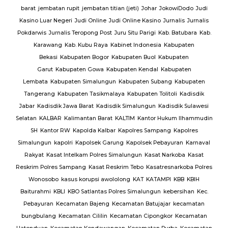
barat
jembatan rupit
jembatan titian (jeti)
Johar
JokowiDodo
Judi
Kasino Luar Negeri
Judi Online
Judi Online Kasino
Jurnalis
Jurnalis
ang
Pokdarwis
Jurnalis Teropong Post
Juru Situ Parigi
Kab. Batubara
Kab.
rang
Karawang
Kab. Kubu Raya
Kabinet Indonesia
Kabupaten
Bekasi
Kabupaten Bogor
Kabupaten Buol
Kabupaten
gan
Garut
Kabupaten Gowa
Kabupaten Kendal
Kabupaten
g
TNI
Lembata
Kabupaten Simalungun
Kabupaten Subang
Kabupaten
Tangerang
Kabupaten Tasikmalaya
Kabupaten Tolitoli
Kadisdik
ijab
Jabar
Kadisdik Jawa Barat
Kadisdik Simalungun
Kadisdik Sulawesi
us
Selatan
KALBAR
Kalimantan Barat
KALTIM
Kantor Hukum Ilhammudin
ng
SH
Kantor RW
Kapolda Kalbar
Kapolres Sampang
Kapolres
Simalungun
kapolri
Kapolsek Garung
Kapolsek Pebayuran
Karnaval
an
Rakyat
Kasat Intelkam Polres Simalungun
Kasat Narkoba
Kasat
Reskrim Polres Sampang
Kasat Reskrim Tebo
Kasatresnarkoba Polres
uk
Wonosobo
kasus korupsi awololong
KAT
KATAMPI
KBB
KBIH
Baiturahmi
KBLI
KBO Satlantas Polres Simalungun
kebersihan
Kec.
Pebayuran
Kecamatan Bajeng
Kecamatan Batujajar
kecamatan
bungbulang
Kecamatan Cililin
Kecamatan Cipongkor
Kecamatan