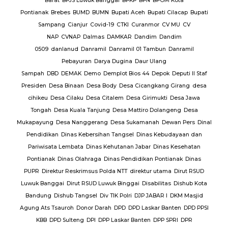
Barat
BPJS Luwuk Banggai
BPKP
BPN
BPOM Kota
Pontianak
Brebes
BUMD
BUMN
Bupati Aceh
Bupati Cilacap
Bupati
baran
Sampang
Cianjur
Covid-19
CTKI
Curanmor
CV MU
CV
NAP
CVNAP
Dalmas
DAMKAR
Dandim
Dandim
uruan
0509
danlanud
Danramil
Danramil 01 Tambun
Danramil
dang
Pebayuran
Darya Dugina
Daur Ulang
ruh
Sampah
DBD
DEMAK
Demo
Demplot Bios 44
Depok
Deputi II Staf
KADES
Presiden
Desa Binaan
Desa Body
Desa Cicangkang Girang
desa
cihikeu
Desa Cilaku
Desa Citalem
Desa Girimukti
Desa Jawa
Polda
Tongah
Desa Kuala Tanjung
Desa Mattiro Dolangeng
Desa
da
Mukapayung
Desa Nanggerang
Desa Sukamanah
Dewan Pers
Dinal
lres
Pendidikan
Dinas Kebersihan Tangsel
Dinas Kebudayaan dan
Pariwisata Lembata
Dinas Kehutanan Jabar
Dinas Kesehatan
lres
Pontianak
Dinas Olahraga
Dinas Pendidikan Pontianak
Dinas
PUPR
Direktur Reskrimsus Polda NTT
direktur utama
Dirut RSUD
k
Luwuk Banggai
Dirut RSUD Luwuk Binggai
Disabilitas
Dishub Kota
k
Bandung
Dishub Tangsel
Div TIK Polri
DJP JABAR I
DKM Masjid
lsek
Agung Ats Tsauroh
Donor Darah
DPD
DPD Laskar Banten
DPD PPSI
KBB
DPD Sulteng
DPI
DPP Laskar Banten
DPP SPRI
DPR