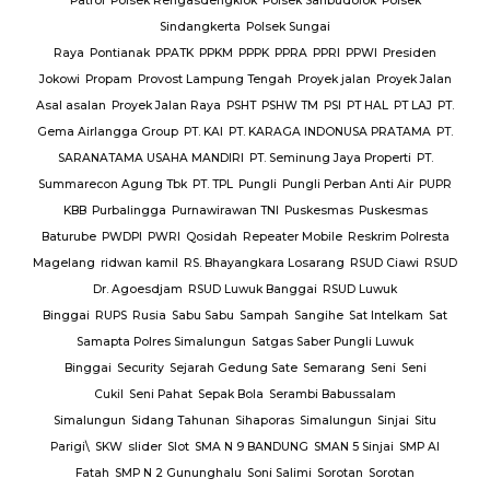
Patrol
Polsek Rengasdengklok
Polsek Saribudolok
Polsek
Sindangkerta
Polsek Sungai
Raya
Pontianak
PPATK
PPKM
PPPK
PPRA
PPRI
PPWI
Presiden
Jokowi
Propam
Provost Lampung Tengah
Proyek jalan
Proyek Jalan
Asal asalan
Proyek Jalan Raya
PSHT
PSHW TM
PSI
PT HAL
PT LAJ
PT.
Gema Airlangga Group
PT. KAI
PT. KARAGA INDONUSA PRATAMA
PT.
SARANATAMA USAHA MANDIRI
PT. Seminung Jaya Properti
PT.
Summarecon Agung Tbk
PT. TPL
Pungli
Pungli Perban Anti Air
PUPR
KBB
Purbalingga
Purnawirawan TNI
Puskesmas
Puskesmas
Baturube
PWDPI
PWRI
Qosidah
Repeater Mobile
Reskrim Polresta
Magelang
ridwan kamil
RS. Bhayangkara Losarang
RSUD Ciawi
RSUD
Dr. Agoesdjam
RSUD Luwuk Banggai
RSUD Luwuk
Binggai
RUPS
Rusia
Sabu Sabu
Sampah
Sangihe
Sat Intelkam
Sat
Samapta Polres Simalungun
Satgas Saber Pungli Luwuk
Binggai
Security
Sejarah Gedung Sate
Semarang
Seni
Seni
Cukil
Seni Pahat
Sepak Bola
Serambi Babussalam
Simalungun
Sidang Tahunan
Sihaporas
Simalungun
Sinjai
Situ
Parigi\
SKW
slider
Slot
SMA N 9 BANDUNG
SMAN 5 Sinjai
SMP Al
Fatah
SMP N 2 Gununghalu
Soni Salimi
Sorotan
Sorotan