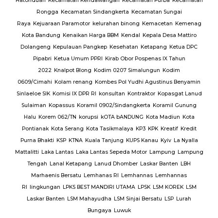
Hatonduan
Kecamatan Kendawangan
Kecamatan Purba
Kecamatan
Rongga
Kecamatan Sindangkerta
Kecamatan Sungai
Raya
Kejuaraan Paramotor
kelurahan binong
Kemacetan
Kemenag
Kota Bandung
Kenaikan Harga BBM
Kendal
Kepala Desa Mattiro
Dolangeng
Kepulauan Pangkep
Kesehatan
Ketapang
Ketua DPC
Pipabri
Ketua Umum PPRI
Kirab Obor Pospenas IX Tahun
2022
Knalpot Blong
Kodim 0207 Simalungun
Kodim
0609/Cimahi
Kolam renang
Kombes Pol Yudhi Agustinus Benyamin
Sinlaeloe SIK
Komisi IX DPR RI
konsultan
Kontraktor
Kopasgat Lanud
Sulaiman
Kopassus
Koramil 0902/Sindangkerta
Koramil Gunung
Halu
Korem 062/TN
korupsi
kOTA bANDUNG
Kota Madiun
Kota
Pontianak
Kota Serang
Kota Tasikmalaya
KP3
KPK
Kreatif
Kredit
Purna Bhakti
KSP
KTNA
Kuala Tanjung
KUPS Kanau
Kyiv
La Nyalla
Mattalitti
Laka Lantas
Laka Lantas Sepeda Motor
Lampung
Lampung
Tengah
Lanal Ketapang
Lanud Dhomber
Laskar Banten
LBH
Marhaenis Bersatu
Lemhanas RI
Lemhannas
Lemhannas
RI
lingkungan
LPKS BEST MANDIRI UTAMA
LPSK
LSM KOREK
LSM
Laskar Banten
LSM Mahayudha
LSM Sinjai Bersatu
LSP
Lurah
Bungaya
Luwuk