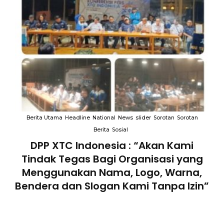
an
Berita Utama
Headline
National
News
slider
Sorotan
Sorotan
B
Berita
Sosial
an
DPP XTC Indonesia : “Akan Kami
Tindak Tegas Bagi Organisasi yang
D
lam
Menggunakan Nama, Logo, Warna,
Te
Bendera dan Slogan Kami Tanpa Izin”