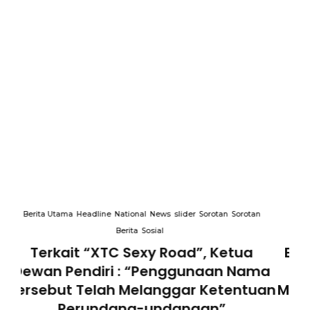
an
Berita Utama
Headline
National
News
slider
Sorotan
Sorotan
B
Berita
Sosial
Bidang Pendidikan DPP XTC Berikan
ma
Penyuluhan dengan Tema
T
uan
Membangun Peran Orang Tua dalam
M
Menjaga Kesehatan Anak di Era
Be