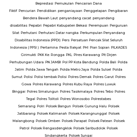
na
apan
Pengibaran
nyandang
mpuan
Perguruan
an Penyandang
 Silat Seluruh
Sopian
PILKADES
g
Plt Dirjen
Polda Bali
Polda
 Sulsel
Polda
res Garut
Polres
lres Luwuk
lres Tebo
Polres
estabes
 Halu
Polsek
nggal
Polsek
k Patean
Polsek
olok
Polsek