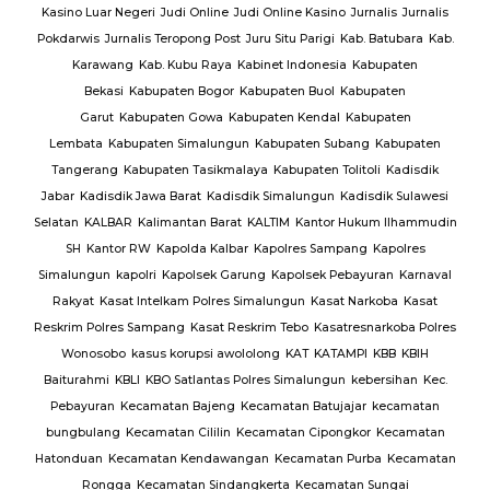
Jurnalis
Jurnalis
b. Batubara
Kab.
Kabupaten
abupaten
abupaten
ang
Kabupaten
itoli
Kadisdik
disdik Sulawesi
ukum Ilhammudin
ng
Kapolres
ayuran
Karnaval
Narkoba
Kasat
esnarkoba Polres
PI
KBB
KBIH
kebersihan
Kec.
ar
kecamatan
kor
Kecamatan
urba
Kecamatan
n Sungai