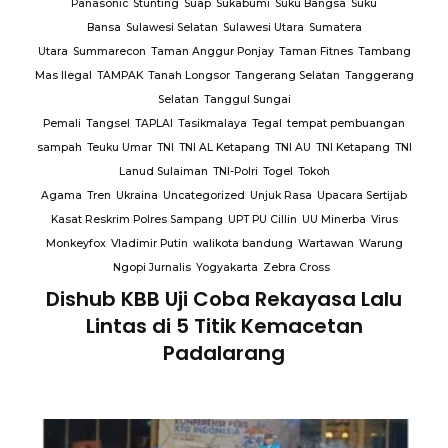
ngsa
Suku
matera
itnes
Tambang
tan
Tanggerang
t pembuangan
NI Ketapang
TNI
h
pacara Sertijab
Minerba
Virus
tawan
Warung
ss
asa Lalu
etan