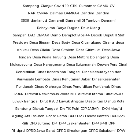
CV MU
CV
andim
n
Danramil
g
ok
Deputi II Staf
g Girang
desa
i
Desa Jawa
angeng
Desa
Dewan Pers
Dinal
budayaan dan
as Kesehatan
tianak
Dinas
ama
Dirut RSUD
tas
Dishub Kota
I
DKM Masjid
Banten
DPD PPSI
 SPRI
DPR
 Sukabumi
DPW