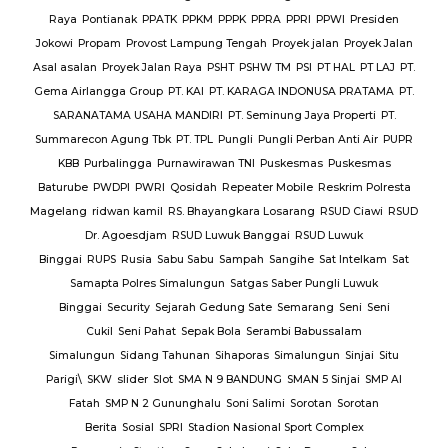
PWI
Presiden
lan
Proyek Jalan
T HAL
PT LAJ
PT.
USA PRATAMA
PT.
a Properti
PT.
an Anti Air
PUPR
Puskesmas
eskrim Polresta
RSUD Ciawi
RSUD
 Luwuk
Sat Intelkam
Sat
ngli Luwuk
ng
Seni
Seni
ssalam
gun
Sinjai
Situ
 Sinjai
SMP Al
an
Sorotan
Complex