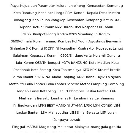
cetan
Kemenag
a Desa Mattiro
ang
Ketua DPC
s IX Tahun
n
Kodim
stinus Benyamin
Kopasgat Lanud
oramil Gunung
a Madiun
Kota
K
Kreatif
Kredit
u
Kyiv
La Nyalla
mpung
Lampung
r Banten
LBH
Lemhannas
SM KOREK
LSM
tu
LSP
Lurah
nggala garuda