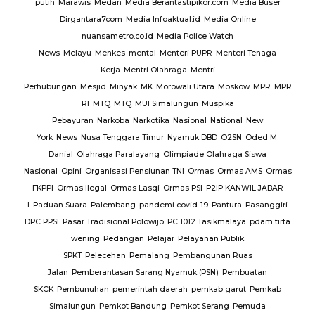
m
Media Buser
 Online
ch
nteri Tenaga
oskow
MPR
MPR
ka
onal
New
2SN
Oded M.
raga Siswa
mas AMS
Ormas
 KANWIL JABAR
tura
Pasanggiri
alaya
pdam tirta
ublik
 Ruas
embuatan
garut
Pemkab
g
Pemuda