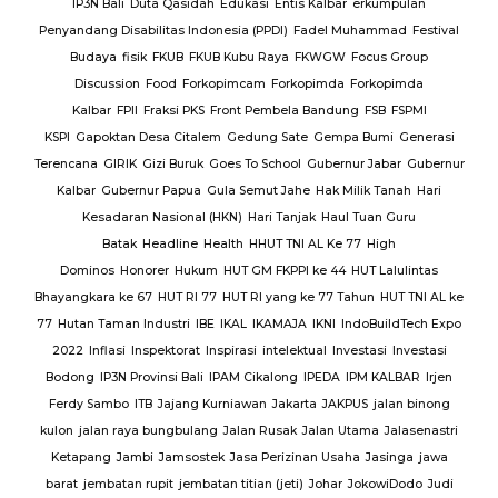
erkumpulan
hammad
Festival
ocus Group
orkopimda
FSB
FSPMI
 Bumi
Generasi
r Jabar
Gubernur
lik Tanah
Hari
Tuan Guru
7
High
UT Lalulintas
hun
HUT TNI AL ke
doBuildTech Expo
stasi
Investasi
PM KALBAR
Irjen
US
jalan binong
ama
Jalasenastri
a
Jasinga
jawa
okowiDodo
Judi