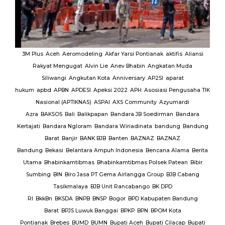
k
aktifis
Aliansi
Berita
atan Muda
Utama
Headline
Mendagri
Nasional
News
slider
Sorotan
So
I
aparat
Berita
Sosial
si Pengusaha TIK
Kemendagri Bersama Pemerint
Azyumardi
Daerah Kabupaten Sijai Gelar Ra
rman
Bandara
Terkait Strategi Pengendalian Infl
ndung
Bandung
AZNAZ
ana Alama
Berita
ek Patean
Bibir
p
BJB Cabang
DPD
ten Bandung
M Kota
 Cilacap
Bupati