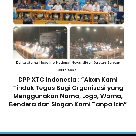
ma
Headline
National
News
slider
Sorotan
Sorotan
Berita Utama
Headlin
Berita
Sosial
XTC Indonesia : “Akan Kami
Terkait “X
 Tegas Bagi Organisasi yang
Dewan Pendi
unakan Nama, Logo, Warna,
Tersebut Tel
 dan Slogan Kami Tanpa Izin”
Perun