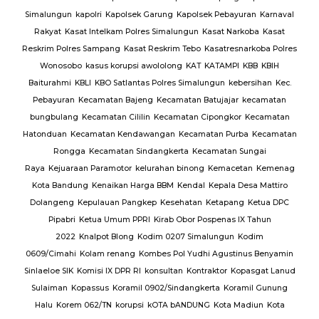
Simalungun
kapolri
Kapolsek Garung
Kapolsek Pebayuran
Karnaval
an
Rakyat
Kasat Intelkam Polres Simalungun
Kasat Narkoba
Kasat
Reskrim Polres Sampang
Kasat Reskrim Tebo
Kasatresnarkoba Polres
uk
Wonosobo
kasus korupsi awololong
KAT
KATAMPI
KBB
KBIH
Baiturahmi
KBLI
KBO Satlantas Polres Simalungun
kebersihan
Kec.
Pebayuran
Kecamatan Bajeng
Kecamatan Batujajar
kecamatan
bungbulang
Kecamatan Cililin
Kecamatan Cipongkor
Kecamatan
Hatonduan
Kecamatan Kendawangan
Kecamatan Purba
Kecamatan
Rongga
Kecamatan Sindangkerta
Kecamatan Sungai
Raya
Kejuaraan Paramotor
kelurahan binong
Kemacetan
Kemenag
Kota Bandung
Kenaikan Harga BBM
Kendal
Kepala Desa Mattiro
Dolangeng
Kepulauan Pangkep
Kesehatan
Ketapang
Ketua DPC
Pipabri
Ketua Umum PPRI
Kirab Obor Pospenas IX Tahun
2022
Knalpot Blong
Kodim 0207 Simalungun
Kodim
0609/Cimahi
Kolam renang
Kombes Pol Yudhi Agustinus Benyamin
Sinlaeloe SIK
Komisi IX DPR RI
konsultan
Kontraktor
Kopasgat Lanud
Sulaiman
Kopassus
Koramil 0902/Sindangkerta
Koramil Gunung
Halu
Korem 062/TN
korupsi
kOTA bANDUNG
Kota Madiun
Kota