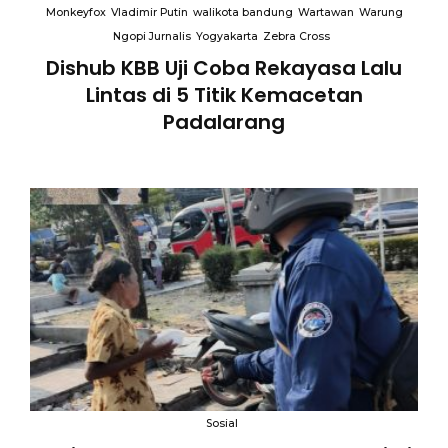
Monkeyfox
Vladimir Putin
walikota bandung
Wartawan
Warung
Ngopi Jurnalis
Yogyakarta
Zebra Cross
Dishub KBB Uji Coba Rekayasa Lalu
Lintas di 5 Titik Kemacetan
Padalarang
an
Sosial
B