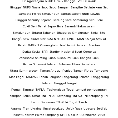
Dr. Agoesdjam
RSUD Luwuk Banggai
RSUD Luwuk
Binggai
RUPS
Rusia
Sabu Sabu
Sampah
Sangihe
Sat Intelkam
Sat
Samapta Polres Simalungun
Satgas Saber Pungli Luwuk
Binggai
Security
Sejarah Gedung Sate
Semarang
Seni
Seni
Cukil
Seni Pahat
Sepak Bola
Serambi Babussalam
Simalungun
Sidang Tahunan
Sihaporas
Simalungun
Sinjai
Situ
Parigi\
SKW
slider
Slot
SMA N 9 BANDUNG
SMAN 5 Sinjai
SMP Al
Fatah
SMP N 2 Gununghalu
Soni Salimi
Sorotan
Sorotan
Berita
Sosial
SPRI
Stadion Nasional Sport Complex
Panasonic
Stunting
Suap
Sukabumi
Suku Bangsa
Suku
Bansa
Sulawesi Selatan
Sulawesi Utara
Sumatera
Utara
Summarecon
Taman Anggur Ponjay
Taman Fitnes
Tambang
Mas Ilegal
TAMPAK
Tanah Longsor
Tangerang Selatan
Tanggerang
Selatan
Tanggul Sungai
Pemali
Tangsel
TAPLAI
Tasikmalaya
Tegal
tempat pembuangan
sampah
Teuku Umar
TNI
TNI AL Ketapang
TNI AU
TNI Ketapang
TNI
Lanud Sulaiman
TNI-Polri
Togel
Tokoh
Agama
Tren
Ukraina
Uncategorized
Unjuk Rasa
Upacara Sertijab
Kasat Reskrim Polres Sampang
UPT PU Cillin
UU Minerba
Virus