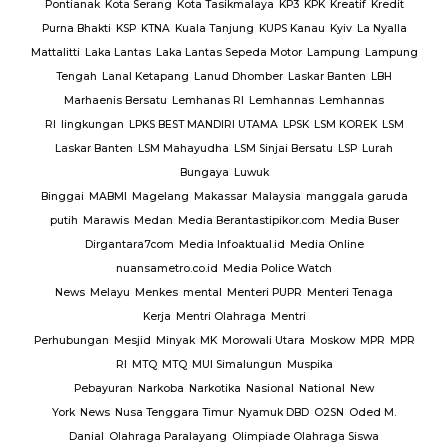
Pontianak
Kota Serang
Kota Tasikmalaya
KP3
KPK
Kreatif
Kredit
Purna Bhakti
KSP
KTNA
Kuala Tanjung
KUPS Kanau
Kyiv
La Nyalla
Mattalitti
Laka Lantas
Laka Lantas Sepeda Motor
Lampung
Lampung
Tengah
Lanal Ketapang
Lanud Dhomber
Laskar Banten
LBH
Marhaenis Bersatu
Lemhanas RI
Lemhannas
Lemhannas
RI
lingkungan
LPKS BEST MANDIRI UTAMA
LPSK
LSM KOREK
LSM
Laskar Banten
LSM Mahayudha
LSM Sinjai Bersatu
LSP
Lurah
Bungaya
Luwuk
Binggai
MABMI
Magelang
Makassar
Malaysia
manggala garuda
putih
Marawis
Medan
Media Berantastipikor.com
Media Buser
Dirgantara7com
Media Infoaktual.id
Media Online
nuansametro.co.id
Media Police Watch
News
Melayu
Menkes
mental
Menteri PUPR
Menteri Tenaga
Kerja
Mentri Olahraga
Mentri
Perhubungan
Mesjid
Minyak
MK
Morowali Utara
Moskow
MPR
MPR
RI
MTQ
MTQ
MUI Simalungun
Muspika
Pebayuran
Narkoba
Narkotika
Nasional
National
New
York
News
Nusa Tenggara Timur
Nyamuk DBD
O2SN
Oded M.
Danial
Olahraga Paralayang
Olimpiade Olahraga Siswa