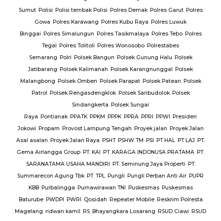
Sumut
Polisi
Polisi tembak Polisi
Polres Demak
Polres Garut
Polres
Gowa
Polres Karawang
Polres Kubu Raya
Polres Luwuk
Binggai
Polres Simalungun
Polres Tasikmalaya
Polres Tebo
Polres
Tegal
Polres Tolitoli
Polres Wonosobo
Polrestabes
Semarang
Polri
Polsek Bangun
Polsek Gunung Halu
Polsek
Jatibarang
Polsek Kalimanah
Polsek Karangnunggal
Polsek
Malangbong
Polsek Omben
Polsek Parapat
Polsek Patean
Polsek
Patrol
Polsek Rengasdengklok
Polsek Saribudolok
Polsek
Sindangkerta
Polsek Sungai
Raya
Pontianak
PPATK
PPKM
PPPK
PPRA
PPRI
PPWI
Presiden
Jokowi
Propam
Provost Lampung Tengah
Proyek jalan
Proyek Jalan
Asal asalan
Proyek Jalan Raya
PSHT
PSHW TM
PSI
PT HAL
PT LAJ
PT.
Gema Airlangga Group
PT. KAI
PT. KARAGA INDONUSA PRATAMA
PT.
SARANATAMA USAHA MANDIRI
PT. Seminung Jaya Properti
PT.
Summarecon Agung Tbk
PT. TPL
Pungli
Pungli Perban Anti Air
PUPR
KBB
Purbalingga
Purnawirawan TNI
Puskesmas
Puskesmas
Baturube
PWDPI
PWRI
Qosidah
Repeater Mobile
Reskrim Polresta
Magelang
ridwan kamil
RS. Bhayangkara Losarang
RSUD Ciawi
RSUD