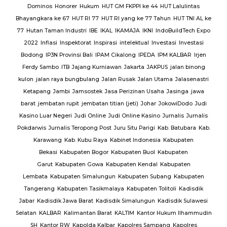
Sat
Dominos
Honorer
Hukum
HUT GM FKPPI ke 44
HUT Lalulintas
Bhayangkara ke 67
HUT RI 77
HUT RI yang ke 77 Tahun
HUT TNI AL ke
i
77
Hutan Taman Industri
IBE
IKAL
IKAMAJA
IKNI
IndoBuildTech Expo
2022
Inflasi
Inspektorat
Inspirasi
intelektual
Investasi
Investasi
itu
Bodong
IP3N Provinsi Bali
IPAM Cikalong
IPEDA
IPM KALBAR
Irjen
 Al
Ferdy Sambo
ITB
Jajang Kurniawan
Jakarta
JAKPUS
jalan binong
kulon
jalan raya bungbulang
Jalan Rusak
Jalan Utama
Jalasenastri
Ketapang
Jambi
Jamsostek
Jasa Perizinan Usaha
Jasinga
jawa
barat
jembatan rupit
jembatan titian (jeti)
Johar
JokowiDodo
Judi
Kasino Luar Negeri
Judi Online
Judi Online Kasino
Jurnalis
Jurnalis
ang
Pokdarwis
Jurnalis Teropong Post
Juru Situ Parigi
Kab. Batubara
Kab.
rang
Karawang
Kab. Kubu Raya
Kabinet Indonesia
Kabupaten
Bekasi
Kabupaten Bogor
Kabupaten Buol
Kabupaten
gan
Garut
Kabupaten Gowa
Kabupaten Kendal
Kabupaten
g
TNI
Lembata
Kabupaten Simalungun
Kabupaten Subang
Kabupaten
Tangerang
Kabupaten Tasikmalaya
Kabupaten Tolitoli
Kadisdik
ijab
Jabar
Kadisdik Jawa Barat
Kadisdik Simalungun
Kadisdik Sulawesi
us
Selatan
KALBAR
Kalimantan Barat
KALTIM
Kantor Hukum Ilhammudin
ng
SH
Kantor RW
Kapolda Kalbar
Kapolres Sampang
Kapolres