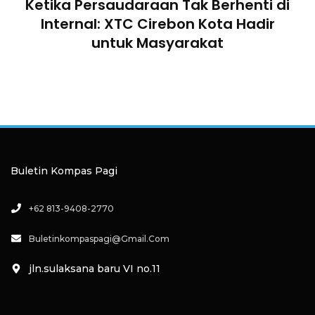
Ketika Persaudaraan Tak Berhenti di
n
Internal: XTC Cirebon Kota Hadir
untuk Masyarakat
an
a
Buletin Kompas Pagi
+62 813-9408-2770
Buletinkompaspagi@gmail.com
jln.sulaksana baru VI no.11