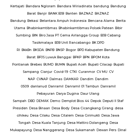
Te
BAR
Kertajati
Bandara Ngloram
Bandara Wiriadinata
bandung
Bandung
giri
Barat
Banjir
BANK BJB
Banten
BAZNAZ
BAZNAZ
tirta
Bandung
Bekasi
Belantara Ampuh Indonesia
Bencana Alama
Berita
Utama
Bhabinkamtibmas
Bhabinkamtibmas Polsek Patean
Bibir
Sumbing
BIN
Biro Jasa PT Gema Airlangga Group
BJB Cabang
Tasikmalaya
BJB Unit Rancabango
BK DPD
ab
RI
BkkBn
BKSDA
BNPB
BNSP
Bogor
BPD Kabupaten Bandung
Barat
BPJS Luwuk Banggai
BPKP
BPN
BPOM Kota
Pontianak
Brebes
BUMD
BUMN
Bupati Aceh
Bupati Cilacap
Bupati
baran
Sampang
Cianjur
Covid-19
CTKI
Curanmor
CV MU
CV
NAP
CVNAP
Dalmas
DAMKAR
Dandim
Dandim
uruan
0509
danlanud
Danramil
Danramil 01 Tambun
Danramil
dang
Pebayuran
Darya Dugina
Daur Ulang
ruh
Sampah
DBD
DEMAK
Demo
Demplot Bios 44
Depok
Deputi II Staf
KADES
Presiden
Desa Binaan
Desa Body
Desa Cicangkang Girang
desa
cihikeu
Desa Cilaku
Desa Citalem
Desa Girimukti
Desa Jawa
Polda
Tongah
Desa Kuala Tanjung
Desa Mattiro Dolangeng
Desa
da
Mukapayung
Desa Nanggerang
Desa Sukamanah
Dewan Pers
Dinal