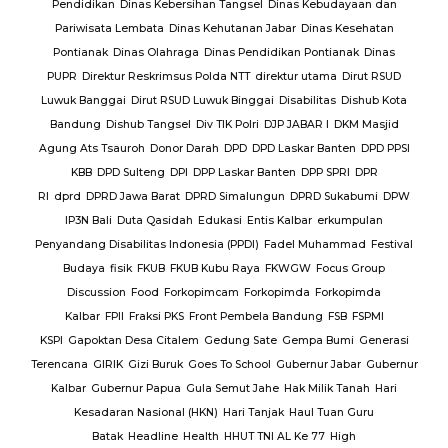
lres
Pendidikan
Dinas Kebersihan Tangsel
Dinas Kebudayaan dan
Pariwisata Lembata
Dinas Kehutanan Jabar
Dinas Kesehatan
lres
Pontianak
Dinas Olahraga
Dinas Pendidikan Pontianak
Dinas
PUPR
Direktur Reskrimsus Polda NTT
direktur utama
Dirut RSUD
k
Luwuk Banggai
Dirut RSUD Luwuk Binggai
Disabilitas
Dishub Kota
k
Bandung
Dishub Tangsel
Div TIK Polri
DJP JABAR I
DKM Masjid
lsek
Agung Ats Tsauroh
Donor Darah
DPD
DPD Laskar Banten
DPD PPSI
KBB
DPD Sulteng
DPI
DPP Laskar Banten
DPP SPRI
DPR
RI
dprd
DPRD Jawa Barat
DPRD Simalungun
DPRD Sukabumi
DPW
en
IP3N Bali
Duta Qasidah
Edukasi
Entis Kalbar
erkumpulan
Jalan
Penyandang Disabilitas Indonesia (PPDI)
Fadel Muhammad
Festival
AJ
PT.
Budaya
fisik
FKUB
FKUB Kubu Raya
FKWGW
Focus Group
A
PT.
Discussion
Food
Forkopimcam
Forkopimda
Forkopimda
T.
Kalbar
FPII
Fraksi PKS
Front Pembela Bandung
FSB
FSPMI
PUPR
KSPI
Gapoktan Desa Citalem
Gedung Sate
Gempa Bumi
Generasi
s
Terencana
GIRIK
Gizi Buruk
Goes To School
Gubernur Jabar
Gubernur
esta
Kalbar
Gubernur Papua
Gula Semut Jahe
Hak Milik Tanah
Hari
RSUD
Kesadaran Nasional (HKN)
Hari Tanjak
Haul Tuan Guru
Batak
Headline
Health
HHUT TNI AL Ke 77
High