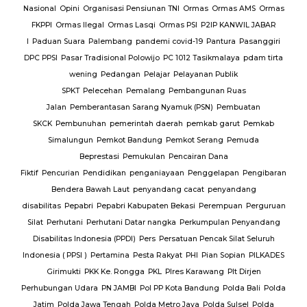
Nasional
Opini
Organisasi Pensiunan TNI
Ormas
Ormas AMS
Ormas
FKPPI
Ormas Ilegal
Ormas Lasqi
Ormas PSI
P2IP KANWIL JABAR
I
Paduan Suara
Palembang
pandemi covid-19
Pantura
Pasanggiri
DPC PPSI
Pasar Tradisional Polowijo
PC 1012 Tasikmalaya
pdam tirta
wening
Pedangan
Pelajar
Pelayanan Publik
SPKT
Pelecehan
Pemalang
Pembangunan Ruas
Jalan
Pemberantasan Sarang Nyamuk (PSN)
Pembuatan
SKCK
Pembunuhan
pemerintah daerah
pemkab garut
Pemkab
Simalungun
Pemkot Bandung
Pemkot Serang
Pemuda
Beprestasi
Pemukulan
Pencairan Dana
Fiktif
Pencurian
Pendidikan
penganiayaan
Penggelapan
Pengibaran
Bendera Bawah Laut
penyandang cacat
penyandang
disabilitas
Pepabri
Pepabri Kabupaten Bekasi
Perempuan
Perguruan
Silat
Perhutani
Perhutani Datar nangka
Perkumpulan Penyandang
Disabilitas Indonesia (PPDI)
Pers
Persatuan Pencak Silat Seluruh
Indonesia ( PPSI )
Pertamina
Pesta Rakyat
PHI
Pian Sopian
PILKADES
Girimukti
PKK Ke. Rongga
PKL
Plres Karawang
Plt Dirjen
Perhubungan Udara
PN JAMBI
Pol PP Kota Bandung
Polda Bali
Polda
Jatim
Polda Jawa Tengah
Polda Metro Jaya
Polda Sulsel
Polda