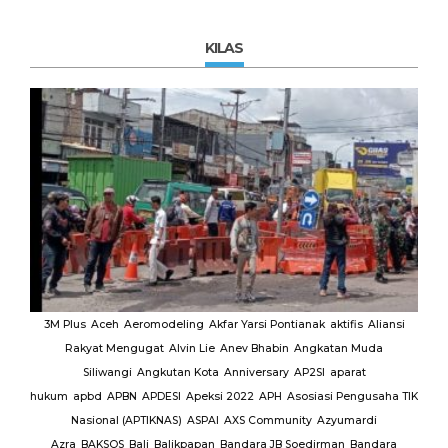
KILAS
MUI
3M Plus
Aceh
Aeromodeling
Akfar Yarsi Pontianak
aktifis
Aliansi
Rakyat Mengugat
Alvin Lie
Anev Bhabin
Angkatan Muda
Ut
Siliwangi
Angkutan Kota
Anniversary
AP2SI
aparat
M.
hukum
apbd
APBN
APDESI
Apeksi 2022
APH
Asosiasi Pengusaha TIK
K
Nasional (APTIKNAS)
ASPAI
AXS Community
Azyumardi
D
rmas
Azra
BAKSOS
Bali
Balikpapan
Bandara JB Soedirman
Bandara