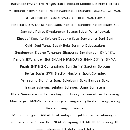
Baturube
PWDPI
PWRI
Qosidah
Repeater Mobile
Reskrim Polresta
Magelang
ridwan kamil
RS. Bhayangkara Losarang
RSUD Ciawi
RSUD
Dr. Agoesdjam
RSUD Luwuk Banggai
RSUD Luwuk
Binggai
RUPS
Rusia
Sabu Sabu
Sampah
Sangihe
Sat Intelkam
Sat
Samapta Polres Simalungun
Satgas Saber Pungli Luwuk
Binggai
Security
Sejarah Gedung Sate
Semarang
Seni
Seni
Cukil
Seni Pahat
Sepak Bola
Serambi Babussalam
Simalungun
Sidang Tahunan
Sihaporas
Simalungun
Sinjai
Situ
Parigi\
SKW
slider
Slot
SMA N 9 BANDUNG
SMAN 5 Sinjai
SMP Al
Fatah
SMP N 2 Gununghalu
Soni Salimi
Sorotan
Sorotan
Berita
Sosial
SPRI
Stadion Nasional Sport Complex
Panasonic
Stunting
Suap
Sukabumi
Suku Bangsa
Suku
Bansa
Sulawesi Selatan
Sulawesi Utara
Sumatera
Utara
Summarecon
Taman Anggur Ponjay
Taman Fitnes
Tambang
Mas Ilegal
TAMPAK
Tanah Longsor
Tangerang Selatan
Tanggerang
Selatan
Tanggul Sungai
Pemali
Tangsel
TAPLAI
Tasikmalaya
Tegal
tempat pembuangan
sampah
Teuku Umar
TNI
TNI AL Ketapang
TNI AU
TNI Ketapang
TNI
Lanud Sulaiman
TNI-Polri
Togel
Tokoh