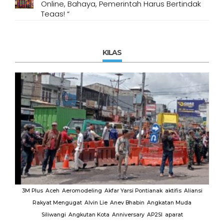
Online, Bahaya, Pemerintah Harus Bertindak
Tegas! “
KILAS
MUI
3M Plus
Aceh
Aeromodeling
Akfar Yarsi Pontianak
aktifis
Aliansi
Rakyat Mengugat
Alvin Lie
Anev Bhabin
Angkatan Muda
Ut
Siliwangi
Angkutan Kota
Anniversary
AP2SI
aparat