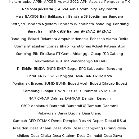
M.
hukum
apbd
APBN
APDESI
Apeksi 2022
APH
Asosiasi Pengusaha TIK
K
Nasional (APTIKNAS)
ASPAI
AXS Community
Azyumardi
D
rmas
Azra
BAKSOS
Bali
Balikpapan
Bandara JB Soedirman
Bandara
Te
BAR
Kertajati
Bandara Ngloram
Bandara Wiriadinata
bandung
Bandung
giri
Barat
Banjir
BANK BJB
Banten
BAZNAZ
BAZNAZ
tirta
Bandung
Bekasi
Belantara Ampuh Indonesia
Bencana Alama
Berita
Utama
Bhabinkamtibmas
Bhabinkamtibmas Polsek Patean
Bibir
Sumbing
BIN
Biro Jasa PT Gema Airlangga Group
BJB Cabang
Tasikmalaya
BJB Unit Rancabango
BK DPD
ab
RI
BkkBn
BKSDA
BNPB
BNSP
Bogor
BPD Kabupaten Bandung
Barat
BPJS Luwuk Banggai
BPKP
BPN
BPOM Kota
Pontianak
Brebes
BUMD
BUMN
Bupati Aceh
Bupati Cilacap
Bupati
baran
Sampang
Cianjur
Covid-19
CTKI
Curanmor
CV MU
CV
NAP
CVNAP
Dalmas
DAMKAR
Dandim
Dandim
uruan
0509
danlanud
Danramil
Danramil 01 Tambun
Danramil
dang
Pebayuran
Darya Dugina
Daur Ulang
ruh
Sampah
DBD
DEMAK
Demo
Demplot Bios 44
Depok
Deputi II Staf
KADES
Presiden
Desa Binaan
Desa Body
Desa Cicangkang Girang
desa
cihikeu
Desa Cilaku
Desa Citalem
Desa Girimukti
Desa Jawa