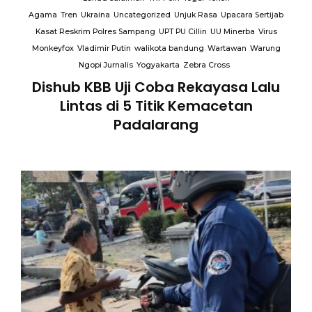
Agama
Tren
Ukraina
Uncategorized
Unjuk Rasa
Upacara Sertijab
Kasat Reskrim Polres Sampang
UPT PU Cillin
UU Minerba
Virus
Monkeyfox
Vladimir Putin
walikota bandung
Wartawan
Warung
Ngopi Jurnalis
Yogyakarta
Zebra Cross
Dishub KBB Uji Coba Rekayasa Lalu
Lintas di 5 Titik Kemacetan
Padalarang