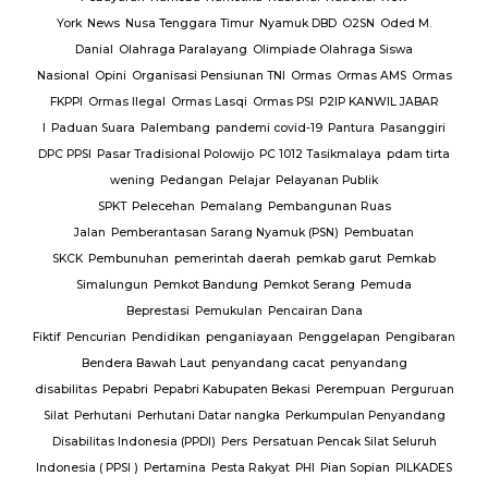
York
News
Nusa Tenggara Timur
Nyamuk DBD
O2SN
Oded M.
Danial
Olahraga Paralayang
Olimpiade Olahraga Siswa
Nasional
Opini
Organisasi Pensiunan TNI
Ormas
Ormas AMS
Ormas
FKPPI
Ormas Ilegal
Ormas Lasqi
Ormas PSI
P2IP KANWIL JABAR
I
Paduan Suara
Palembang
pandemi covid-19
Pantura
Pasanggiri
DPC PPSI
Pasar Tradisional Polowijo
PC 1012 Tasikmalaya
pdam tirta
wening
Pedangan
Pelajar
Pelayanan Publik
SPKT
Pelecehan
Pemalang
Pembangunan Ruas
Jalan
Pemberantasan Sarang Nyamuk (PSN)
Pembuatan
SKCK
Pembunuhan
pemerintah daerah
pemkab garut
Pemkab
Simalungun
Pemkot Bandung
Pemkot Serang
Pemuda
Beprestasi
Pemukulan
Pencairan Dana
Fiktif
Pencurian
Pendidikan
penganiayaan
Penggelapan
Pengibaran
Bendera Bawah Laut
penyandang cacat
penyandang
disabilitas
Pepabri
Pepabri Kabupaten Bekasi
Perempuan
Perguruan
Silat
Perhutani
Perhutani Datar nangka
Perkumpulan Penyandang
Disabilitas Indonesia (PPDI)
Pers
Persatuan Pencak Silat Seluruh
Indonesia ( PPSI )
Pertamina
Pesta Rakyat
PHI
Pian Sopian
PILKADES