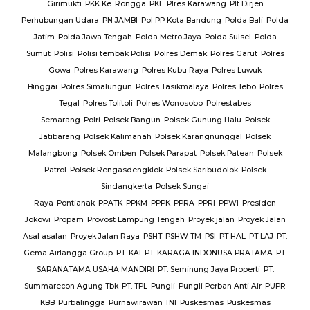
Girimukti
PKK Ke. Rongga
PKL
Plres Karawang
Plt Dirjen
Perhubungan Udara
PN JAMBI
Pol PP Kota Bandung
Polda Bali
Polda
Jatim
Polda Jawa Tengah
Polda Metro Jaya
Polda Sulsel
Polda
Sumut
Polisi
Polisi tembak Polisi
Polres Demak
Polres Garut
Polres
Gowa
Polres Karawang
Polres Kubu Raya
Polres Luwuk
Binggai
Polres Simalungun
Polres Tasikmalaya
Polres Tebo
Polres
Tegal
Polres Tolitoli
Polres Wonosobo
Polrestabes
Semarang
Polri
Polsek Bangun
Polsek Gunung Halu
Polsek
Jatibarang
Polsek Kalimanah
Polsek Karangnunggal
Polsek
Malangbong
Polsek Omben
Polsek Parapat
Polsek Patean
Polsek
Patrol
Polsek Rengasdengklok
Polsek Saribudolok
Polsek
Sindangkerta
Polsek Sungai
Raya
Pontianak
PPATK
PPKM
PPPK
PPRA
PPRI
PPWI
Presiden
Jokowi
Propam
Provost Lampung Tengah
Proyek jalan
Proyek Jalan
Asal asalan
Proyek Jalan Raya
PSHT
PSHW TM
PSI
PT HAL
PT LAJ
PT.
Gema Airlangga Group
PT. KAI
PT. KARAGA INDONUSA PRATAMA
PT.
SARANATAMA USAHA MANDIRI
PT. Seminung Jaya Properti
PT.
Summarecon Agung Tbk
PT. TPL
Pungli
Pungli Perban Anti Air
PUPR
KBB
Purbalingga
Purnawirawan TNI
Puskesmas
Puskesmas