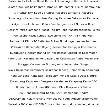
ijab
Jabar
Kadisdik Jawa Barat
Kadisdik Simalungun
Kadisdik Sulawesi
us
Selatan
KALBAR
Kalimantan Barat
KALTIM
Kantor Hukum Ilhammudin
ng
SH
Kantor RW
Kapolda Kalbar
Kapolres Sampang
Kapolres
Simalungun
kapolri
Kapolsek Garung
Kapolsek Pebayuran
Karnaval
an
Rakyat
Kasat Intelkam Polres Simalungun
Kasat Narkoba
Kasat
Reskrim Polres Sampang
Kasat Reskrim Tebo
Kasatresnarkoba Polres
uk
Wonosobo
kasus korupsi awololong
KAT
KATAMPI
KBB
KBIH
Baiturahmi
KBLI
KBO Satlantas Polres Simalungun
kebersihan
Kec.
Pebayuran
Kecamatan Bajeng
Kecamatan Batujajar
kecamatan
bungbulang
Kecamatan Cililin
Kecamatan Cipongkor
Kecamatan
Hatonduan
Kecamatan Kendawangan
Kecamatan Purba
Kecamatan
Rongga
Kecamatan Sindangkerta
Kecamatan Sungai
Raya
Kejuaraan Paramotor
kelurahan binong
Kemacetan
Kemenag
Kota Bandung
Kenaikan Harga BBM
Kendal
Kepala Desa Mattiro
Dolangeng
Kepulauan Pangkep
Kesehatan
Ketapang
Ketua DPC
Pipabri
Ketua Umum PPRI
Kirab Obor Pospenas IX Tahun
2022
Knalpot Blong
Kodim 0207 Simalungun
Kodim
0609/Cimahi
Kolam renang
Kombes Pol Yudhi Agustinus Benyamin
Sinlaeloe SIK
Komisi IX DPR RI
konsultan
Kontraktor
Kopasgat Lanud