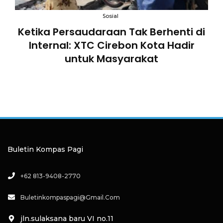
an
Sosial
B
Ketika Persaudaraan Tak Berhenti di
n
Internal: XTC Cirebon Kota Hadir
untuk Masyarakat
an
a
Buletin Kompas Pagi
+62 813-9408-2770
Buletinkompaspagi@gmail.com
jln.sulaksana baru VI no.11