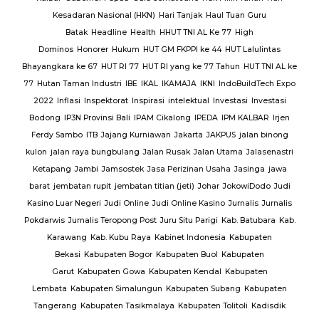
RSUD
Kesadaran Nasional (HKN)
Hari Tanjak
Haul Tuan Guru
Batak
Headline
Health
HHUT TNI AL Ke 77
High
Sat
Dominos
Honorer
Hukum
HUT GM FKPPI ke 44
HUT Lalulintas
Bhayangkara ke 67
HUT RI 77
HUT RI yang ke 77 Tahun
HUT TNI AL ke
i
77
Hutan Taman Industri
IBE
IKAL
IKAMAJA
IKNI
IndoBuildTech Expo
2022
Inflasi
Inspektorat
Inspirasi
intelektual
Investasi
Investasi
itu
Bodong
IP3N Provinsi Bali
IPAM Cikalong
IPEDA
IPM KALBAR
Irjen
 Al
Ferdy Sambo
ITB
Jajang Kurniawan
Jakarta
JAKPUS
jalan binong
kulon
jalan raya bungbulang
Jalan Rusak
Jalan Utama
Jalasenastri
Ketapang
Jambi
Jamsostek
Jasa Perizinan Usaha
Jasinga
jawa
barat
jembatan rupit
jembatan titian (jeti)
Johar
JokowiDodo
Judi
Kasino Luar Negeri
Judi Online
Judi Online Kasino
Jurnalis
Jurnalis
ang
Pokdarwis
Jurnalis Teropong Post
Juru Situ Parigi
Kab. Batubara
Kab.
rang
Karawang
Kab. Kubu Raya
Kabinet Indonesia
Kabupaten
Bekasi
Kabupaten Bogor
Kabupaten Buol
Kabupaten
gan
Garut
Kabupaten Gowa
Kabupaten Kendal
Kabupaten
g
TNI
Lembata
Kabupaten Simalungun
Kabupaten Subang
Kabupaten
Tangerang
Kabupaten Tasikmalaya
Kabupaten Tolitoli
Kadisdik