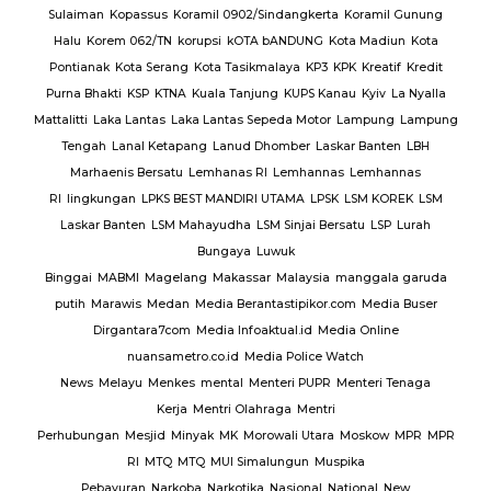
Sulaiman
Kopassus
Koramil 0902/Sindangkerta
Koramil Gunung
Halu
Korem 062/TN
korupsi
kOTA bANDUNG
Kota Madiun
Kota
Pontianak
Kota Serang
Kota Tasikmalaya
KP3
KPK
Kreatif
Kredit
Purna Bhakti
KSP
KTNA
Kuala Tanjung
KUPS Kanau
Kyiv
La Nyalla
Mattalitti
Laka Lantas
Laka Lantas Sepeda Motor
Lampung
Lampung
Tengah
Lanal Ketapang
Lanud Dhomber
Laskar Banten
LBH
Marhaenis Bersatu
Lemhanas RI
Lemhannas
Lemhannas
RI
lingkungan
LPKS BEST MANDIRI UTAMA
LPSK
LSM KOREK
LSM
Laskar Banten
LSM Mahayudha
LSM Sinjai Bersatu
LSP
Lurah
Bungaya
Luwuk
Binggai
MABMI
Magelang
Makassar
Malaysia
manggala garuda
putih
Marawis
Medan
Media Berantastipikor.com
Media Buser
Dirgantara7com
Media Infoaktual.id
Media Online
nuansametro.co.id
Media Police Watch
News
Melayu
Menkes
mental
Menteri PUPR
Menteri Tenaga
Kerja
Mentri Olahraga
Mentri
Perhubungan
Mesjid
Minyak
MK
Morowali Utara
Moskow
MPR
MPR
RI
MTQ
MTQ
MUI Simalungun
Muspika
Pebayuran
Narkoba
Narkotika
Nasional
National
New