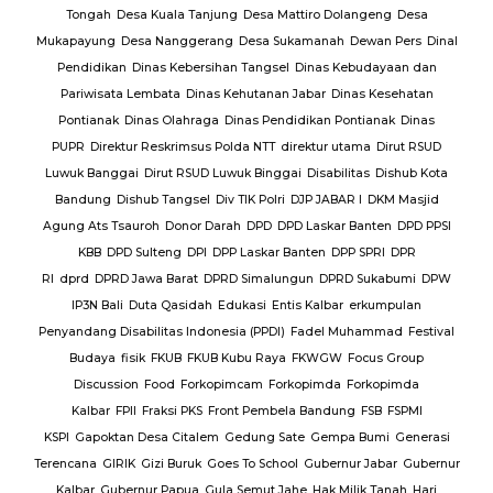
Polda
Tongah
Desa Kuala Tanjung
Desa Mattiro Dolangeng
Desa
da
Mukapayung
Desa Nanggerang
Desa Sukamanah
Dewan Pers
Dinal
lres
Pendidikan
Dinas Kebersihan Tangsel
Dinas Kebudayaan dan
Pariwisata Lembata
Dinas Kehutanan Jabar
Dinas Kesehatan
lres
Pontianak
Dinas Olahraga
Dinas Pendidikan Pontianak
Dinas
PUPR
Direktur Reskrimsus Polda NTT
direktur utama
Dirut RSUD
k
Luwuk Banggai
Dirut RSUD Luwuk Binggai
Disabilitas
Dishub Kota
k
Bandung
Dishub Tangsel
Div TIK Polri
DJP JABAR I
DKM Masjid
lsek
Agung Ats Tsauroh
Donor Darah
DPD
DPD Laskar Banten
DPD PPSI
KBB
DPD Sulteng
DPI
DPP Laskar Banten
DPP SPRI
DPR
RI
dprd
DPRD Jawa Barat
DPRD Simalungun
DPRD Sukabumi
DPW
en
IP3N Bali
Duta Qasidah
Edukasi
Entis Kalbar
erkumpulan
Jalan
Penyandang Disabilitas Indonesia (PPDI)
Fadel Muhammad
Festival
AJ
PT.
Budaya
fisik
FKUB
FKUB Kubu Raya
FKWGW
Focus Group
A
PT.
Discussion
Food
Forkopimcam
Forkopimda
Forkopimda
T.
Kalbar
FPII
Fraksi PKS
Front Pembela Bandung
FSB
FSPMI
PUPR
KSPI
Gapoktan Desa Citalem
Gedung Sate
Gempa Bumi
Generasi
s
Terencana
GIRIK
Gizi Buruk
Goes To School
Gubernur Jabar
Gubernur
esta
Kalbar
Gubernur Papua
Gula Semut Jahe
Hak Milik Tanah
Hari