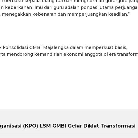
ni berbakti kepada orang tua dan menghormati guru-guru yan
an keberkahan ilmu dari guru adalah pondasi utama perjuang
am menegakkan kebenaran dan memperjuangkan keadilan,”
ak konsolidasi GMBI Majalengka dalam memperkuat basis,
rta mendorong kemandirian ekonomi anggota di era transform
nisasi (KPO) LSM GMBI Gelar Diklat Transformasi