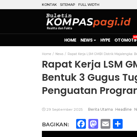
KONTAK
SITEMAP
FULL WIDTH
HOME
NEWS
HYPE
OTOMOTIF
Home
News
Rapat Kerja LSM GMBI Distrik Majalengka:
Rapat Kerja LSM GM
Bentuk 3 Gugus Tu
Penguatan Progr
29 September 2025
Berita Utama
Headline
N
Facebook
Mastod
Emai
Sh
BAGIKAN: