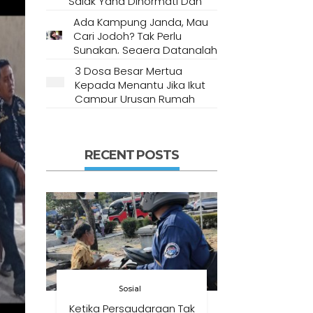
Salak Yang Dihormati Dan
Dianggap Tempat Suci Oleh
Ada Kampung Janda, Mau
Masyarakat Setempat
Cari Jodoh? Tak Perlu
Sungkan, Segera Datanglah
Ke Desa Ini
3 Dosa Besar Mertua
Kepada Menantu Jika Ikut
Campur Urusan Rumah
Tangga
RECENT POSTS
Sosial
Ketika Persaudaraan Tak