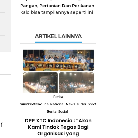
Pangan, Pertanian Dan Perikanan
kalo bisa tampilannya seperti ini
ARTIKEL LAINNYA
Berita
Berit
slider
Sorotan
Utama
Sorotan
Headline
National
News
slider
Sorotan
Utama
Sorotan
Headline
Nation
Berita
Sosial
Berita
So
DPP XTC
DPP XTC Indonesia : “Akan
Terkait “XTC 
r
 dengan
Kami Tindak Tegas Bagi
Ketua Dewan 
Peran
Organisasi yang
“Penggunaan N