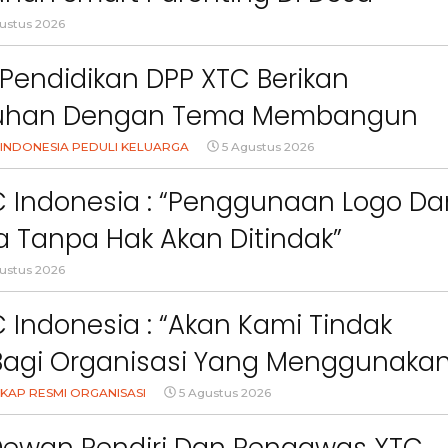
ct
Pemkab Bandung Barat
Orang Tua dalam M
uang KBB
ustus 2026
Kesehatan Anak di Era
Pendidikan DPP XTC Berikan
uhan Dengan Tema Membangun
Orang Tua Dalam Menjaga
INDONESIA PEDULI KELUARGA
5 Agustus 2026
an Anak Di Era Digital
C Indonesia : “Penggunaan Logo Da
 Tanpa Hak Akan Ditindak”
ustus 2026
 Indonesia : “Akan Kami Tindak
Bagi Organisasi Yang Menggunaka
Logo, Warna, Bendera Dan Slogan
KAP RESMI ORGANISASI
5 Agustus 2026
npa Izin”
Dewan Pendiri Dan Pengawas XTC