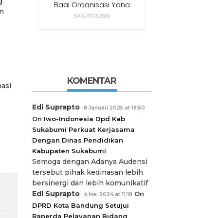
g
Bagi Organisasi Yang
an
Menggunakan Nama,
5 AGUSTUS 2026
Logo, Warna, Bendera
Dan Slogan Kami Tanpa
Izin”
KOMENTAR
asi
Edi Suprapto
8 Januari 2025 at 18:50
On
Iwo-Indonesia Dpd Kab
Sukabumi Perkuat Kerjasama
Dengan Dinas Pendidikan
Kabupaten Sukabumi
Semoga dengan Adanya Audensi
tersebut pihak kedinasan lebih
bersinergi dan lebih komunikatif
Edi Suprapto
On
4 Mei 2024 at 11:18
DPRD Kota Bandung Setujui
Raperda Pelayanan Bidang