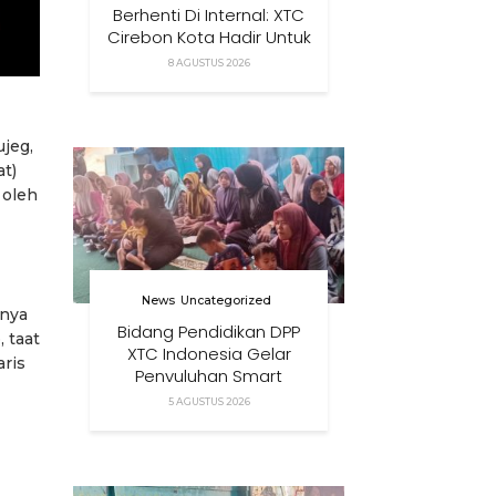
Berhenti Di Internal: XTC
Cirebon Kota Hadir Untuk
Masyarakat
8 AGUSTUS 2026
jeg,
at)
 oleh
News
Uncategorized
gnya
Bidang Pendidikan DPP
 taat
XTC Indonesia Gelar
ris
Penyuluhan Smart
Parenting Di Desa
5 AGUSTUS 2026
Cihanjuang KBB