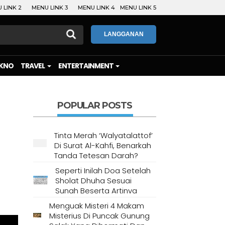
 LINK 2
MENU LINK 3
MENU LINK 4
MENU LINK 5
LANGGANAN
KNO
TRAVEL
ENTERTAINMENT
POPULAR POSTS
Tinta Merah ‘Walyatalattof’
Di Surat Al-Kahfi, Benarkah
Tanda Tetesan Darah?
Seperti Inilah Doa Setelah
Sholat Dhuha Sesuai
Sunah Beserta Artinya
Menguak Misteri 4 Makam
Misterius Di Puncak Gunung