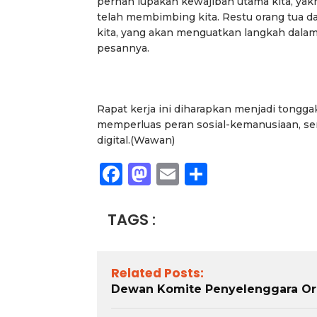
pernah lupakan kewajiban utama kita, yak
telah membimbing kita. Restu orang tua d
kita, yang akan menguatkan langkah dal
pesannya.
Rapat kerja ini diharapkan menjadi tongg
memperluas peran sosial-kemanusiaan, se
digital.(Wawan)
Facebook
Mastodon
Email
Share
TAGS :
Related Posts:
Dewan Komite Penyelenggara Orga