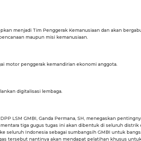
iapkan menjadi Tim Penggerak Kemanusiaan dan akan bergab
ebencanaan maupun misi kemanusiaan.
ai motor penggerak kemandirian ekonomi anggota.
ankan digitalisasi lembaga.
si DPP LSM GMBI, Ganda Permana, SH, menegaskan pentingny
tara tiga gugus tugas ini akan dibentuk di seluruh distrik 
 ke seluruh Indonesia sebagai sumbangsih GMBI untuk bangs
as tersebut nantinya akan mendapat pelatihan khusus untu