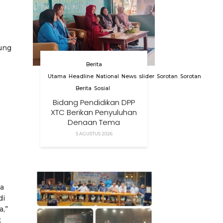
ung
Berita
Utama
Headline
National
News
slider
Sorotan
Sorotan
Berita
Sosial
Bidang Pendidikan DPP
XTC Berikan Penyuluhan
Dengan Tema
Membangun Peran
5 AGUSTUS 2026
Orang Tua Dalam
Menjaga Kesehatan
Anak Di Era Digital
a
di
a,”
k