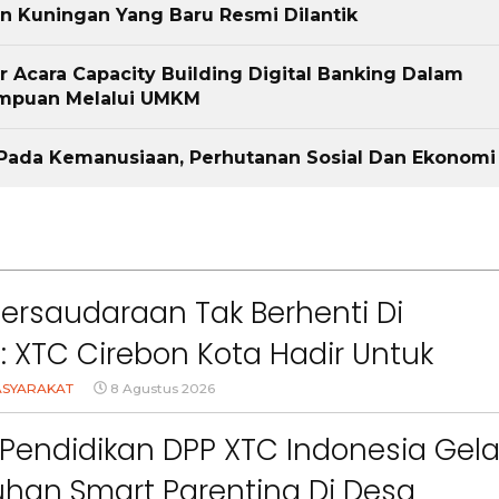
n Kuningan Yang Baru Resmi Dilantik
 Acara Capacity Building Digital Banking Dalam
mpuan Melalui UMKM
 Pada Kemanusiaan, Perhutanan Sosial Dan Ekonomi
Persaudaraan Tak Berhenti Di
l: XTC Cirebon Kota Hadir Untuk
Berita
Berita
Sorotan
Utama
Sorotan
Headline
National
News
Sorotan
Sorotan
Utama
Headline
National
News
akat
ASYARAKAT
8 Agustus 2026
Berita
Berita
Sosial
6–
Empat Tahun Janji Membeku,
Bidang Pendidikan 
Pendidikan DPP XTC Indonesia Gela
Sawah Rusak: Ahli Waris
Berikan Penyuluhan
i
Tagih Tanggung Jawab
Tema Membangun 
han Smart Parenting Di Desa