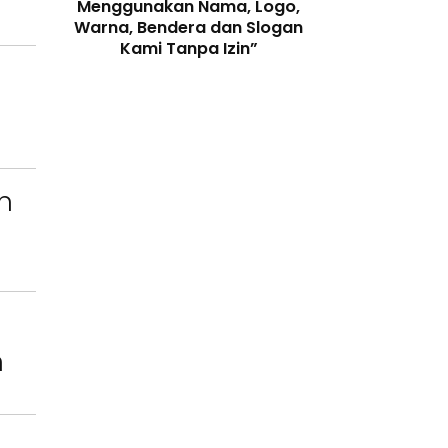
enjaga
Menggunakan Nama, Logo,
Telah Melangga
 Digital
Warna, Bendera dan Slogan
Perundang-
Kami Tanpa Izin”
n
n