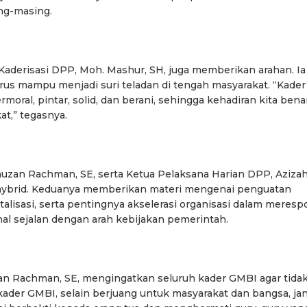
ng-masing.
Kaderisasi DPP, Moh. Mashur, SH, juga memberikan arahan. Ia
s mampu menjadi suri teladan di tengah masyarakat. “Kader
moral, pintar, solid, dan berani, sehingga kehadiran kita bena
t,” tegasnya.
uzan Rachman, SE, serta Ketua Pelaksana Harian DPP, Aziza
ara hybrid. Keduanya memberikan materi mengenai penguatan
talisasi, serta pentingnya akselerasi organisasi dalam meresp
nal sejalan dengan arah kebijakan pemerintah.
n Rachman, SE, mengingatkan seluruh kader GMBI agar tida
kader GMBI, selain berjuang untuk masyarakat dan bangsa, ja