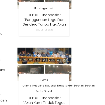
Uncategorized
DPP XTC Indonesia :
“Penggunaan Logo Dan
Bendera Tanpa Hak Akan
Ditindak”
5 AGUSTUS 2026
r-
h
ons
Berita
Utama
Headline
National
News
slider
Sorotan
Sorotan
Berita
Sosial
k
DPP XTC Indonesia :
ngan
“Akan Kami Tindak Tegas