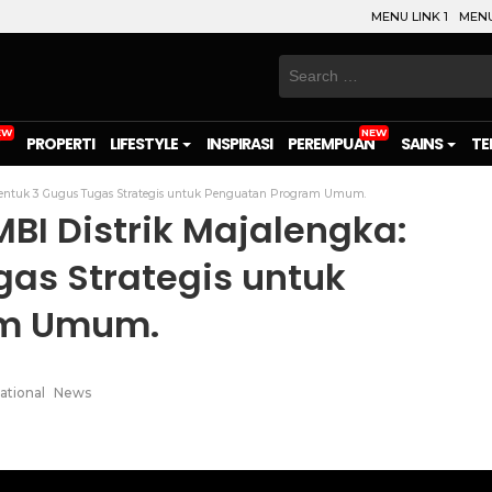
MENU LINK 1
MENU
Search
for:
PROPERTI
LIFESTYLE
INSPIRASI
PEREMPUAN
SAINS
TE
 Bentuk 3 Gugus Tugas Strategis untuk Penguatan Program Umum.
BI Distrik Majalengka:
gas Strategis untuk
am Umum.
ational
News
on
l
are