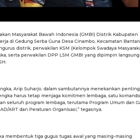
akan Masyarakat Bawah Indonesia (GMBI) Distrik Kabupaten
Kerja di Gedung Serba Guna Desa Cinambo, Kecamatan Bantaru
 pengurus distrik, perwakilan KSM (Kelompok Swadaya Masyarak
ka, serta perwakilan DPP LSM GMBI yang dipimpin langsung
SH.
engka, Arip Suharjo, dalam sambutannya menekankan pentin
alengka harus tetap menjaga komitmen lembaga, satu komando,
nkan seluruh program lembaga, terutama Program Umum dan Ga
 AD/ART dan Peraturan Organisasi,” tegasnya.
ngka membentuk tiga gugus tugas awal yang masing-masing