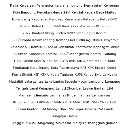
Raya
Kejuaraan Paramotor
kelurahan binong
Kemacetan
Kemenag
Kota Bandung
Kenaikan Harga BBM
Kendal
Kepala Desa Mattiro
Dolangeng
Kepulauan Pangkep
Kesehatan
Ketapang
Ketua DPC
Pipabri
Ketua Umum PPRI
Kirab Obor Pospenas IX Tahun
2022
Knalpot Blong
Kodim 0207 Simalungun
Kodim
0609/Cimahi
Kolam renang
Kombes Pol Yudhi Agustinus Benyamin
Sinlaeloe SIK
Komisi IX DPR RI
konsultan
Kontraktor
Kopasgat Lanud
Sulaiman
Kopassus
Koramil 0902/Sindangkerta
Koramil Gunung
Halu
Korem 062/TN
korupsi
kOTA bANDUNG
Kota Madiun
Kota
Pontianak
Kota Serang
Kota Tasikmalaya
KP3
KPK
Kreatif
Kredit
Purna Bhakti
KSP
KTNA
Kuala Tanjung
KUPS Kanau
Kyiv
La Nyalla
Mattalitti
Laka Lantas
Laka Lantas Sepeda Motor
Lampung
Lampung
Tengah
Lanal Ketapang
Lanud Dhomber
Laskar Banten
LBH
Marhaenis Bersatu
Lemhanas RI
Lemhannas
Lemhannas
RI
lingkungan
LPKS BEST MANDIRI UTAMA
LPSK
LSM KOREK
LSM
Laskar Banten
LSM Mahayudha
LSM Sinjai Bersatu
LSP
Lurah
Bungaya
Luwuk
Binggai
MABMI
Magelang
Makassar
Malaysia
manggala garuda