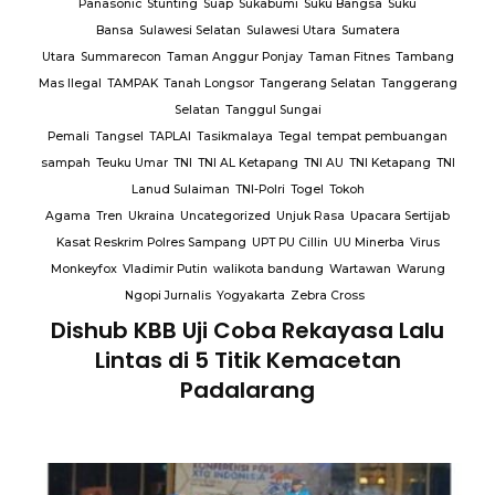
Panasonic
Stunting
Suap
Sukabumi
Suku Bangsa
Suku
Bansa
Sulawesi Selatan
Sulawesi Utara
Sumatera
Utara
Summarecon
Taman Anggur Ponjay
Taman Fitnes
Tambang
Mas Ilegal
TAMPAK
Tanah Longsor
Tangerang Selatan
Tanggerang
Selatan
Tanggul Sungai
Pemali
Tangsel
TAPLAI
Tasikmalaya
Tegal
tempat pembuangan
sampah
Teuku Umar
TNI
TNI AL Ketapang
TNI AU
TNI Ketapang
TNI
Lanud Sulaiman
TNI-Polri
Togel
Tokoh
Agama
Tren
Ukraina
Uncategorized
Unjuk Rasa
Upacara Sertijab
Kasat Reskrim Polres Sampang
UPT PU Cillin
UU Minerba
Virus
Monkeyfox
Vladimir Putin
walikota bandung
Wartawan
Warung
Ngopi Jurnalis
Yogyakarta
Zebra Cross
Dishub KBB Uji Coba Rekayasa Lalu
Lintas di 5 Titik Kemacetan
Padalarang