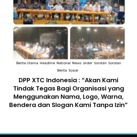
an
Berita Utama
Headline
National
News
slider
Sorotan
Sorotan
B
Berita
Sosial
an
DPP XTC Indonesia : “Akan Kami
Tindak Tegas Bagi Organisasi yang
D
lam
Menggunakan Nama, Logo, Warna,
Te
Bendera dan Slogan Kami Tanpa Izin”