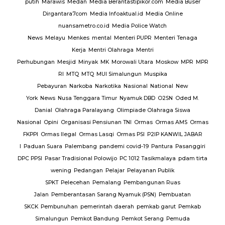
putih
Marawis
Medan
Media Berantastipikor.com
Media Buser
Dirgantara7com
Media Infoaktual.id
Media Online
nuansametro.co.id
Media Police Watch
News
Melayu
Menkes
mental
Menteri PUPR
Menteri Tenaga
Kerja
Mentri Olahraga
Mentri
Perhubungan
Mesjid
Minyak
MK
Morowali Utara
Moskow
MPR
MPR
RI
MTQ
MTQ
MUI Simalungun
Muspika
Pebayuran
Narkoba
Narkotika
Nasional
National
New
York
News
Nusa Tenggara Timur
Nyamuk DBD
O2SN
Oded M.
Danial
Olahraga Paralayang
Olimpiade Olahraga Siswa
Nasional
Opini
Organisasi Pensiunan TNI
Ormas
Ormas AMS
Ormas
FKPPI
Ormas Ilegal
Ormas Lasqi
Ormas PSI
P2IP KANWIL JABAR
I
Paduan Suara
Palembang
pandemi covid-19
Pantura
Pasanggiri
DPC PPSI
Pasar Tradisional Polowijo
PC 1012 Tasikmalaya
pdam tirta
wening
Pedangan
Pelajar
Pelayanan Publik
SPKT
Pelecehan
Pemalang
Pembangunan Ruas
Jalan
Pemberantasan Sarang Nyamuk (PSN)
Pembuatan
SKCK
Pembunuhan
pemerintah daerah
pemkab garut
Pemkab
Simalungun
Pemkot Bandung
Pemkot Serang
Pemuda