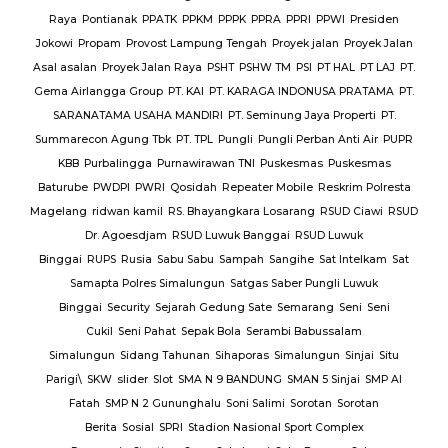
Raya
Pontianak
PPATK
PPKM
PPPK
PPRA
PPRI
PPWI
Presiden
Jokowi
Propam
Provost Lampung Tengah
Proyek jalan
Proyek Jalan
Asal asalan
Proyek Jalan Raya
PSHT
PSHW TM
PSI
PT HAL
PT LAJ
PT.
Gema Airlangga Group
PT. KAI
PT. KARAGA INDONUSA PRATAMA
PT.
SARANATAMA USAHA MANDIRI
PT. Seminung Jaya Properti
PT.
Summarecon Agung Tbk
PT. TPL
Pungli
Pungli Perban Anti Air
PUPR
KBB
Purbalingga
Purnawirawan TNI
Puskesmas
Puskesmas
Baturube
PWDPI
PWRI
Qosidah
Repeater Mobile
Reskrim Polresta
Magelang
ridwan kamil
RS. Bhayangkara Losarang
RSUD Ciawi
RSUD
Dr. Agoesdjam
RSUD Luwuk Banggai
RSUD Luwuk
Binggai
RUPS
Rusia
Sabu Sabu
Sampah
Sangihe
Sat Intelkam
Sat
Samapta Polres Simalungun
Satgas Saber Pungli Luwuk
Binggai
Security
Sejarah Gedung Sate
Semarang
Seni
Seni
Cukil
Seni Pahat
Sepak Bola
Serambi Babussalam
Simalungun
Sidang Tahunan
Sihaporas
Simalungun
Sinjai
Situ
Parigi\
SKW
slider
Slot
SMA N 9 BANDUNG
SMAN 5 Sinjai
SMP Al
Fatah
SMP N 2 Gununghalu
Soni Salimi
Sorotan
Sorotan
Berita
Sosial
SPRI
Stadion Nasional Sport Complex