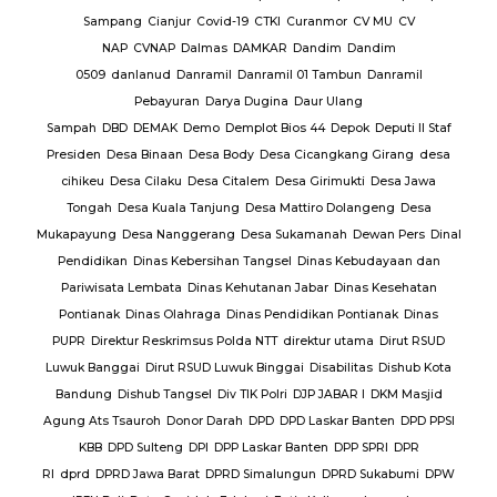
baran
Sampang
Cianjur
Covid-19
CTKI
Curanmor
CV MU
CV
NAP
CVNAP
Dalmas
DAMKAR
Dandim
Dandim
uruan
0509
danlanud
Danramil
Danramil 01 Tambun
Danramil
dang
Pebayuran
Darya Dugina
Daur Ulang
ruh
Sampah
DBD
DEMAK
Demo
Demplot Bios 44
Depok
Deputi II Staf
KADES
Presiden
Desa Binaan
Desa Body
Desa Cicangkang Girang
desa
cihikeu
Desa Cilaku
Desa Citalem
Desa Girimukti
Desa Jawa
Polda
Tongah
Desa Kuala Tanjung
Desa Mattiro Dolangeng
Desa
da
Mukapayung
Desa Nanggerang
Desa Sukamanah
Dewan Pers
Dinal
lres
Pendidikan
Dinas Kebersihan Tangsel
Dinas Kebudayaan dan
Pariwisata Lembata
Dinas Kehutanan Jabar
Dinas Kesehatan
lres
Pontianak
Dinas Olahraga
Dinas Pendidikan Pontianak
Dinas
PUPR
Direktur Reskrimsus Polda NTT
direktur utama
Dirut RSUD
k
Luwuk Banggai
Dirut RSUD Luwuk Binggai
Disabilitas
Dishub Kota
k
Bandung
Dishub Tangsel
Div TIK Polri
DJP JABAR I
DKM Masjid
lsek
Agung Ats Tsauroh
Donor Darah
DPD
DPD Laskar Banten
DPD PPSI
KBB
DPD Sulteng
DPI
DPP Laskar Banten
DPP SPRI
DPR
RI
dprd
DPRD Jawa Barat
DPRD Simalungun
DPRD Sukabumi
DPW