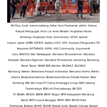
MUI
3M Plus
Aceh
Aeromodeling
Akfar Yarsi Pontianak
aktifis
Aliansi
Rakyat Mengugat
Alvin Lie
Anev Bhabin
Angkatan Muda
Ut
Siliwangi
Angkutan Kota
Anniversary
AP2SI
aparat
M.
hukum
apbd
APBN
APDESI
Apeksi 2022
APH
Asosiasi Pengusaha TIK
K
Nasional (APTIKNAS)
ASPAI
AXS Community
Azyumardi
D
rmas
Azra
BAKSOS
Bali
Balikpapan
Bandara JB Soedirman
Bandara
Te
BAR
Kertajati
Bandara Ngloram
Bandara Wiriadinata
bandung
Bandung
giri
Barat
Banjir
BANK BJB
Banten
BAZNAZ
BAZNAZ
tirta
Bandung
Bekasi
Belantara Ampuh Indonesia
Bencana Alama
Berita
Utama
Bhabinkamtibmas
Bhabinkamtibmas Polsek Patean
Bibir
Sumbing
BIN
Biro Jasa PT Gema Airlangga Group
BJB Cabang
Tasikmalaya
BJB Unit Rancabango
BK DPD
ab
RI
BkkBn
BKSDA
BNPB
BNSP
Bogor
BPD Kabupaten Bandung
Barat
BPJS Luwuk Banggai
BPKP
BPN
BPOM Kota
Pontianak
Brebes
BUMD
BUMN
Bupati Aceh
Bupati Cilacap
Bupati