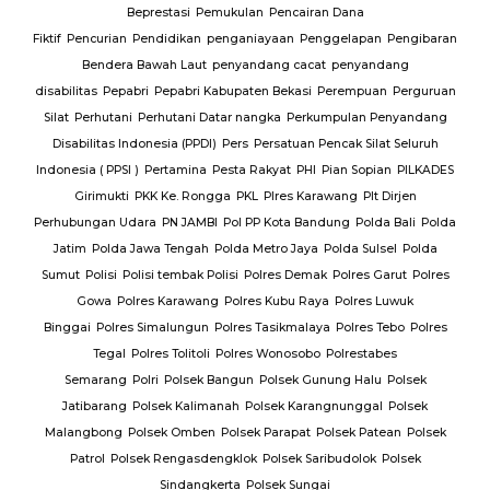
Beprestasi
Pemukulan
Pencairan Dana
Fiktif
Pencurian
Pendidikan
penganiayaan
Penggelapan
Pengibaran
Bendera Bawah Laut
penyandang cacat
penyandang
disabilitas
Pepabri
Pepabri Kabupaten Bekasi
Perempuan
Perguruan
Silat
Perhutani
Perhutani Datar nangka
Perkumpulan Penyandang
Disabilitas Indonesia (PPDI)
Pers
Persatuan Pencak Silat Seluruh
Indonesia ( PPSI )
Pertamina
Pesta Rakyat
PHI
Pian Sopian
PILKADES
Girimukti
PKK Ke. Rongga
PKL
Plres Karawang
Plt Dirjen
Perhubungan Udara
PN JAMBI
Pol PP Kota Bandung
Polda Bali
Polda
Jatim
Polda Jawa Tengah
Polda Metro Jaya
Polda Sulsel
Polda
Sumut
Polisi
Polisi tembak Polisi
Polres Demak
Polres Garut
Polres
Gowa
Polres Karawang
Polres Kubu Raya
Polres Luwuk
Binggai
Polres Simalungun
Polres Tasikmalaya
Polres Tebo
Polres
Tegal
Polres Tolitoli
Polres Wonosobo
Polrestabes
Semarang
Polri
Polsek Bangun
Polsek Gunung Halu
Polsek
Jatibarang
Polsek Kalimanah
Polsek Karangnunggal
Polsek
Malangbong
Polsek Omben
Polsek Parapat
Polsek Patean
Polsek
Patrol
Polsek Rengasdengklok
Polsek Saribudolok
Polsek
Sindangkerta
Polsek Sungai