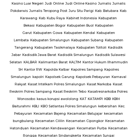
Kasino Luar Negeri
Judi Online
Judi Online Kasino
Jurnalis
Jurnalis
ang
Pokdarwis
Jurnalis Teropong Post
Juru Situ Parigi
Kab. Batubara
Kab.
rang
Karawang
Kab. Kubu Raya
Kabinet Indonesia
Kabupaten
Bekasi
Kabupaten Bogor
Kabupaten Buol
Kabupaten
gan
Garut
Kabupaten Gowa
Kabupaten Kendal
Kabupaten
g
TNI
Lembata
Kabupaten Simalungun
Kabupaten Subang
Kabupaten
Tangerang
Kabupaten Tasikmalaya
Kabupaten Tolitoli
Kadisdik
ijab
Jabar
Kadisdik Jawa Barat
Kadisdik Simalungun
Kadisdik Sulawesi
us
Selatan
KALBAR
Kalimantan Barat
KALTIM
Kantor Hukum Ilhammudin
ng
SH
Kantor RW
Kapolda Kalbar
Kapolres Sampang
Kapolres
Simalungun
kapolri
Kapolsek Garung
Kapolsek Pebayuran
Karnaval
an
Rakyat
Kasat Intelkam Polres Simalungun
Kasat Narkoba
Kasat
Reskrim Polres Sampang
Kasat Reskrim Tebo
Kasatresnarkoba Polres
uk
Wonosobo
kasus korupsi awololong
KAT
KATAMPI
KBB
KBIH
Baiturahmi
KBLI
KBO Satlantas Polres Simalungun
kebersihan
Kec.
Pebayuran
Kecamatan Bajeng
Kecamatan Batujajar
kecamatan
bungbulang
Kecamatan Cililin
Kecamatan Cipongkor
Kecamatan
Hatonduan
Kecamatan Kendawangan
Kecamatan Purba
Kecamatan
Rongga
Kecamatan Sindangkerta
Kecamatan Sungai