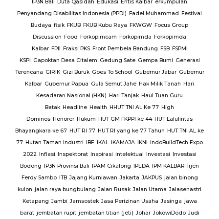
en
IP3N Bali
Duta Qasidah
Edukasi
Entis Kalbar
erkumpulan
Jalan
Penyandang Disabilitas Indonesia (PPDI)
Fadel Muhammad
Festival
AJ
PT.
Budaya
fisik
FKUB
FKUB Kubu Raya
FKWGW
Focus Group
A
PT.
Discussion
Food
Forkopimcam
Forkopimda
Forkopimda
T.
Kalbar
FPII
Fraksi PKS
Front Pembela Bandung
FSB
FSPMI
PUPR
KSPI
Gapoktan Desa Citalem
Gedung Sate
Gempa Bumi
Generasi
s
Terencana
GIRIK
Gizi Buruk
Goes To School
Gubernur Jabar
Gubernur
esta
Kalbar
Gubernur Papua
Gula Semut Jahe
Hak Milik Tanah
Hari
RSUD
Kesadaran Nasional (HKN)
Hari Tanjak
Haul Tuan Guru
Batak
Headline
Health
HHUT TNI AL Ke 77
High
Sat
Dominos
Honorer
Hukum
HUT GM FKPPI ke 44
HUT Lalulintas
Bhayangkara ke 67
HUT RI 77
HUT RI yang ke 77 Tahun
HUT TNI AL ke
i
77
Hutan Taman Industri
IBE
IKAL
IKAMAJA
IKNI
IndoBuildTech Expo
2022
Inflasi
Inspektorat
Inspirasi
intelektual
Investasi
Investasi
itu
Bodong
IP3N Provinsi Bali
IPAM Cikalong
IPEDA
IPM KALBAR
Irjen
 Al
Ferdy Sambo
ITB
Jajang Kurniawan
Jakarta
JAKPUS
jalan binong
kulon
jalan raya bungbulang
Jalan Rusak
Jalan Utama
Jalasenastri
Ketapang
Jambi
Jamsostek
Jasa Perizinan Usaha
Jasinga
jawa
barat
jembatan rupit
jembatan titian (jeti)
Johar
JokowiDodo
Judi