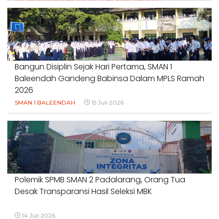
#PEMKABBANDUNGBARAT #LINGKUNGANHIDUP
#HAKPETANI #KEADILANUNTUKPETANI
#NORMALISASISALURAN #IRIGASIRUSAK
#DUGAANPENCEMARAN #AKUNTABILITASPEMERINTAH
18 Juli 2026
Bangun Disiplin Sejak Hari Pertama, SMAN 1
Baleendah Gandeng Babinsa Dalam MPLS Ramah
2026
SMAN 1 BALEENDAH
15 Juli 2026
Polemik SPMB SMAN 2 Padalarang, Orang Tua
Desak Transparansi Hasil Seleksi MBK
14 Juli 2026