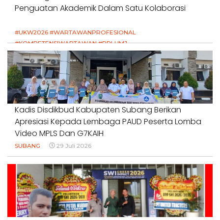
Penguatan Akademik Dalam Satu Kolaborasi
#UKW2026 #WARTAWANPROFESIONAL
#KOMPETENSIWARTAWAN #RPLUMJ
#PENDIDIKANWARTAWAN #SWINASIONAL #SWIJABAR
1 Agustus 2026
Kadis Disdikbud Kabupaten Subang Berikan
Apresiasi Kepada Lembaga PAUD Peserta Lomba
Video MPLS Dan G7KAIH
SUBANG
29 Juli 2026