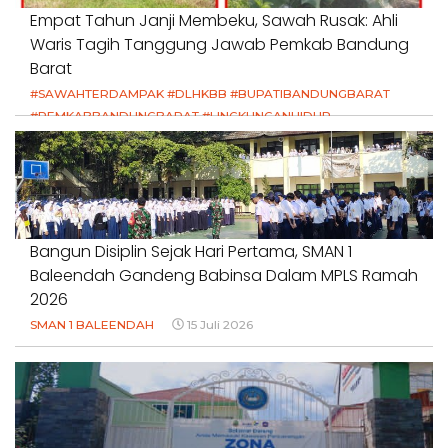
Empat Tahun Janji Membeku, Sawah Rusak: Ahli
Waris Tagih Tanggung Jawab Pemkab Bandung
Barat
#SAWAHTERDAMPAK #DLHKBB #BUPATIBANDUNGBARAT
#PEMKABBANDUNGBARAT #LINGKUNGANHIDUP
#HAKPETANI #KEADILANUNTUKPETANI
#NORMALISASISALURAN #IRIGASIRUSAK
#DUGAANPENCEMARAN #AKUNTABILITASPEMERINTAH
18 Juli 2026
Bangun Disiplin Sejak Hari Pertama, SMAN 1
Baleendah Gandeng Babinsa Dalam MPLS Ramah
2026
SMAN 1 BALEENDAH
15 Juli 2026