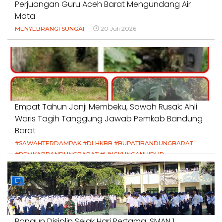
Perjuangan Guru Aceh Barat Mengundang Air
Mata
MENYEBRANGI SUNGAI
20 Juli 2026
Empat Tahun Janji Membeku, Sawah Rusak: Ahli
Waris Tagih Tanggung Jawab Pemkab Bandung
Barat
#SAWAHTERDAMPAK #DLHKBB #BUPATIBANDUNGBARAT
#PEMKABBANDUNGBARAT #LINGKUNGANHIDUP
#HAKPETANI #KEADILANUNTUKPETANI
#NORMALISASISALURAN #IRIGASIRUSAK
#DUGAANPENCEMARAN #AKUNTABILITASPEMERINTAH
18 Juli 2026
Bangun Disiplin Sejak Hari Pertama, SMAN 1