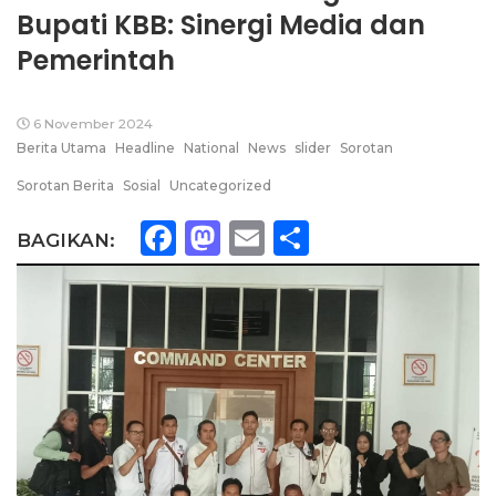
Bupati KBB: Sinergi Media dan
Pemerintah
6 November 2024
Berita Utama
Headline
National
News
slider
Sorotan
Sorotan Berita
Sosial
Uncategorized
Facebook
Mastodon
Email
Share
BAGIKAN: