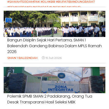
#SAWAHTERDAMPAK #DLHKBB #BUPATIBANDUNGBARAT
#PEMKABBANDUNGBARAT #LINGKUNGANHIDUP
#HAKPETANI #KEADILANUNTUKPETANI
#NORMALISASISALURAN #IRIGASIRUSAK
#DUGAANPENCEMARAN #AKUNTABILITASPEMERINTAH
18 Juli 2026
Bangun Disiplin Sejak Hari Pertama, SMAN 1
Baleendah Gandeng Babinsa Dalam MPLS Ramah
2026
SMAN 1 BALEENDAH
15 Juli 2026
Polemik SPMB SMAN 2 Padalarang, Orang Tua
Desak Transparansi Hasil Seleksi MBK