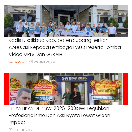
#KOMPETENSIWARTAWAN #RPLUMJ
#PENDIDIKANWARTAWAN #SWINASIONAL #SWIJABAR
1 Agustus 2026
Kadis Disdikbud Kabupaten Subang Berikan
Apresiasi Kepada Lembaga PAUD Peserta Lomba
Video MPLS Dan G7KAIH
SUBANG
29 Juli 2026
PELANTIKAN DPP SWI 2026–2031SWI Teguhkan
Profesionalisme Dan Aksi Nyata Lewat Green
Impact
20 Juli 2026