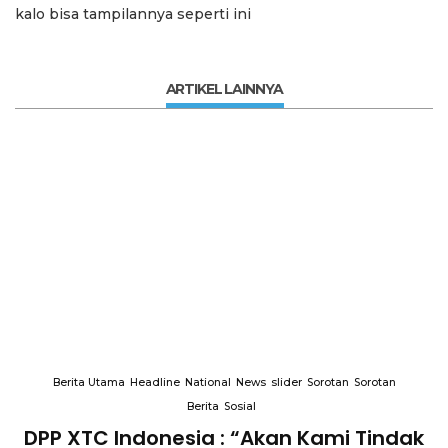
kalo bisa tampilannya seperti ini
ARTIKEL LAINNYA
Berita Utama
Headline
National
News
slider
Sorotan
Sorotan
Berita
Sosial
k
Terkait “XTC Sexy Road”, Ketua Dewan