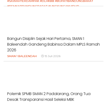
#SAWAHTERDAMPAK #DLHKBB #BUPATIBANDUNGBARAT
#PEMKABBANDUNGBARAT #LINGKUNGANHIDUP
#HAKPETANI #KEADILANUNTUKPETANI
#NORMALISASISALURAN #IRIGASIRUSAK
#DUGAANPENCEMARAN #AKUNTABILITASPEMERINTAH
18 Juli 2026
Bangun Disiplin Sejak Hari Pertama, SMAN 1
Baleendah Gandeng Babinsa Dalam MPLS Ramah
2026
SMAN 1 BALEENDAH
15 Juli 2026
Polemik SPMB SMAN 2 Padalarang, Orang Tua
Desak Transparansi Hasil Seleksi MBK