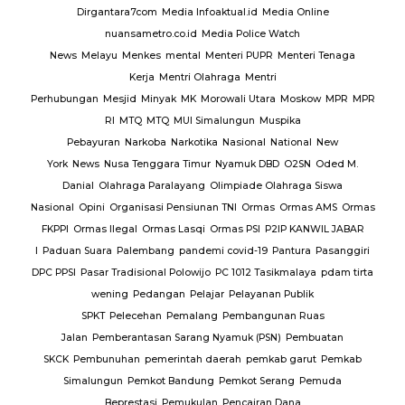
Dirgantara7com
Media Infoaktual.id
Media Online
nuansametro.co.id
Media Police Watch
News
Melayu
Menkes
mental
Menteri PUPR
Menteri Tenaga
Kerja
Mentri Olahraga
Mentri
Perhubungan
Mesjid
Minyak
MK
Morowali Utara
Moskow
MPR
MPR
RI
MTQ
MTQ
MUI Simalungun
Muspika
Pebayuran
Narkoba
Narkotika
Nasional
National
New
York
News
Nusa Tenggara Timur
Nyamuk DBD
O2SN
Oded M.
Danial
Olahraga Paralayang
Olimpiade Olahraga Siswa
Nasional
Opini
Organisasi Pensiunan TNI
Ormas
Ormas AMS
Ormas
FKPPI
Ormas Ilegal
Ormas Lasqi
Ormas PSI
P2IP KANWIL JABAR
I
Paduan Suara
Palembang
pandemi covid-19
Pantura
Pasanggiri
DPC PPSI
Pasar Tradisional Polowijo
PC 1012 Tasikmalaya
pdam tirta
wening
Pedangan
Pelajar
Pelayanan Publik
SPKT
Pelecehan
Pemalang
Pembangunan Ruas
Jalan
Pemberantasan Sarang Nyamuk (PSN)
Pembuatan
SKCK
Pembunuhan
pemerintah daerah
pemkab garut
Pemkab
Simalungun
Pemkot Bandung
Pemkot Serang
Pemuda
Beprestasi
Pemukulan
Pencairan Dana