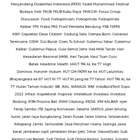
Jalan
Penyandang Disabilitas Indonesia (PPDI)
Fadel Muhammad
Festival
AJ
PT.
Budaya
fisik
FKUB
FKUB Kubu Raya
FKWGW
Focus Group
A
PT.
Discussion
Food
Forkopimcam
Forkopimda
Forkopimda
T.
Kalbar
FPII
Fraksi PKS
Front Pembela Bandung
FSB
FSPMI
PUPR
KSPI
Gapoktan Desa Citalem
Gedung Sate
Gempa Bumi
Generasi
s
Terencana
GIRIK
Gizi Buruk
Goes To School
Gubernur Jabar
Gubernur
esta
Kalbar
Gubernur Papua
Gula Semut Jahe
Hak Milik Tanah
Hari
RSUD
Kesadaran Nasional (HKN)
Hari Tanjak
Haul Tuan Guru
Batak
Headline
Health
HHUT TNI AL Ke 77
High
Sat
Dominos
Honorer
Hukum
HUT GM FKPPI ke 44
HUT Lalulintas
Bhayangkara ke 67
HUT RI 77
HUT RI yang ke 77 Tahun
HUT TNI AL ke
i
77
Hutan Taman Industri
IBE
IKAL
IKAMAJA
IKNI
IndoBuildTech Expo
2022
Inflasi
Inspektorat
Inspirasi
intelektual
Investasi
Investasi
itu
Bodong
IP3N Provinsi Bali
IPAM Cikalong
IPEDA
IPM KALBAR
Irjen
 Al
Ferdy Sambo
ITB
Jajang Kurniawan
Jakarta
JAKPUS
jalan binong
kulon
jalan raya bungbulang
Jalan Rusak
Jalan Utama
Jalasenastri
Ketapang
Jambi
Jamsostek
Jasa Perizinan Usaha
Jasinga
jawa
barat
jembatan rupit
jembatan titian (jeti)
Johar
JokowiDodo
Judi
Kasino Luar Negeri
Judi Online
Judi Online Kasino
Jurnalis
Jurnalis