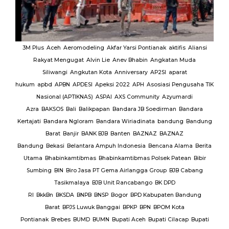
MUI
3M Plus
Aceh
Aeromodeling
Akfar Yarsi Pontianak
aktifis
Aliansi
Rakyat Mengugat
Alvin Lie
Anev Bhabin
Angkatan Muda
Ut
Siliwangi
Angkutan Kota
Anniversary
AP2SI
aparat
M.
hukum
apbd
APBN
APDESI
Apeksi 2022
APH
Asosiasi Pengusaha TIK
K
Nasional (APTIKNAS)
ASPAI
AXS Community
Azyumardi
D
rmas
Azra
BAKSOS
Bali
Balikpapan
Bandara JB Soedirman
Bandara
Te
BAR
Kertajati
Bandara Ngloram
Bandara Wiriadinata
bandung
Bandung
giri
Barat
Banjir
BANK BJB
Banten
BAZNAZ
BAZNAZ
tirta
Bandung
Bekasi
Belantara Ampuh Indonesia
Bencana Alama
Berita
Utama
Bhabinkamtibmas
Bhabinkamtibmas Polsek Patean
Bibir
Sumbing
BIN
Biro Jasa PT Gema Airlangga Group
BJB Cabang
Tasikmalaya
BJB Unit Rancabango
BK DPD
ab
RI
BkkBn
BKSDA
BNPB
BNSP
Bogor
BPD Kabupaten Bandung
Barat
BPJS Luwuk Banggai
BPKP
BPN
BPOM Kota
Pontianak
Brebes
BUMD
BUMN
Bupati Aceh
Bupati Cilacap
Bupati