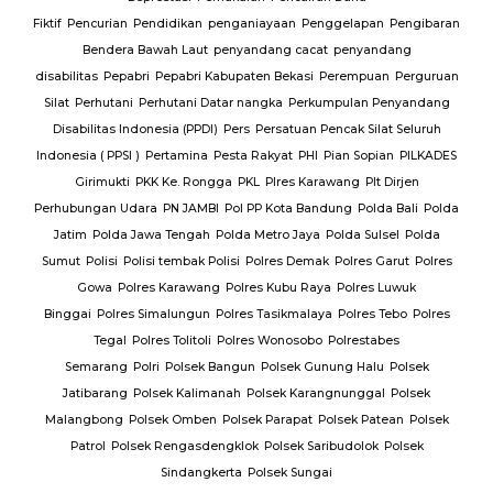
Fiktif
Pencurian
Pendidikan
penganiayaan
Penggelapan
Pengibaran
Bendera Bawah Laut
penyandang cacat
penyandang
disabilitas
Pepabri
Pepabri Kabupaten Bekasi
Perempuan
Perguruan
Silat
Perhutani
Perhutani Datar nangka
Perkumpulan Penyandang
Disabilitas Indonesia (PPDI)
Pers
Persatuan Pencak Silat Seluruh
Indonesia ( PPSI )
Pertamina
Pesta Rakyat
PHI
Pian Sopian
PILKADES
Girimukti
PKK Ke. Rongga
PKL
Plres Karawang
Plt Dirjen
Perhubungan Udara
PN JAMBI
Pol PP Kota Bandung
Polda Bali
Polda
Jatim
Polda Jawa Tengah
Polda Metro Jaya
Polda Sulsel
Polda
Sumut
Polisi
Polisi tembak Polisi
Polres Demak
Polres Garut
Polres
Gowa
Polres Karawang
Polres Kubu Raya
Polres Luwuk
Binggai
Polres Simalungun
Polres Tasikmalaya
Polres Tebo
Polres
Tegal
Polres Tolitoli
Polres Wonosobo
Polrestabes
Semarang
Polri
Polsek Bangun
Polsek Gunung Halu
Polsek
Jatibarang
Polsek Kalimanah
Polsek Karangnunggal
Polsek
Malangbong
Polsek Omben
Polsek Parapat
Polsek Patean
Polsek
Patrol
Polsek Rengasdengklok
Polsek Saribudolok
Polsek
Sindangkerta
Polsek Sungai