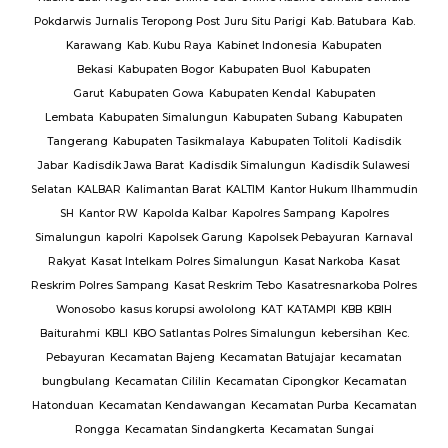
ang
Pokdarwis
Jurnalis Teropong Post
Juru Situ Parigi
Kab. Batubara
Kab.
rang
Karawang
Kab. Kubu Raya
Kabinet Indonesia
Kabupaten
Bekasi
Kabupaten Bogor
Kabupaten Buol
Kabupaten
gan
Garut
Kabupaten Gowa
Kabupaten Kendal
Kabupaten
g
TNI
Lembata
Kabupaten Simalungun
Kabupaten Subang
Kabupaten
Tangerang
Kabupaten Tasikmalaya
Kabupaten Tolitoli
Kadisdik
ijab
Jabar
Kadisdik Jawa Barat
Kadisdik Simalungun
Kadisdik Sulawesi
us
Selatan
KALBAR
Kalimantan Barat
KALTIM
Kantor Hukum Ilhammudin
ng
SH
Kantor RW
Kapolda Kalbar
Kapolres Sampang
Kapolres
Simalungun
kapolri
Kapolsek Garung
Kapolsek Pebayuran
Karnaval
an
Rakyat
Kasat Intelkam Polres Simalungun
Kasat Narkoba
Kasat
Reskrim Polres Sampang
Kasat Reskrim Tebo
Kasatresnarkoba Polres
uk
Wonosobo
kasus korupsi awololong
KAT
KATAMPI
KBB
KBIH
Baiturahmi
KBLI
KBO Satlantas Polres Simalungun
kebersihan
Kec.
Pebayuran
Kecamatan Bajeng
Kecamatan Batujajar
kecamatan
bungbulang
Kecamatan Cililin
Kecamatan Cipongkor
Kecamatan
Hatonduan
Kecamatan Kendawangan
Kecamatan Purba
Kecamatan
Rongga
Kecamatan Sindangkerta
Kecamatan Sungai