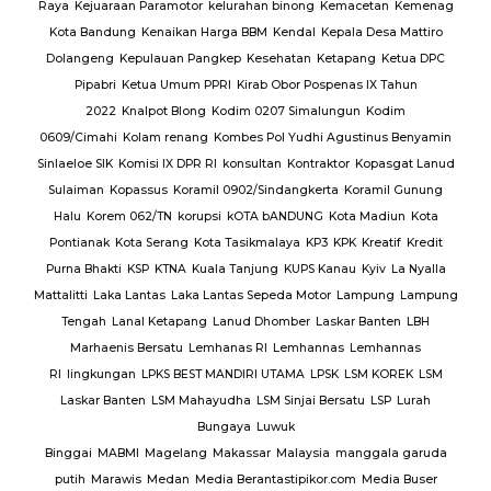
Raya
Kejuaraan Paramotor
kelurahan binong
Kemacetan
Kemenag
Kota Bandung
Kenaikan Harga BBM
Kendal
Kepala Desa Mattiro
Dolangeng
Kepulauan Pangkep
Kesehatan
Ketapang
Ketua DPC
Pipabri
Ketua Umum PPRI
Kirab Obor Pospenas IX Tahun
2022
Knalpot Blong
Kodim 0207 Simalungun
Kodim
0609/Cimahi
Kolam renang
Kombes Pol Yudhi Agustinus Benyamin
Sinlaeloe SIK
Komisi IX DPR RI
konsultan
Kontraktor
Kopasgat Lanud
Sulaiman
Kopassus
Koramil 0902/Sindangkerta
Koramil Gunung
Halu
Korem 062/TN
korupsi
kOTA bANDUNG
Kota Madiun
Kota
Pontianak
Kota Serang
Kota Tasikmalaya
KP3
KPK
Kreatif
Kredit
Purna Bhakti
KSP
KTNA
Kuala Tanjung
KUPS Kanau
Kyiv
La Nyalla
Mattalitti
Laka Lantas
Laka Lantas Sepeda Motor
Lampung
Lampung
Tengah
Lanal Ketapang
Lanud Dhomber
Laskar Banten
LBH
Marhaenis Bersatu
Lemhanas RI
Lemhannas
Lemhannas
RI
lingkungan
LPKS BEST MANDIRI UTAMA
LPSK
LSM KOREK
LSM
Laskar Banten
LSM Mahayudha
LSM Sinjai Bersatu
LSP
Lurah
Bungaya
Luwuk
Binggai
MABMI
Magelang
Makassar
Malaysia
manggala garuda
putih
Marawis
Medan
Media Berantastipikor.com
Media Buser