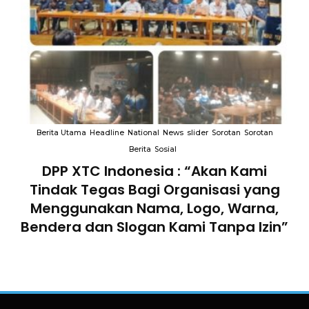
an
Berita Utama
Headline
National
News
slider
Sorotan
Sorotan
B
Berita
Sosial
an
DPP XTC Indonesia : “Akan Kami
Tindak Tegas Bagi Organisasi yang
D
lam
Menggunakan Nama, Logo, Warna,
Te
Bendera dan Slogan Kami Tanpa Izin”