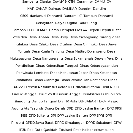
baran
Sampang
Cianjur
Covid-19
CTKI
Curanmor
CV MU
CV
NAP
CVNAP
Dalmas
DAMKAR
Dandim
Dandim
uruan
0509
danlanud
Danramil
Danramil 01 Tambun
Danramil
dang
Pebayuran
Darya Dugina
Daur Ulang
ruh
Sampah
DBD
DEMAK
Demo
Demplot Bios 44
Depok
Deputi II Staf
KADES
Presiden
Desa Binaan
Desa Body
Desa Cicangkang Girang
desa
cihikeu
Desa Cilaku
Desa Citalem
Desa Girimukti
Desa Jawa
Polda
Tongah
Desa Kuala Tanjung
Desa Mattiro Dolangeng
Desa
da
Mukapayung
Desa Nanggerang
Desa Sukamanah
Dewan Pers
Dinal
lres
Pendidikan
Dinas Kebersihan Tangsel
Dinas Kebudayaan dan
Pariwisata Lembata
Dinas Kehutanan Jabar
Dinas Kesehatan
lres
Pontianak
Dinas Olahraga
Dinas Pendidikan Pontianak
Dinas
PUPR
Direktur Reskrimsus Polda NTT
direktur utama
Dirut RSUD
k
Luwuk Banggai
Dirut RSUD Luwuk Binggai
Disabilitas
Dishub Kota
k
Bandung
Dishub Tangsel
Div TIK Polri
DJP JABAR I
DKM Masjid
lsek
Agung Ats Tsauroh
Donor Darah
DPD
DPD Laskar Banten
DPD PPSI
KBB
DPD Sulteng
DPI
DPP Laskar Banten
DPP SPRI
DPR
RI
dprd
DPRD Jawa Barat
DPRD Simalungun
DPRD Sukabumi
DPW
en
IP3N Bali
Duta Qasidah
Edukasi
Entis Kalbar
erkumpulan