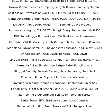
Raya
Pontianak
PPATK
PPKM
PPPK
PPRA
PPRI
PPWI
Presiden
Jokowi
Propam
Provost Lampung Tengah
Proyek jalan
Proyek Jalan
Asal asalan
Proyek Jalan Raya
PSHT
PSHW TM
PSI
PT HAL
PT LAJ
PT.
Gema Airlangga Group
PT. KAI
PT. KARAGA INDONUSA PRATAMA
PT.
SARANATAMA USAHA MANDIRI
PT. Seminung Jaya Properti
PT.
Summarecon Agung Tbk
PT. TPL
Pungli
Pungli Perban Anti Air
PUPR
KBB
Purbalingga
Purnawirawan TNI
Puskesmas
Puskesmas
Baturube
PWDPI
PWRI
Qosidah
Repeater Mobile
Reskrim Polresta
Magelang
ridwan kamil
RS. Bhayangkara Losarang
RSUD Ciawi
RSUD
Dr. Agoesdjam
RSUD Luwuk Banggai
RSUD Luwuk
Binggai
RUPS
Rusia
Sabu Sabu
Sampah
Sangihe
Sat Intelkam
Sat
Samapta Polres Simalungun
Satgas Saber Pungli Luwuk
Binggai
Security
Sejarah Gedung Sate
Semarang
Seni
Seni
Cukil
Seni Pahat
Sepak Bola
Serambi Babussalam
Simalungun
Sidang Tahunan
Sihaporas
Simalungun
Sinjai
Situ
Parigi\
SKW
slider
Slot
SMA N 9 BANDUNG
SMAN 5 Sinjai
SMP Al
Fatah
SMP N 2 Gununghalu
Soni Salimi
Sorotan
Sorotan
Berita
Sosial
SPRI
Stadion Nasional Sport Complex
Panasonic
Stunting
Suap
Sukabumi
Suku Bangsa
Suku