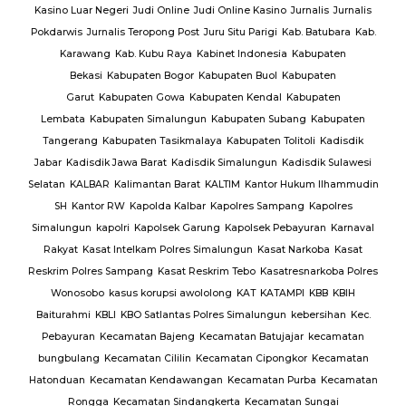
Kasino Luar Negeri
Judi Online
Judi Online Kasino
Jurnalis
Jurnalis
ang
Pokdarwis
Jurnalis Teropong Post
Juru Situ Parigi
Kab. Batubara
Kab.
rang
Karawang
Kab. Kubu Raya
Kabinet Indonesia
Kabupaten
Bekasi
Kabupaten Bogor
Kabupaten Buol
Kabupaten
gan
Garut
Kabupaten Gowa
Kabupaten Kendal
Kabupaten
g
TNI
Lembata
Kabupaten Simalungun
Kabupaten Subang
Kabupaten
Tangerang
Kabupaten Tasikmalaya
Kabupaten Tolitoli
Kadisdik
ijab
Jabar
Kadisdik Jawa Barat
Kadisdik Simalungun
Kadisdik Sulawesi
us
Selatan
KALBAR
Kalimantan Barat
KALTIM
Kantor Hukum Ilhammudin
ng
SH
Kantor RW
Kapolda Kalbar
Kapolres Sampang
Kapolres
Simalungun
kapolri
Kapolsek Garung
Kapolsek Pebayuran
Karnaval
an
Rakyat
Kasat Intelkam Polres Simalungun
Kasat Narkoba
Kasat
Reskrim Polres Sampang
Kasat Reskrim Tebo
Kasatresnarkoba Polres
uk
Wonosobo
kasus korupsi awololong
KAT
KATAMPI
KBB
KBIH
Baiturahmi
KBLI
KBO Satlantas Polres Simalungun
kebersihan
Kec.
Pebayuran
Kecamatan Bajeng
Kecamatan Batujajar
kecamatan
bungbulang
Kecamatan Cililin
Kecamatan Cipongkor
Kecamatan
Hatonduan
Kecamatan Kendawangan
Kecamatan Purba
Kecamatan
Rongga
Kecamatan Sindangkerta
Kecamatan Sungai