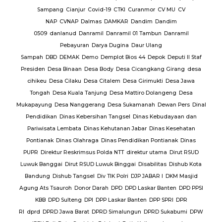
baran
Sampang
Cianjur
Covid-19
CTKI
Curanmor
CV MU
CV
NAP
CVNAP
Dalmas
DAMKAR
Dandim
Dandim
uruan
0509
danlanud
Danramil
Danramil 01 Tambun
Danramil
dang
Pebayuran
Darya Dugina
Daur Ulang
ruh
Sampah
DBD
DEMAK
Demo
Demplot Bios 44
Depok
Deputi II Staf
KADES
Presiden
Desa Binaan
Desa Body
Desa Cicangkang Girang
desa
cihikeu
Desa Cilaku
Desa Citalem
Desa Girimukti
Desa Jawa
Polda
Tongah
Desa Kuala Tanjung
Desa Mattiro Dolangeng
Desa
da
Mukapayung
Desa Nanggerang
Desa Sukamanah
Dewan Pers
Dinal
lres
Pendidikan
Dinas Kebersihan Tangsel
Dinas Kebudayaan dan
Pariwisata Lembata
Dinas Kehutanan Jabar
Dinas Kesehatan
lres
Pontianak
Dinas Olahraga
Dinas Pendidikan Pontianak
Dinas
PUPR
Direktur Reskrimsus Polda NTT
direktur utama
Dirut RSUD
k
Luwuk Banggai
Dirut RSUD Luwuk Binggai
Disabilitas
Dishub Kota
k
Bandung
Dishub Tangsel
Div TIK Polri
DJP JABAR I
DKM Masjid
lsek
Agung Ats Tsauroh
Donor Darah
DPD
DPD Laskar Banten
DPD PPSI
KBB
DPD Sulteng
DPI
DPP Laskar Banten
DPP SPRI
DPR
RI
dprd
DPRD Jawa Barat
DPRD Simalungun
DPRD Sukabumi
DPW