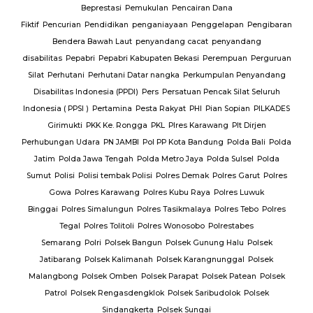
Beprestasi
Pemukulan
Pencairan Dana
Fiktif
Pencurian
Pendidikan
penganiayaan
Penggelapan
Pengibaran
Bendera Bawah Laut
penyandang cacat
penyandang
disabilitas
Pepabri
Pepabri Kabupaten Bekasi
Perempuan
Perguruan
Silat
Perhutani
Perhutani Datar nangka
Perkumpulan Penyandang
Disabilitas Indonesia (PPDI)
Pers
Persatuan Pencak Silat Seluruh
Indonesia ( PPSI )
Pertamina
Pesta Rakyat
PHI
Pian Sopian
PILKADES
Girimukti
PKK Ke. Rongga
PKL
Plres Karawang
Plt Dirjen
Perhubungan Udara
PN JAMBI
Pol PP Kota Bandung
Polda Bali
Polda
Jatim
Polda Jawa Tengah
Polda Metro Jaya
Polda Sulsel
Polda
Sumut
Polisi
Polisi tembak Polisi
Polres Demak
Polres Garut
Polres
Gowa
Polres Karawang
Polres Kubu Raya
Polres Luwuk
Binggai
Polres Simalungun
Polres Tasikmalaya
Polres Tebo
Polres
Tegal
Polres Tolitoli
Polres Wonosobo
Polrestabes
Semarang
Polri
Polsek Bangun
Polsek Gunung Halu
Polsek
Jatibarang
Polsek Kalimanah
Polsek Karangnunggal
Polsek
Malangbong
Polsek Omben
Polsek Parapat
Polsek Patean
Polsek
Patrol
Polsek Rengasdengklok
Polsek Saribudolok
Polsek
Sindangkerta
Polsek Sungai