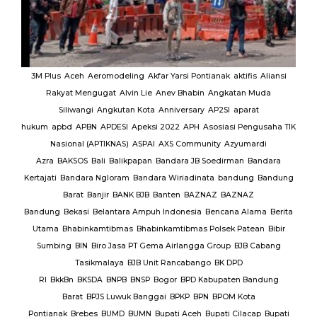
MUI
3M Plus
Aceh
Aeromodeling
Akfar Yarsi Pontianak
aktifis
Aliansi
Rakyat Mengugat
Alvin Lie
Anev Bhabin
Angkatan Muda
Ut
Siliwangi
Angkutan Kota
Anniversary
AP2SI
aparat
M.
hukum
apbd
APBN
APDESI
Apeksi 2022
APH
Asosiasi Pengusaha TIK
K
Nasional (APTIKNAS)
ASPAI
AXS Community
Azyumardi
D
rmas
Azra
BAKSOS
Bali
Balikpapan
Bandara JB Soedirman
Bandara
Te
BAR
Kertajati
Bandara Ngloram
Bandara Wiriadinata
bandung
Bandung
giri
Barat
Banjir
BANK BJB
Banten
BAZNAZ
BAZNAZ
tirta
Bandung
Bekasi
Belantara Ampuh Indonesia
Bencana Alama
Berita
Utama
Bhabinkamtibmas
Bhabinkamtibmas Polsek Patean
Bibir
Sumbing
BIN
Biro Jasa PT Gema Airlangga Group
BJB Cabang
Tasikmalaya
BJB Unit Rancabango
BK DPD
ab
RI
BkkBn
BKSDA
BNPB
BNSP
Bogor
BPD Kabupaten Bandung
Barat
BPJS Luwuk Banggai
BPKP
BPN
BPOM Kota
Pontianak
Brebes
BUMD
BUMN
Bupati Aceh
Bupati Cilacap
Bupati