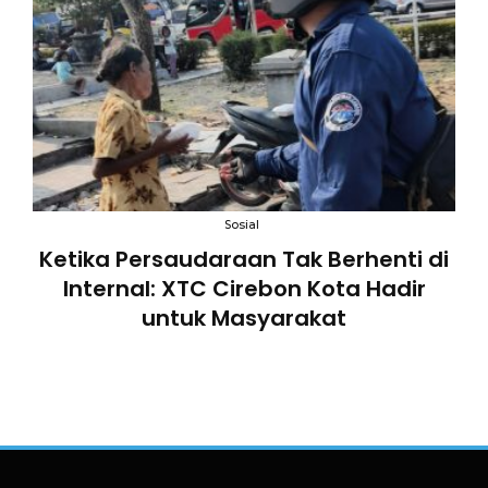
an
Sosial
B
Ketika Persaudaraan Tak Berhenti di
n
Internal: XTC Cirebon Kota Hadir
untuk Masyarakat
an
a