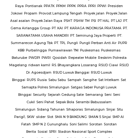
Raya
Pontianak
PPATK
PPKM
PPPK
PPRA
PPRI
PPWI
Presiden
Jokowi
Propam
Provost Lampung Tengah
Proyek jalan
Proyek Jalan
Asal asalan
Proyek Jalan Raya
PSHT
PSHW TM
PSI
PT HAL
PT LAJ
PT.
Gema Airlangga Group
PT. KAI
PT. KARAGA INDONUSA PRATAMA
PT.
SARANATAMA USAHA MANDIRI
PT. Seminung Jaya Properti
PT.
Summarecon Agung Tbk
PT. TPL
Pungli
Pungli Perban Anti Air
PUPR
KBB
Purbalingga
Purnawirawan TNI
Puskesmas
Puskesmas
Baturube
PWDPI
PWRI
Qosidah
Repeater Mobile
Reskrim Polresta
Magelang
ridwan kamil
RS. Bhayangkara Losarang
RSUD Ciawi
RSUD
Dr. Agoesdjam
RSUD Luwuk Banggai
RSUD Luwuk
Binggai
RUPS
Rusia
Sabu Sabu
Sampah
Sangihe
Sat Intelkam
Sat
Samapta Polres Simalungun
Satgas Saber Pungli Luwuk
Binggai
Security
Sejarah Gedung Sate
Semarang
Seni
Seni
Cukil
Seni Pahat
Sepak Bola
Serambi Babussalam
Simalungun
Sidang Tahunan
Sihaporas
Simalungun
Sinjai
Situ
Parigi\
SKW
slider
Slot
SMA N 9 BANDUNG
SMAN 5 Sinjai
SMP Al
Fatah
SMP N 2 Gununghalu
Soni Salimi
Sorotan
Sorotan
Berita
Sosial
SPRI
Stadion Nasional Sport Complex