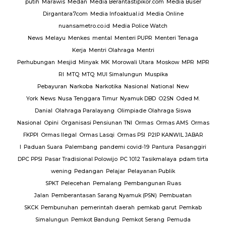
putih
Marawis
Medan
Media Berantastipikor.com
Media Buser
Dirgantara7com
Media Infoaktual.id
Media Online
nuansametro.co.id
Media Police Watch
News
Melayu
Menkes
mental
Menteri PUPR
Menteri Tenaga
Kerja
Mentri Olahraga
Mentri
Perhubungan
Mesjid
Minyak
MK
Morowali Utara
Moskow
MPR
MPR
RI
MTQ
MTQ
MUI Simalungun
Muspika
Pebayuran
Narkoba
Narkotika
Nasional
National
New
York
News
Nusa Tenggara Timur
Nyamuk DBD
O2SN
Oded M.
Danial
Olahraga Paralayang
Olimpiade Olahraga Siswa
Nasional
Opini
Organisasi Pensiunan TNI
Ormas
Ormas AMS
Ormas
FKPPI
Ormas Ilegal
Ormas Lasqi
Ormas PSI
P2IP KANWIL JABAR
I
Paduan Suara
Palembang
pandemi covid-19
Pantura
Pasanggiri
DPC PPSI
Pasar Tradisional Polowijo
PC 1012 Tasikmalaya
pdam tirta
wening
Pedangan
Pelajar
Pelayanan Publik
SPKT
Pelecehan
Pemalang
Pembangunan Ruas
Jalan
Pemberantasan Sarang Nyamuk (PSN)
Pembuatan
SKCK
Pembunuhan
pemerintah daerah
pemkab garut
Pemkab
Simalungun
Pemkot Bandung
Pemkot Serang
Pemuda