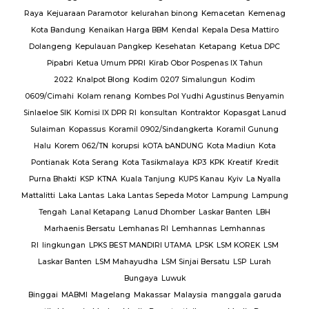
Raya
Kejuaraan Paramotor
kelurahan binong
Kemacetan
Kemenag
Kota Bandung
Kenaikan Harga BBM
Kendal
Kepala Desa Mattiro
Dolangeng
Kepulauan Pangkep
Kesehatan
Ketapang
Ketua DPC
Pipabri
Ketua Umum PPRI
Kirab Obor Pospenas IX Tahun
2022
Knalpot Blong
Kodim 0207 Simalungun
Kodim
0609/Cimahi
Kolam renang
Kombes Pol Yudhi Agustinus Benyamin
Sinlaeloe SIK
Komisi IX DPR RI
konsultan
Kontraktor
Kopasgat Lanud
Sulaiman
Kopassus
Koramil 0902/Sindangkerta
Koramil Gunung
Halu
Korem 062/TN
korupsi
kOTA bANDUNG
Kota Madiun
Kota
Pontianak
Kota Serang
Kota Tasikmalaya
KP3
KPK
Kreatif
Kredit
Purna Bhakti
KSP
KTNA
Kuala Tanjung
KUPS Kanau
Kyiv
La Nyalla
Mattalitti
Laka Lantas
Laka Lantas Sepeda Motor
Lampung
Lampung
Tengah
Lanal Ketapang
Lanud Dhomber
Laskar Banten
LBH
Marhaenis Bersatu
Lemhanas RI
Lemhannas
Lemhannas
RI
lingkungan
LPKS BEST MANDIRI UTAMA
LPSK
LSM KOREK
LSM
Laskar Banten
LSM Mahayudha
LSM Sinjai Bersatu
LSP
Lurah
Bungaya
Luwuk
Binggai
MABMI
Magelang
Makassar
Malaysia
manggala garuda