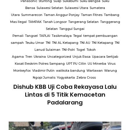
Panasonic
Stunting
Suap
Sukabumi
Suku Bangsa
Suku
Bansa
Sulawesi Selatan
Sulawesi Utara
Sumatera
Utara
Summarecon
Taman Anggur Ponjay
Taman Fitnes
Tambang
Mas Ilegal
TAMPAK
Tanah Longsor
Tangerang Selatan
Tanggerang
Selatan
Tanggul Sungai
Pemali
Tangsel
TAPLAI
Tasikmalaya
Tegal
tempat pembuangan
sampah
Teuku Umar
TNI
TNI AL Ketapang
TNI AU
TNI Ketapang
TNI
Lanud Sulaiman
TNI-Polri
Togel
Tokoh
Agama
Tren
Ukraina
Uncategorized
Unjuk Rasa
Upacara Sertijab
Kasat Reskrim Polres Sampang
UPT PU Cillin
UU Minerba
Virus
Monkeyfox
Vladimir Putin
walikota bandung
Wartawan
Warung
Ngopi Jurnalis
Yogyakarta
Zebra Cross
Dishub KBB Uji Coba Rekayasa Lalu
Lintas di 5 Titik Kemacetan
Padalarang