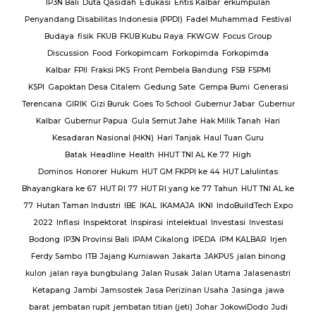
en
IP3N Bali
Duta Qasidah
Edukasi
Entis Kalbar
erkumpulan
Jalan
Penyandang Disabilitas Indonesia (PPDI)
Fadel Muhammad
Festival
AJ
PT.
Budaya
fisik
FKUB
FKUB Kubu Raya
FKWGW
Focus Group
A
PT.
Discussion
Food
Forkopimcam
Forkopimda
Forkopimda
T.
Kalbar
FPII
Fraksi PKS
Front Pembela Bandung
FSB
FSPMI
PUPR
KSPI
Gapoktan Desa Citalem
Gedung Sate
Gempa Bumi
Generasi
s
Terencana
GIRIK
Gizi Buruk
Goes To School
Gubernur Jabar
Gubernur
esta
Kalbar
Gubernur Papua
Gula Semut Jahe
Hak Milik Tanah
Hari
RSUD
Kesadaran Nasional (HKN)
Hari Tanjak
Haul Tuan Guru
Batak
Headline
Health
HHUT TNI AL Ke 77
High
Sat
Dominos
Honorer
Hukum
HUT GM FKPPI ke 44
HUT Lalulintas
Bhayangkara ke 67
HUT RI 77
HUT RI yang ke 77 Tahun
HUT TNI AL ke
i
77
Hutan Taman Industri
IBE
IKAL
IKAMAJA
IKNI
IndoBuildTech Expo
2022
Inflasi
Inspektorat
Inspirasi
intelektual
Investasi
Investasi
itu
Bodong
IP3N Provinsi Bali
IPAM Cikalong
IPEDA
IPM KALBAR
Irjen
 Al
Ferdy Sambo
ITB
Jajang Kurniawan
Jakarta
JAKPUS
jalan binong
kulon
jalan raya bungbulang
Jalan Rusak
Jalan Utama
Jalasenastri
Ketapang
Jambi
Jamsostek
Jasa Perizinan Usaha
Jasinga
jawa
barat
jembatan rupit
jembatan titian (jeti)
Johar
JokowiDodo
Judi